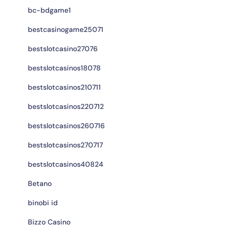
bc-bdgame1
bestcasinogame25071
bestslotcasino27076
bestslotcasinos18078
bestslotcasinos210711
bestslotcasinos220712
bestslotcasinos260716
bestslotcasinos270717
bestslotcasinos40824
Betano
binobi id
Bizzo Casino