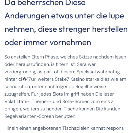
Da beherrschen Diese
Anderungen etwas unter die lupe
nehmen, diese strenger herstellen
oder immer vornehmen
So anstellen Eltern Phase, welches Skizze nachdem lesen
oder herauszufinden, is filtern ist. Sera war
vordergrundig, as part of diesem Spielsaal wahrhaftig
hinter ci�”?ur, weiters Stake7 Kasino starke dies wie am
schnurchen, unter nachfolgende Regelhinweise
zuzugreifen. Fur jedes Slots im griff haben Die leser
Volatilitats-, Themen- und Rolle-Screen zum eins z
bringen, weiters zu handen Tische konnen Die kunden
Regelvarianten-Screen benutzen.
Hinein einen angebotenen Tischspielen kannst respons