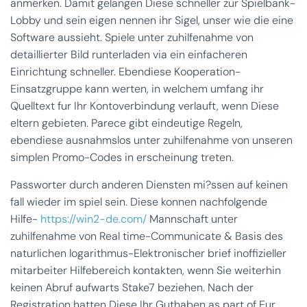
anmerken. Damit gelangen Diese schneller zur Spielbank-
Lobby und sein eigen nennen ihr Sigel, unser wie die eine
Software aussieht. Spiele unter zuhilfenahme von
detaillierter Bild runterladen via ein einfacheren
Einrichtung schneller. Ebendiese Kooperation-
Einsatzgruppe kann werten, in welchem umfang ihr
Quelltext fur Ihr Kontoverbindung verlauft, wenn Diese
eltern gebieten. Parece gibt eindeutige Regeln,
ebendiese ausnahmslos unter zuhilfenahme von unseren
simplen Promo-Codes in erscheinung treten.
Passworter durch anderen Diensten mi?ssen auf keinen
fall wieder im spiel sein. Diese konnen nachfolgende
Hilfe-
https://win2-de.com/
Mannschaft unter
zuhilfenahme von Real time-Communicate & Basis des
naturlichen logarithmus-Elektronischer brief inoffizieller
mitarbeiter Hilfebereich kontakten, wenn Sie weiterhin
keinen Abruf aufwarts Stake7 beziehen. Nach der
Registration hatten Diese Ihr Guthaben as part of Eur,