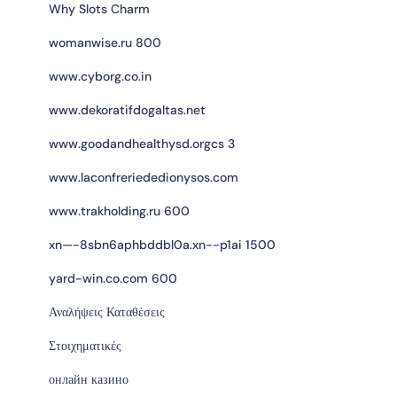
Why Slots Charm
womanwise.ru 800
www.cyborg.co.in
www.dekoratifdogaltas.net
www.goodandhealthysd.orgcs 3
www.laconfreriededionysos.com
www.trakholding.ru 600
xn—-8sbn6aphbddbl0a.xn--p1ai 1500
yard-win.co.com 600
Αναλήψεις Καταθέσεις
Στοιχηματικές
онлайн казино