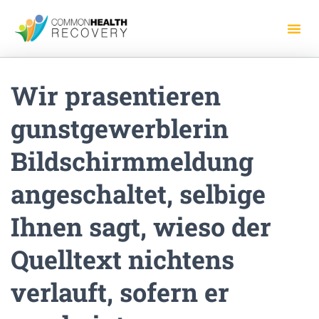
Wir prasentieren
gunstgewerblerin
Bildschirmmeldung
angeschaltet, selbige
Ihnen sagt, wieso der
Quelltext nichtens
verlauft, sofern er