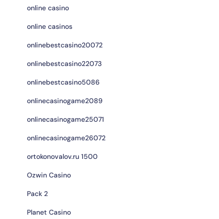
online casino
online casinos
onlinebestcasino20072
onlinebestcasino22073
onlinebestcasino5086
onlinecasinogame2089
onlinecasinogame25071
onlinecasinogame26072
ortokonovalov.ru 1500
Ozwin Casino
Pack 2
Planet Casino