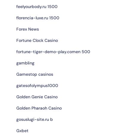
feelyourbody.ru 1500
florencia-luxe.ru 1500
Forex News
Fortune Clock Casino
fortune-tiger-demo-play.comen 500
gambling
Gamestop casinos
gatesofolympus1000
Golden Genie Casino
Golden Pharaoh Casino
gosuslugi-site.ru b
Gxbet