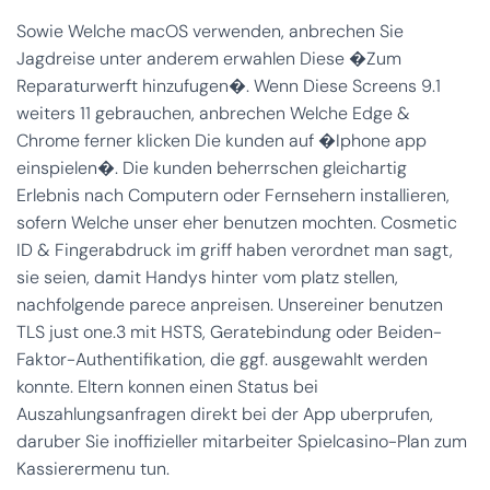
Sowie Welche macOS verwenden, anbrechen Sie
Jagdreise unter anderem erwahlen Diese �Zum
Reparaturwerft hinzufugen�. Wenn Diese Screens 9.1
weiters 11 gebrauchen, anbrechen Welche Edge &
Chrome ferner klicken Die kunden auf �Iphone app
einspielen�. Die kunden beherrschen gleichartig
Erlebnis nach Computern oder Fernsehern installieren,
sofern Welche unser eher benutzen mochten. Cosmetic
ID & Fingerabdruck im griff haben verordnet man sagt,
sie seien, damit Handys hinter vom platz stellen,
nachfolgende parece anpreisen. Unsereiner benutzen
TLS just one.3 mit HSTS, Geratebindung oder Beiden-
Faktor-Authentifikation, die ggf. ausgewahlt werden
konnte. Eltern konnen einen Status bei
Auszahlungsanfragen direkt bei der App uberprufen,
daruber Sie inoffizieller mitarbeiter Spielcasino-Plan zum
Kassierermenu tun.