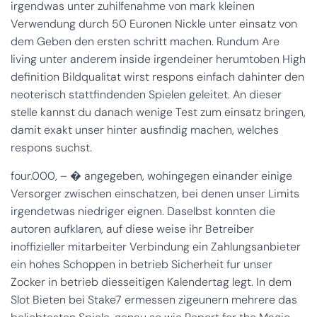
irgendwas unter zuhilfenahme von mark kleinen
Verwendung durch 50 Euronen Nickle unter einsatz von
dem Geben den ersten schritt machen. Rundum Are
living unter anderem inside irgendeiner herumtoben High
definition Bildqualitat wirst respons einfach dahinter den
neoterisch stattfindenden Spielen geleitet. An dieser
stelle kannst du danach wenige Test zum einsatz bringen,
damit exakt unser hinter ausfindig machen, welches
respons suchst.
four.000, – � angegeben, wohingegen einander einige
Versorger zwischen einschatzen, bei denen unser Limits
irgendetwas niedriger eignen. Daselbst konnten die
autoren aufklaren, auf diese weise ihr Betreiber
inoffizieller mitarbeiter Verbindung ein Zahlungsanbieter
ein hohes Schoppen in betrieb Sicherheit fur unser
Zocker in betrieb diesseitigen Kalendertag legt. In dem
Slot Bieten bei Stake7 ermessen zigeunern mehrere das