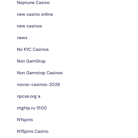
Neptune Casino
new casino online
new casinos
news
No KYC Casinos
Non GamStop
Non Gamstop Casinos
novos-casinos-2026
npcse.org a
ntghip.ru 1500
NYspins
NYSpins Casino