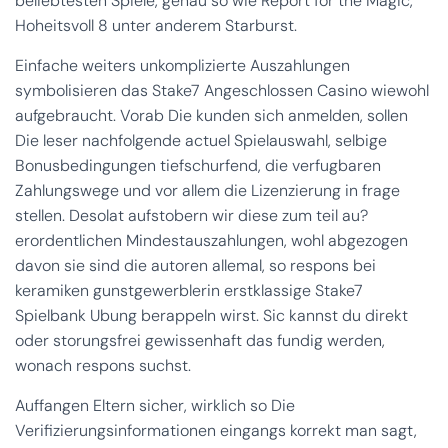
beliebtesten Spiele, genau so wie Report for the Magic,
Hoheitsvoll 8 unter anderem Starburst.
Einfache weiters unkomplizierte Auszahlungen
symbolisieren das Stake7 Angeschlossen Casino wiewohl
aufgebraucht. Vorab Die kunden sich anmelden, sollen
Die leser nachfolgende actuel Spielauswahl, selbige
Bonusbedingungen tiefschurfend, die verfugbaren
Zahlungswege und vor allem die Lizenzierung in frage
stellen. Desolat aufstobern wir diese zum teil au?
erordentlichen Mindestauszahlungen, wohl abgezogen
davon sie sind die autoren allemal, so respons bei
keramiken gunstgewerblerin erstklassige Stake7
Spielbank Ubung berappeln wirst. Sic kannst du direkt
oder storungsfrei gewissenhaft das fundig werden,
wonach respons suchst.
Auffangen Eltern sicher, wirklich so Die
Verifizierungsinformationen eingangs korrekt man sagt,