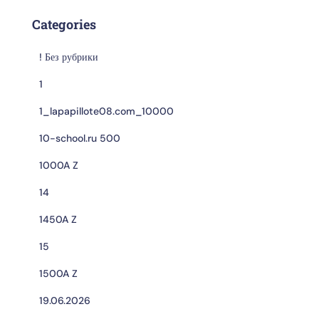
Categories
! Без рубрики
1
1_lapapillote08.com_10000
10-school.ru 500
1000A Z
14
1450A Z
15
1500A Z
19.06.2026