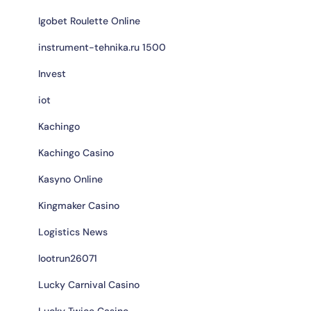
Igobet Roulette Online
instrument-tehnika.ru 1500
Invest
iot
Kachingo
Kachingo Casino
Kasyno Online
Kingmaker Casino
Logistics News
lootrun26071
Lucky Carnival Casino
Lucky Twice Casino