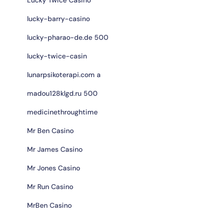
lucky-barry-casino
lucky-pharao-de.de 500
lucky-twice-casin
lunarpsikoterapi.com a
madou128klgd.ru 500
medicinethroughtime
Mr Ben Casino
Mr James Casino
Mr Jones Casino
Mr Run Casino
MrBen Casino