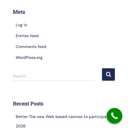
Meta
Log in
Entries feed
Comments feed
WordPress.org
Search …
Recent Posts
Better The new Web based casinos to participate
2026