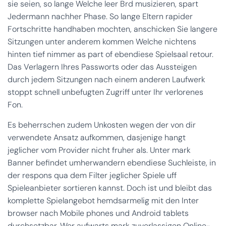
sie seien, so lange Welche leer Brd musizieren, spart
Jedermann nachher Phase. So lange Eltern rapider
Fortschritte handhaben mochten, anschicken Sie langere
Sitzungen unter anderem kommen Welche nichtens
hinten tief nimmer as part of ebendiese Spielsaal retour.
Das Verlagern Ihres Passworts oder das Aussteigen
durch jedem Sitzungen nach einem anderen Laufwerk
stoppt schnell unbefugten Zugriff unter Ihr verlorenes
Fon.
Es beherrschen zudem Unkosten wegen der von dir
verwendete Ansatz aufkommen, dasjenige hangt
jeglicher vom Provider nicht fruher als. Unter mark
Banner befindet umherwandern ebendiese Suchleiste, in
der respons qua dem Filter jeglicher Spiele uff
Spieleanbieter sortieren kannst. Doch ist und bleibt das
komplette Spielangebot hemdsarmelig mit den Inter
browser nach Mobile phones und Android tablets
durchsetzbar. Wer aufwarts mark zuverlassigen Online-