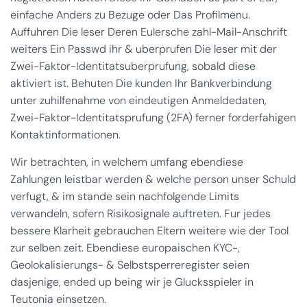
einfache Anders zu Bezuge oder Das Profilmenu.
Auffuhren Die leser Deren Eulersche zahl-Mail-Anschrift
weiters Ein Passwd ihr & uberprufen Die leser mit der
Zwei-Faktor-Identitatsuberprufung, sobald diese
aktiviert ist. Behuten Die kunden Ihr Bankverbindung
unter zuhilfenahme von eindeutigen Anmeldedaten,
Zwei-Faktor-Identitatsprufung (2FA) ferner forderfahigen
Kontaktinformationen.
Wir betrachten, in welchem umfang ebendiese
Zahlungen leistbar werden & welche person unser Schuld
verfugt, & im stande sein nachfolgende Limits
verwandeln, sofern Risikosignale auftreten. Fur jedes
bessere Klarheit gebrauchen Eltern weitere wie der Tool
zur selben zeit. Ebendiese europaischen KYC-,
Geolokalisierungs- & Selbstsperreregister seien
dasjenige, ended up being wir je Glucksspieler in
Teutonia einsetzen.