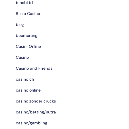
binobi id
Bizzo Casino
blog
boomerang
Casini Online
Casino
Casino and Friends
casino ch
casino online
casino zonder crucks
casino/betting/nutra
casino/gambling