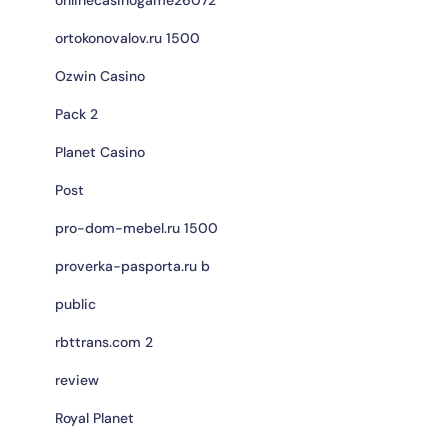
ortokonovalov.ru 1500
Ozwin Casino
Pack 2
Planet Casino
Post
pro-dom-mebel.ru 1500
proverka-pasporta.ru b
public
rbttrans.com 2
review
Royal Planet