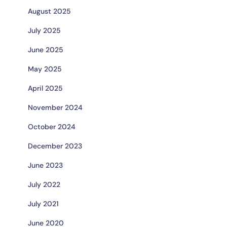
August 2025
July 2025
June 2025
May 2025
April 2025
November 2024
October 2024
December 2023
June 2023
July 2022
July 2021
June 2020