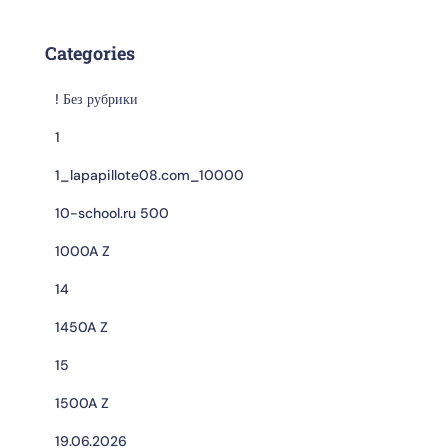
Categories
! Без рубрики
1
1_lapapillote08.com_10000
10-school.ru 500
1000A Z
14
1450A Z
15
1500A Z
19.06.2026