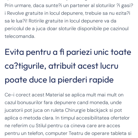
Prin urmare, daca sunte?i un partener al sloturilor ?i gasi?
i Revolve gratuite in locul depunere, trebuie sa nu ezita?i
sa le lua?i! Rotirile gratuite in locul depunere va da
pericolul de a juca doar sloturile disponibile pe cazinoul
telecomanda.
Evita pentru a fi pariezi unic toate
ca?tigurile, atribuit acest lucru
poate duce la pierderi rapide
Ce-i corect acest Material se aplica mult mai mult on
cazul bonusurilor fara depunere cand moneda, unde
jucatorii pot juca on ruleta Chirurgie blackjack si pot
aplica o metoda clara. In timpul accesibilitatea ofertelor
ne referim cu Stilul pentru ca cineva care are acces
pentru un telefon, computer Teatru de operare tableta si