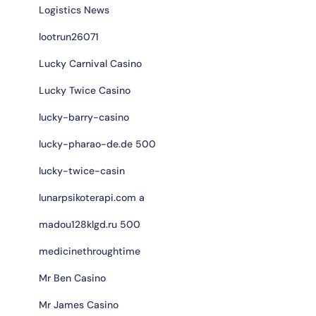
Logistics News
lootrun26071
Lucky Carnival Casino
Lucky Twice Casino
lucky-barry-casino
lucky-pharao-de.de 500
lucky-twice-casin
lunarpsikoterapi.com a
madou128klgd.ru 500
medicinethroughtime
Mr Ben Casino
Mr James Casino