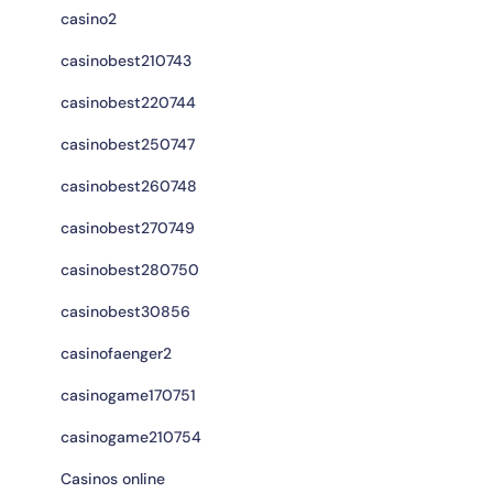
casino2
casinobest210743
casinobest220744
casinobest250747
casinobest260748
casinobest270749
casinobest280750
casinobest30856
casinofaenger2
casinogame170751
casinogame210754
Casinos online