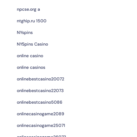
npcse.org a
ntghip.ru 1500
NYspins
NYSpins Casino
online casino
online casinos
onlinebestcasino20072
onlinebestcasino22073
onlinebestcasino5086
onlinecasinogame2089
onlinecasinogame25071
onlinecasinogame26072