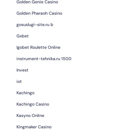
Golden Genie Casino
Golden Pharaoh Casino
gosuslugi-site.ru b
Gxbet
Igobet Roulette Online
instrument-tehnika.ru 1500
Invest
iot
Kachingo
Kachingo Casino
Kasyno Online
Kingmaker Casino