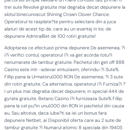
trei sute Revolve gratuite mai degraba decat depunere la
slotul binecunoscut Shining Crown Clover Chance.
Operatorul te rasplate?te pentru selectare din a juca
alaturi de acest tip de, care au un avantaj in loc de
depunere AdmiralBet de 100 rotiri gratuite!
Adoptarea ce efectuezi prima depunere De asemenea, ?i
i?i verifici contul, operatorul i?i va get acorda totu?i
nenumarate de tambur gratuite. Pachetul din get off 888
Casino este intr -adevar entuziasm, oferindu-?i Sute%
Fillip pana la Urmatorul.000 RON De asemenea, ?i 3 sute
din rotiri gratuite. Ca alternativa, operatorul i?i Furniza?i ?
i un plus mai degraba decat depunere, in special 444 de
gyrate gratuite. Betano Cazino i?i furnizeaza Sute% Fillip
pana la cel pu?in unul.000 din RON in pachetul din cauza
au. Sau altceva, daca iube?ti sa iei un bonus fara
depunere Netbet, ai Disponibil oferta care au 2 sute de
tambur gratuite ?i Numarul atomic 8 speciala din 1940S