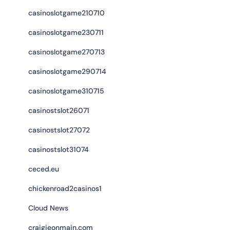
casinoslotgame210710
casinoslotgame230711
casinoslotgame270713
casinoslotgame290714
casinoslotgame310715
casinostslot26071
casinostslot27072
casinostslot31074
ceced.eu
chickenroad2casinos1
Cloud News
craigieonmain.com