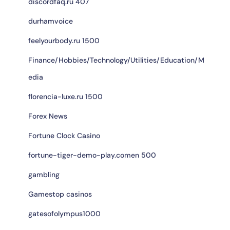
discordfaq.ru 407
durhamvoice
feelyourbody.ru 1500
Finance/Hobbies/Technology/Utilities/Education/M
edia
florencia-luxe.ru 1500
Forex News
Fortune Clock Casino
fortune-tiger-demo-play.comen 500
gambling
Gamestop casinos
gatesofolympus1000