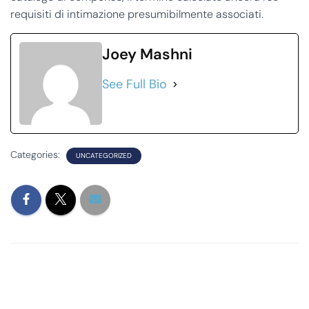
requisiti di intimazione presumibilmente associati.
Joey Mashni
See Full Bio
Categories:
UNCATEGORIZED