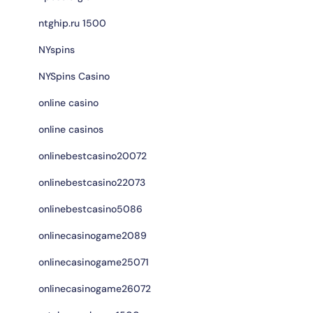
ntghip.ru 1500
NYspins
NYSpins Casino
online casino
online casinos
onlinebestcasino20072
onlinebestcasino22073
onlinebestcasino5086
onlinecasinogame2089
onlinecasinogame25071
onlinecasinogame26072