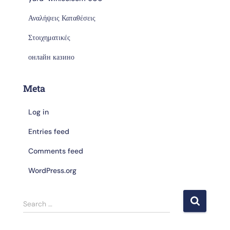
Αναλήψεις Καταθέσεις
Στοιχηματικές
онлайн казино
Meta
Log in
Entries feed
Comments feed
WordPress.org
Search …