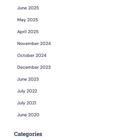
June 2025
May 2025
April 2025
November 2024
October 2024
December 2023
June 2023
July 2022
July 2021
June 2020
Categories