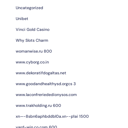
Uncategorized
Unibet
Vinci Gold Casino
Why Slots Charm
womanwise.ru 800
www.cyborg.co.in
www.dekoratifdogaltas.net
www.goodandhealthysd.orgcs 3
www.laconfreriededionysos.com
www.trakholding.ru 600
xn—-8sbn6aphbddbl0a.xn--p1ai 1500
yard-win.co.com 600