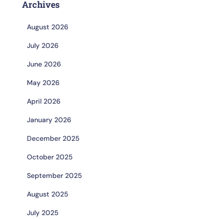
Archives
August 2026
July 2026
June 2026
May 2026
April 2026
January 2026
December 2025
October 2025
September 2025
August 2025
July 2025