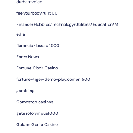
durhamvoice
feelyourbody.ru 1500
Finance/Hobbies/Technology/Utilities/Education/M
edia
florencia-luxe.ru 1500
Forex News
Fortune Clock Casino
fortune-tiger-demo-play.comen 500
gambling
Gamestop casinos
gatesofolympus1000
Golden Genie Casino