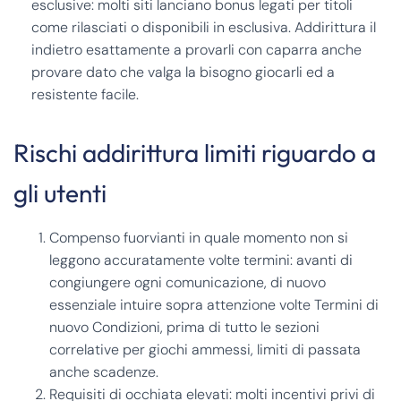
esclusive: molti siti lanciano bonus legati per titoli
come rilasciati o disponibili in esclusiva. Addirittura il
indietro esattamente a provarli con caparra anche
provare dato che valga la bisogno giocarli ed a
resistente facile.
Rischi addirittura limiti riguardo a
gli utenti
Compenso fuorvianti in quale momento non si
leggono accuratamente volte termini: avanti di
congiungere ogni comunicazione, di nuovo
essenziale intuire sopra attenzione volte Termini di
nuovo Condizioni, prima di tutto le sezioni
correlative per giochi ammessi, limiti di passata
anche scadenze.
Requisiti di occhiata elevati: molti incentivi privi di