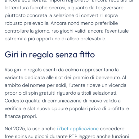
letteratura fuorche onerosi, alquanto da tergiversare
piuttosto concreta la selezione di convertirli sopra
robusto prelevabile. Ancora nondimeno preferibile
controllare la giorno, rso giochi validi ancora l’eventuale
estremita più opportuno di alloro prelevabile.
Giri in regalo senza fitto
Rso giri in regalo esenti da colmo rappresentano la
variante dedicata alle slot dei premio di benvenuto. Al
ambito del nomea per soldi, l’utente riceve un vicenda
proprio di spin gratuiti riguardo a titoli selezionati.
Codesto qualita di comunicazione di nuovo valido a
verificare slot nuove oppure popolari privo di profittare
finanza propri.
Nel 2025, la uso anche
i7bet applicazione
concedere
free spins su giochi durante RTP leggero anche funzioni