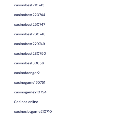
casinobest210743
casinobest220744
casinobest250747
casinobest260748
casinobest270749
casinobest280750
casinobest30856
casinofaenger2
casinogame170751
casinogame210754
Casinos online
casinoslotgame210710