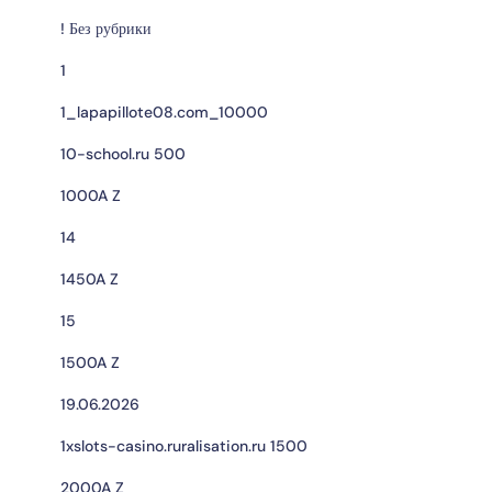
! Без рубрики
1
1_lapapillote08.com_10000
10-school.ru 500
1000A Z
14
1450A Z
15
1500A Z
19.06.2026
1xslots-casino.ruralisation.ru 1500
2000A Z