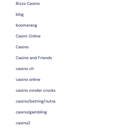
Bizzo Casino
blog
boomerang
Casini Online
Casino
Casino and Friends
casino ch
casino online
casino zonder crucks
casino/betting/nutra
casino/gambling
casino2