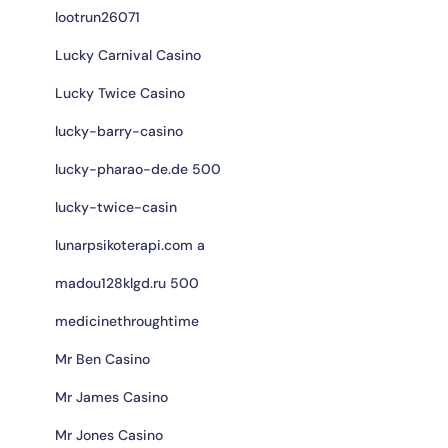
lootrun26071
Lucky Carnival Casino
Lucky Twice Casino
lucky-barry-casino
lucky-pharao-de.de 500
lucky-twice-casin
lunarpsikoterapi.com a
madou128klgd.ru 500
medicinethroughtime
Mr Ben Casino
Mr James Casino
Mr Jones Casino