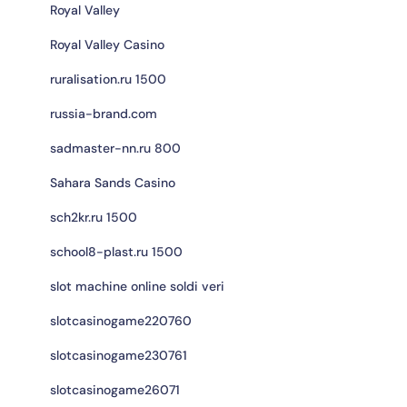
Royal Valley
Royal Valley Casino
ruralisation.ru 1500
russia-brand.com
sadmaster-nn.ru 800
Sahara Sands Casino
sch2kr.ru 1500
school8-plast.ru 1500
slot machine online soldi veri
slotcasinogame220760
slotcasinogame230761
slotcasinogame26071