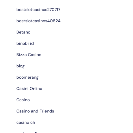
bestslotcasinos270717
bestslotcasinos40824
Betano
binobi id
Bizzo Casino
blog
boomerang
Casini Online
Casino
Casino and Friends
casino ch