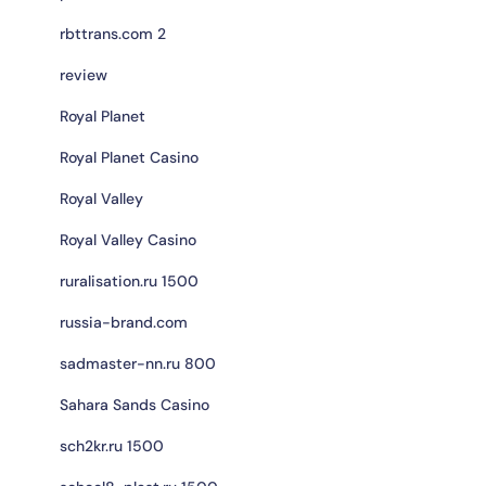
rbttrans.com 2
review
Royal Planet
Royal Planet Casino
Royal Valley
Royal Valley Casino
ruralisation.ru 1500
russia-brand.com
sadmaster-nn.ru 800
Sahara Sands Casino
sch2kr.ru 1500