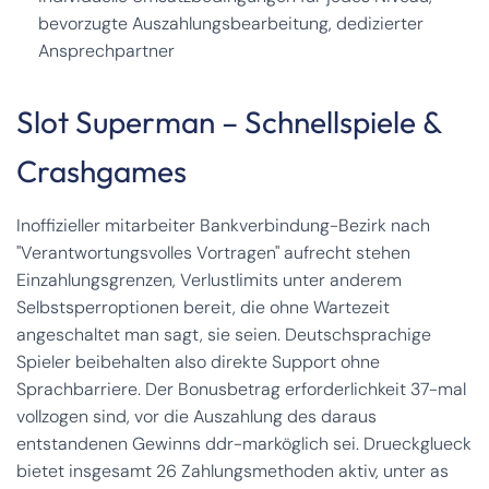
bevorzugte Auszahlungsbearbeitung, dedizierter
Ansprechpartner
Slot Superman – Schnellspiele &
Crashgames
Inoffizieller mitarbeiter Bankverbindung-Bezirk nach
"Verantwortungsvolles Vortragen" aufrecht stehen
Einzahlungsgrenzen, Verlustlimits unter anderem
Selbstsperroptionen bereit, die ohne Wartezeit
angeschaltet man sagt, sie seien. Deutschsprachige
Spieler beibehalten also direkte Support ohne
Sprachbarriere. Der Bonusbetrag erforderlichkeit 37-mal
vollzogen sind, vor die Auszahlung des daraus
entstandenen Gewinns ddr-marköglich sei. Drueckglueck
bietet insgesamt 26 Zahlungsmethoden aktiv, unter as