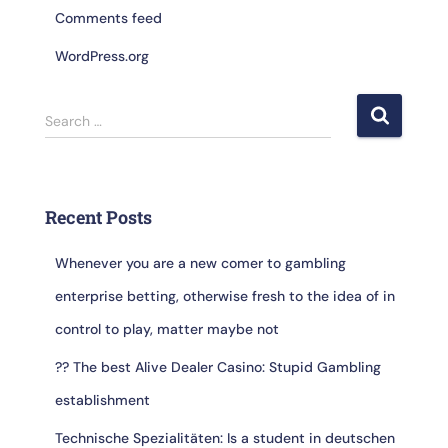
Comments feed
WordPress.org
Search …
Recent Posts
Whenever you are a new comer to gambling
enterprise betting, otherwise fresh to the idea of in
control to play, matter maybe not
?? The best Alive Dealer Casino: Stupid Gambling
establishment
Technische Spezialitäten: Is a student in deutschen