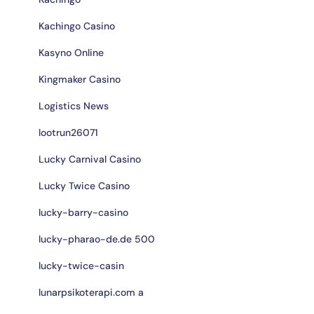
Kachingo Casino
Kasyno Online
Kingmaker Casino
Logistics News
lootrun26071
Lucky Carnival Casino
Lucky Twice Casino
lucky-barry-casino
lucky-pharao-de.de 500
lucky-twice-casin
lunarpsikoterapi.com a