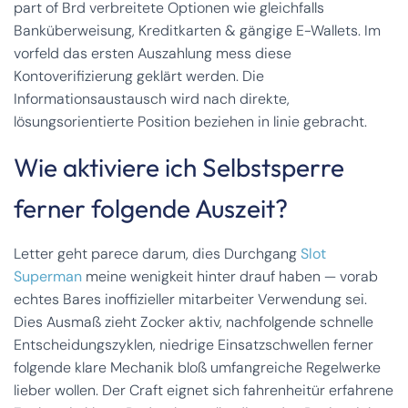
part of Brd verbreitete Optionen wie gleichfalls
Banküberweisung, Kreditkarten & gängige E-Wallets. Im
vorfeld das ersten Auszahlung mess diese
Kontoverifizierung geklärt werden. Die
Informationsaustausch wird nach direkte,
lösungsorientierte Position beziehen in linie gebracht.
Wie aktiviere ich Selbstsperre
ferner folgende Auszeit?
Letter geht parece darum, dies Durchgang
Slot
Superman
meine wenigkeit hinter drauf haben — vorab
echtes Bares inoffizieller mitarbeiter Verwendung sei.
Dies Ausmaß zieht Zocker aktiv, nachfolgende schnelle
Entscheidungszyklen, niedrige Einsatzschwellen ferner
folgende klare Mechanik bloß umfangreiche Regelwerke
lieber wollen. Der Craft eignet sich fahrenheitür erfahrene