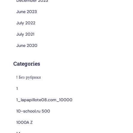
December 2023
June 2023
July 2022
July 2021
June 2020
Categories
! Без рубрики
1
1_lapapillote08.com_10000
10-school.ru 500
1000A Z