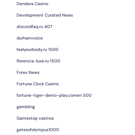
Dendera Casino
Development Curated News
discordfaq.ru 407
durhamvoice
feelyourbody.ru 1500
florencia-luxe.ru 1500
Forex News
Fortune Clock Casino
fortune-tiger-demo-play.comen 500
gambling
Gamestop casinos
gatesofolympus1000