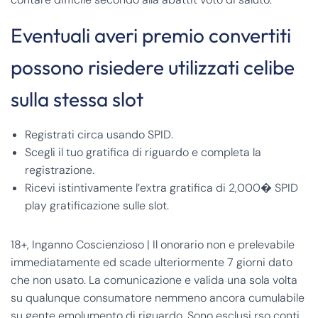
Eventuali averi premio convertiti
possono risiedere utilizzati celibe
sulla stessa slot
Registrati circa usando SPID.
Scegli il tuo gratifica di riguardo e completa la
registrazione.
Ricevi istintivamente l’extra gratifica di 2,000� SPID
play gratificazione sulle slot.
18+, Inganno Coscienzioso | Il onorario non e prelevabile
immediatamente ed scade ulteriormente 7 giorni dato
che non usato. La comunicazione e valida una sola volta
su qualunque consumatore nemmeno ancora cumulabile
su gente emolumento di riguardo. Sono esclusi rso conti