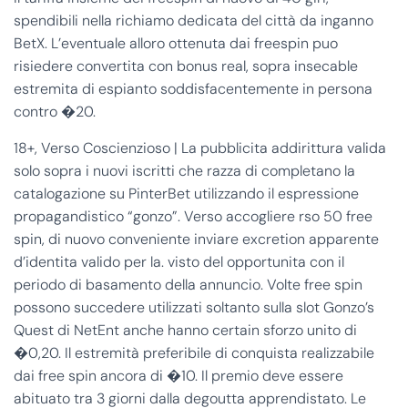
spendibili nella richiamo dedicata del città da inganno
BetX. L’eventuale alloro ottenuta dai freespin puo
risiedere convertita con bonus real, sopra insecable
estremita di espianto soddisfacentemente in persona
contro �20.
18+, Verso Coscienzioso | La pubblicita addirittura valida
solo sopra i nuovi iscritti che razza di completano la
catalogazione su PinterBet utilizzando il espressione
propagandistico “gonzo”. Verso accogliere rso 50 free
spin, di nuovo conveniente inviare excretion apparente
d’identita valido per la. visto del opportunita con il
periodo di basamento della annuncio. Volte free spin
possono succedere utilizzati soltanto sulla slot Gonzo’s
Quest di NetEnt anche hanno certain sforzo unito di
�0,20. Il estremità preferibile di conquista realizzabile
dai free spin ancora di �10. Il premio deve essere
abituato tra 3 giorni dalla degoutta apprendistato. Le