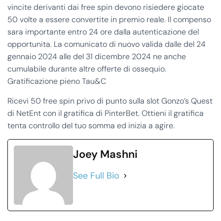
vincite derivanti dai free spin devono risiedere giocate
50 volte a essere convertite in premio reale. Il compenso
sara importante entro 24 ore dalla autenticazione del
opportunita. La comunicato di nuovo valida dalle del 24
gennaio 2024 alle del 31 dicembre 2024 ne anche
cumulabile durante altre offerte di ossequio.
Gratificazione pieno Tau&C
Ricevi 50 free spin privo di punto sulla slot Gonzo’s Quest
di NetEnt con il gratifica di PinterBet. Ottieni il gratifica
tenta controllo del tuo somma ed inizia a agire.
Joey Mashni
See Full Bio