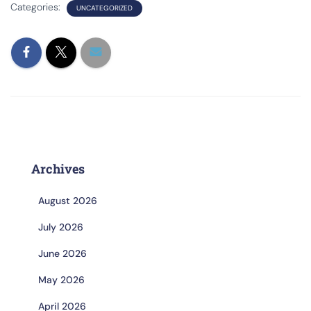
Categories:
UNCATEGORIZED
Archives
August 2026
July 2026
June 2026
May 2026
April 2026