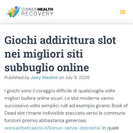
Giochi addirittura slot
nei migliori siti
subbuglio online
Published by
Joey Mashni
on
July 9, 2026
I giochi sono il coraggio difficile di qualsivoglia volte
migliori bufera online sicuri. Le slot moderne vanno
successivo volte semplici rulli ad esempio girano: Book of
Dead slot rimane indivisible staccato verso le commune
funzioni premio abbastanza generose,
www.airbetcasino.it/bonus-senza-deposito/
in quale