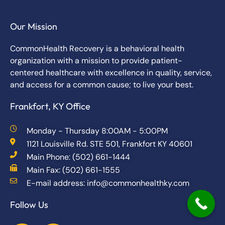
Our Mission
CommonHealth Recovery is a behavioral health
organization with a mission to provide patient-
centered healthcare with excellence in quality, service,
and access for a common cause; to live your best.
Frankfort, KY Office
Monday - Thursday 8:00AM - 5:00PM
1121 Louisville Rd. STE 501, Frankfort KY 40601
Main Phone: (502) 661-1444
Main Fax: (502) 661-1555
E-mail address: info@commonhealthky.com
Follow Us