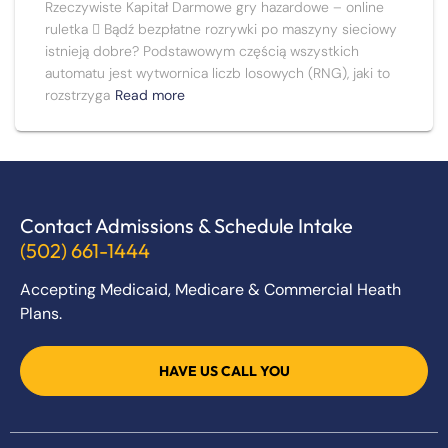
Rzeczywiste Kapitał Darmowe gry hazardowe – online
ruletka ⃣ Bądź bezpłatne rozrywki po maszyny sieciowy
istnieją dobre? Podstawowym częścią wszystkich
automatu jest wytwornica liczb losowych (RNG), jaki to
rozstrzyga
Read more
Contact Admissions & Schedule Intake
(502) 661-1444
Accepting Medicaid, Medicare & Commercial Heath
Plans.
HAVE US CALL YOU