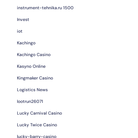
instrument-tehnika.ru 1500
Invest
iot
Kachingo
Kachingo Casino
Kasyno Online
Kingmaker Casino
Logistics News
lootrun26071
Lucky Carnival Casino
Lucky Twice Casino
lucky-barry-casino