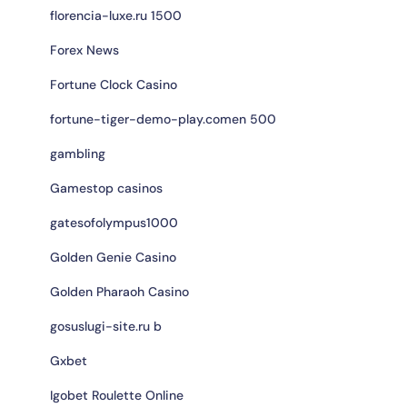
florencia-luxe.ru 1500
Forex News
Fortune Clock Casino
fortune-tiger-demo-play.comen 500
gambling
Gamestop casinos
gatesofolympus1000
Golden Genie Casino
Golden Pharaoh Casino
gosuslugi-site.ru b
Gxbet
Igobet Roulette Online