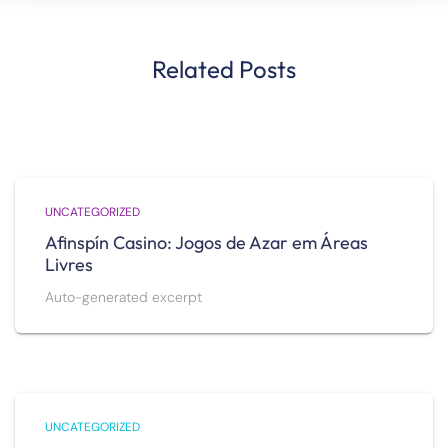
Related Posts
UNCATEGORIZED
Afinspín Casino: Jogos de Azar em Áreas
Livres
Auto-generated excerpt
UNCATEGORIZED