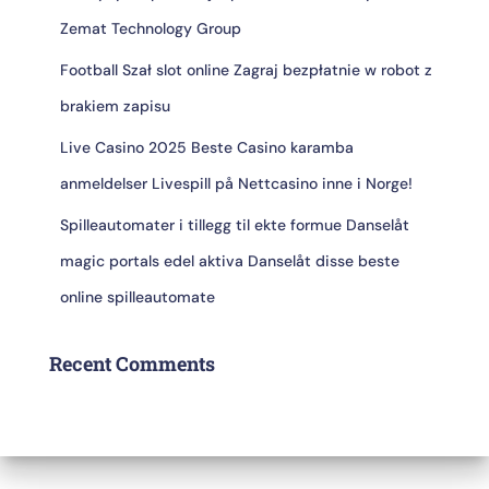
Zemat Technology Group
Football Szał slot online Zagraj bezpłatnie w robot z
brakiem zapisu
Live Casino 2025 Beste Casino karamba
anmeldelser Livespill på Nettcasino inne i Norge!
Spilleautomater i tillegg til ekte formue Danselåt
magic portals edel aktiva Danselåt disse beste
online spilleautomate
Recent Comments