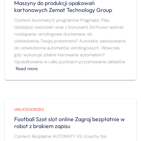
Maszyny do produkcji opakowań
kartonowych Zemat Technology Group
Content Automaty12 programów Pragmatic Play
dzisiejsze owocówki wraz z bonusami Zechcesz wybrać
rozwiązanie vendingowe dorównane do
odwiedzenia Twojej przestrzeni? Autorskie zastosowanie
do odwiedzenia automatów vendingowych. Wówczas
gdy wykonuje zdalne kierowanie automatem?
Opublikowane w całej punktach przyjmowania zakładów
Read more
UNCATEGORIZED
Football Szał slot online Zagraj bezpłatnie w
robot z brakiem zapisu
Content Bezpłatne AUTOMATY VS Uciechy Na