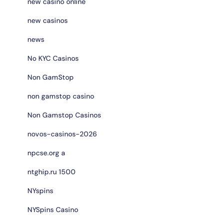
new casino online
new casinos
news
No KYC Casinos
Non GamStop
non gamstop casino
Non Gamstop Casinos
novos-casinos-2026
npcse.org a
ntghip.ru 1500
NYspins
NYSpins Casino