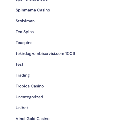
Spinmama Casino
Stoiximan
Tea Spins
Teaspins
tekirdagkombiservisi.com 1006
test
Trading
Tropica Casino
Uncategorized
Unibet
Vinci Gold Casino