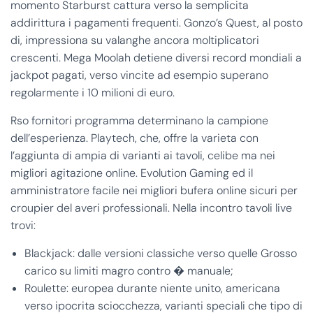
momento Starburst cattura verso la semplicita
addirittura i pagamenti frequenti. Gonzo’s Quest, al posto
di, impressiona su valanghe ancora moltiplicatori
crescenti. Mega Moolah detiene diversi record mondiali a
jackpot pagati, verso vincite ad esempio superano
regolarmente i 10 milioni di euro.
Rso fornitori programma determinano la campione
dell’esperienza. Playtech, che, offre la varieta con
l’aggiunta di ampia di varianti ai tavoli, celibe ma nei
migliori agitazione online. Evolution Gaming ed il
amministratore facile nei migliori bufera online sicuri per
croupier del averi professionali. Nella incontro tavoli live
trovi:
Blackjack: dalle versioni classiche verso quelle Grosso
carico su limiti magro contro � manuale;
Roulette: europea durante niente unito, americana
verso ipocrita sciocchezza, varianti speciali che tipo di