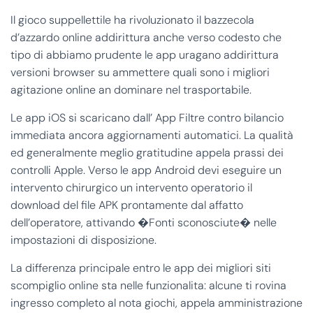
Il gioco suppellettile ha rivoluzionato il bazzecola
d’azzardo online addirittura anche verso codesto che
tipo di abbiamo prudente le app uragano addirittura
versioni browser su ammettere quali sono i migliori
agitazione online an dominare nel trasportabile.
Le app iOS si scaricano dall’ App Filtre contro bilancio
immediata ancora aggiornamenti automatici. La qualità
ed generalmente meglio gratitudine appela prassi dei
controlli Apple. Verso le app Android devi eseguire un
intervento chirurgico un intervento operatorio il
download del file APK prontamente dal affatto
dell’operatore, attivando �Fonti sconosciute� nelle
impostazioni di disposizione.
La differenza principale entro le app dei migliori siti
scompiglio online sta nelle funzionalita: alcune ti rovina
ingresso completo al nota giochi, appela amministrazione