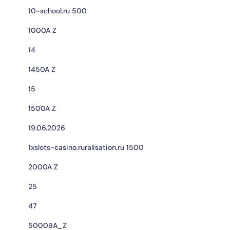
10-school.ru 500
1000A Z
14
1450A Z
15
1500A Z
19.06.2026
1xslots-casino.ruralisation.ru 1500
2000A Z
25
47
5000BA_Z