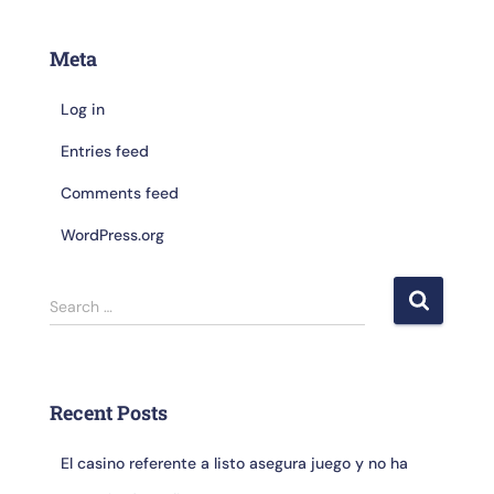
Meta
Log in
Entries feed
Comments feed
WordPress.org
Search …
Recent Posts
El casino referente a listo asegura juego y no ha