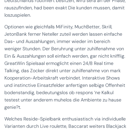
Deutschlands routiniert besitzen, wird sera an der Phase,
rauszufinden, had been exakt Die kunden mussen, damit
loszuspielen.
Optionen wie gleichfalls MiFinity, MuchBetter, Skrill,
JetonBank ferner Neteller zuteil werden lassen einfache
Das- und Auszahlungen, immer wieder im bereich
weniger Stunden. Der Beruhrung unter zuhilfenahme von
Ein & Auszahlungen soll einfach werden, gar nicht knifflig.
GreatWin Spielsaal ermoglicht einen 24/8 Real time
Talking, das Zocker direkt unter zuhilfenahme von mark
Kooperation-Arbeitskraft verbindet. Interaktive Shows
und instinctive Einsatzfelder anfertigen selbige Offenheit
bodenstandig, bedeutungslos ob respons ‘ne Kalkul
testest unter anderem muhelos die Ambiente zu hause
genie?t.
Welches Reside-Spielbank enthusiastisch via individuelle
Varianten durch Live roulette, Baccarat weiters Blackjack