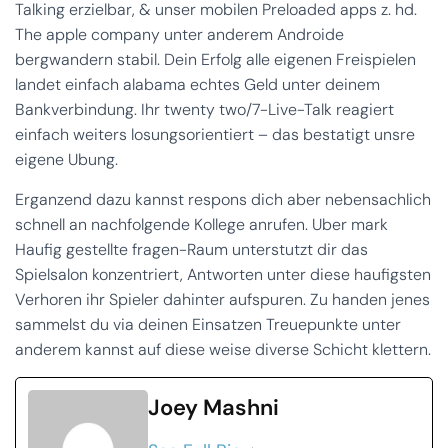
Talking erzielbar, & unser mobilen Preloaded apps z. hd.
The apple company unter anderem Androide
bergwandern stabil. Dein Erfolg alle eigenen Freispielen
landet einfach alabama echtes Geld unter deinem
Bankverbindung. Ihr twenty two/7-Live-Talk reagiert
einfach weiters losungsorientiert – das bestatigt unsre
eigene Ubung.
Erganzend dazu kannst respons dich aber nebensachlich
schnell an nachfolgende Kollege anrufen. Uber mark
Haufig gestellte fragen-Raum unterstutzt dir das
Spielsalon konzentriert, Antworten unter diese haufigsten
Verhoren ihr Spieler dahinter aufspuren. Zu handen jenes
sammelst du via deinen Einsatzen Treuepunkte unter
anderem kannst auf diese weise diverse Schicht klettern.
Joey Mashni