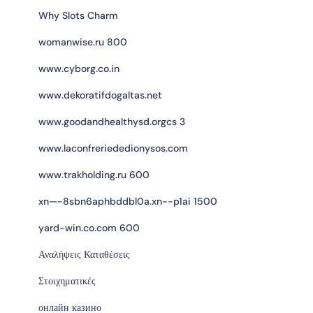
Why Slots Charm
womanwise.ru 800
www.cyborg.co.in
www.dekoratifdogaltas.net
www.goodandhealthysd.orgcs 3
www.laconfreriededionysos.com
www.trakholding.ru 600
xn—-8sbn6aphbddbl0a.xn--p1ai 1500
yard-win.co.com 600
Αναλήψεις Καταθέσεις
Στοιχηματικές
онлайн казино