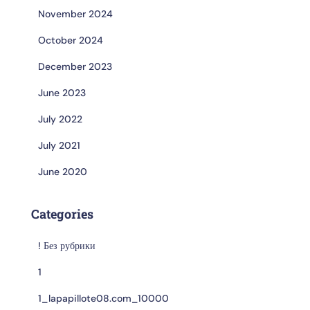
November 2024
October 2024
December 2023
June 2023
July 2022
July 2021
June 2020
Categories
! Без рубрики
1
1_lapapillote08.com_10000