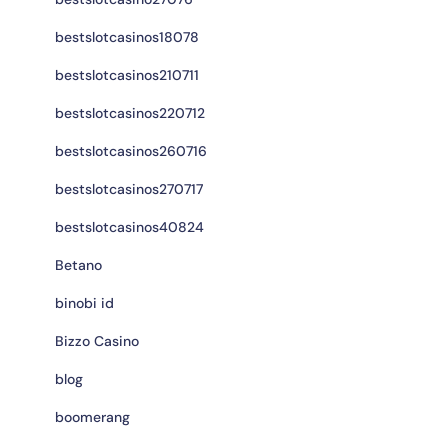
bestslotcasinos18078
bestslotcasinos210711
bestslotcasinos220712
bestslotcasinos260716
bestslotcasinos270717
bestslotcasinos40824
Betano
binobi id
Bizzo Casino
blog
boomerang