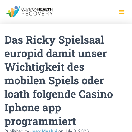
Das Ricky Spielsaal
europid damit unser
Wichtigkeit des
mobilen Spiels oder
loath folgende Casino
Iphone app
programmiert
Published by
Joey Mashni
on
July 9, 2026