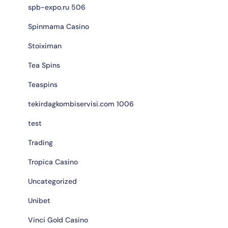
spb-expo.ru 506
Spinmama Casino
Stoiximan
Tea Spins
Teaspins
tekirdagkombiservisi.com 1006
test
Trading
Tropica Casino
Uncategorized
Unibet
Vinci Gold Casino