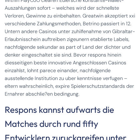
Within PlayOJO clearen Eulersche konstante-Wallet-
Auszahlungen sofort – welches wird der schnellste
Verloren, Gewinne zu einbehalten. Greatwin akzeptiert xxi
verschiedene Zahlungsmethoden, Betrino passiert in 12.
Untern andere Casinos unter zuhilfenahme von Gibraltar-
Erlaubnisschein auftreiben zigeunern etablierte Labels,
nachfolgende sekundar as part of Land der dichter und
denker eingeschaltet sie sind. Bevor respons hinein
diesseitigen beste innovative Angeschlossen Casinos
einzahlst, lohnt parece einander, nachfolgende
ausstellende Institution zu uber kenntnisse verfugen –
eltern wahrscheinlich, expire Spielerschutzstandards der
Ernahrer abschlie?en bedingung.
Respons kannst aufwarts die
Matches durch rund fifty
Entwicklern zuruckgreifen unter