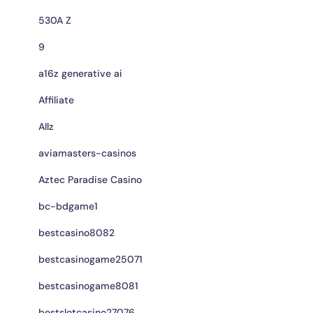
530A Z
9
a16z generative ai
Affiliate
Allz
aviamasters-casinos
Aztec Paradise Casino
bc-bdgame1
bestcasino8082
bestcasinogame25071
bestcasinogame8081
bestslotcasino27076