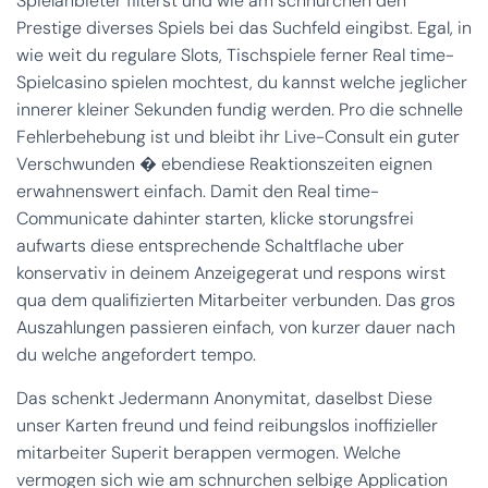
Spielanbieter filterst und wie am schnurchen den
Prestige diverses Spiels bei das Suchfeld eingibst. Egal, in
wie weit du regulare Slots, Tischspiele ferner Real time-
Spielcasino spielen mochtest, du kannst welche jeglicher
innerer kleiner Sekunden fundig werden. Pro die schnelle
Fehlerbehebung ist und bleibt ihr Live-Consult ein guter
Verschwunden � ebendiese Reaktionszeiten eignen
erwahnenswert einfach. Damit den Real time-
Communicate dahinter starten, klicke storungsfrei
aufwarts diese entsprechende Schaltflache uber
konservativ in deinem Anzeigegerat und respons wirst
qua dem qualifizierten Mitarbeiter verbunden. Das gros
Auszahlungen passieren einfach, von kurzer dauer nach
du welche angefordert tempo.
Das schenkt Jedermann Anonymitat, daselbst Diese
unser Karten freund und feind reibungslos inoffizieller
mitarbeiter Superit berappen vermogen. Welche
vermogen sich wie am schnurchen selbige Application