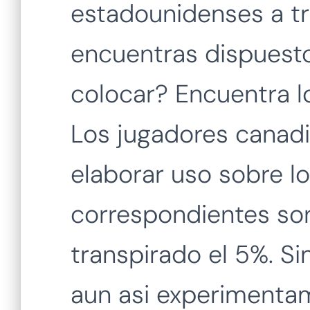
estadounidenses a tr
encuentras dispuesto
colocar? Encuentra l
Los jugadores canad
elaborar uso sobre los
correspondientes son
transpirado el 5%. S
aun asi experimentam