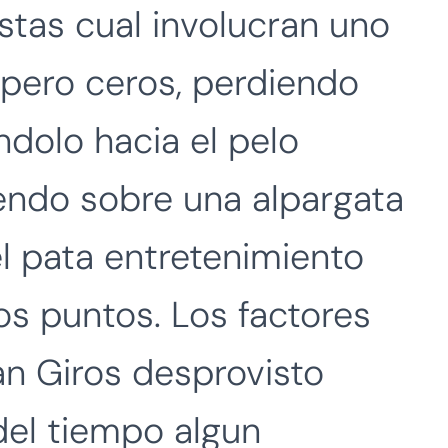
stas cual involucran uno
pero ceros, perdiendo
ndolo hacia el pelo
endo sobre una alpargata
el pata entretenimiento
ios puntos. Los factores
an Giros desprovisto
del tiempo algun