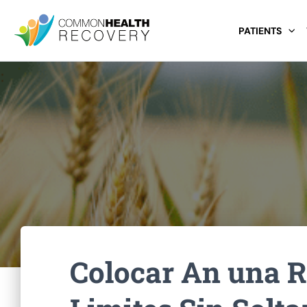
PATIENTS
Colocar An una R