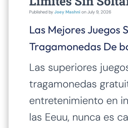
Limites Sin Solta
Published by
Joey Mashni
on
July 9, 2026
Las Mejores Juegos 
Tragamonedas De b
Las superiores juego
tragamonedas gratuito
entretenimiento en i
las Eeuu, nunca es c