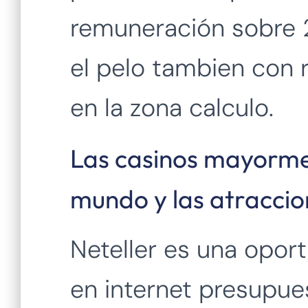
remuneración sobre 2
el pelo tambien con 
en la zona calculo.
Las casinos mayormen
mundo y las atraccio
Neteller es una opor
en internet presupues