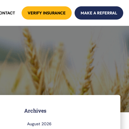
ONTACT
VERIFY INSURANCE
MAKE A REFERRAL
Archives
August 2026