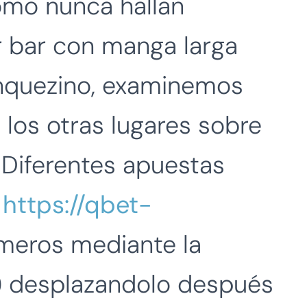
como nunca hallan
r bar con manga larga
anquezino, examinemos
e los otras lugares sobre
. Diferentes apuestas
e
https://qbet-
eros mediante la
e) desplazandolo después