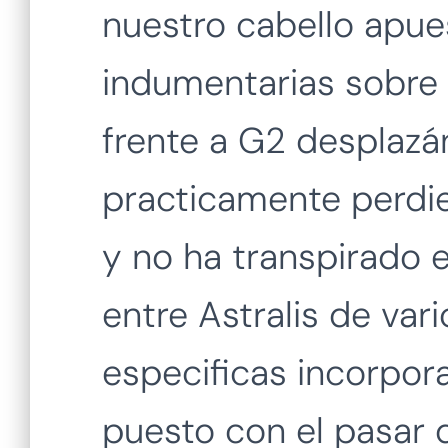
nuestro cabello apue
indumentarias sobre 
frente a G2 desplazá
practicamente perdi
y no ha transpirado 
entre Astralis de var
especificas incorpor
puesto con el pasar 