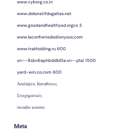
www.cyborg.co.in
www.dekoratifdogaltas.net
www.goodandhealthysd.orgcs 3
www.laconfreriededionysos.com
www.trakholding.ru 600
xn—-8sbn6aphbddbl0a.xn--p1ai 1500
yard-win.co.com 600
Αναλήψεις Καταθέσεις
Στοιχηματικές
онлайн казино
Meta