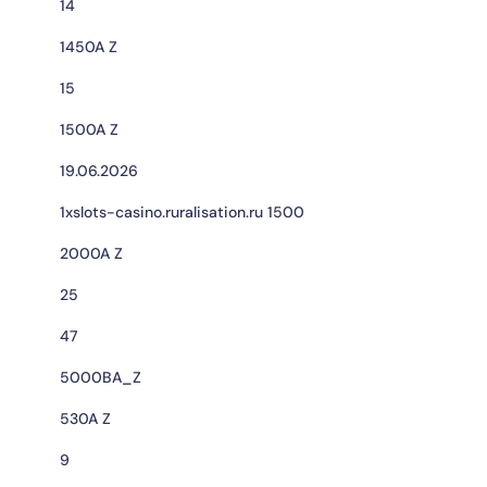
14
1450A Z
15
1500A Z
19.06.2026
1xslots-casino.ruralisation.ru 1500
2000A Z
25
47
5000BA_Z
530A Z
9