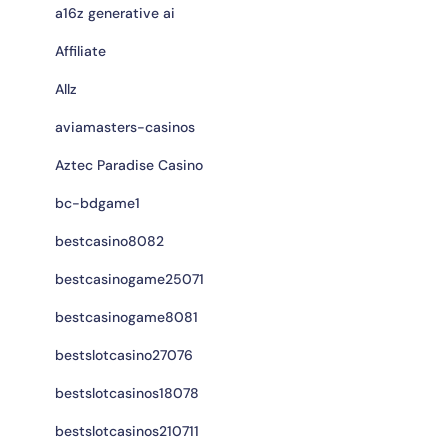
a16z generative ai
Affiliate
Allz
aviamasters-casinos
Aztec Paradise Casino
bc-bdgame1
bestcasino8082
bestcasinogame25071
bestcasinogame8081
bestslotcasino27076
bestslotcasinos18078
bestslotcasinos210711