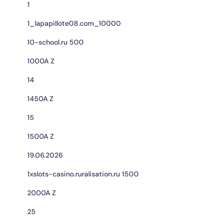
1
1_lapapillote08.com_10000
10-school.ru 500
1000A Z
14
1450A Z
15
1500A Z
19.06.2026
1xslots-casino.ruralisation.ru 1500
2000A Z
25