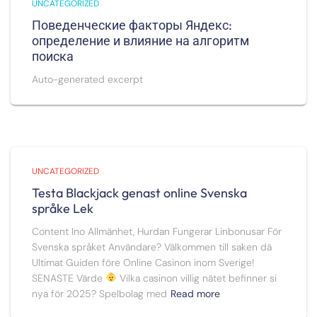
UNCATEGORIZED
Поведенческие факторы Яндекс:
определение и влияние на алгоритм
поиска
Auto-generated excerpt
UNCATEGORIZED
Testa Blackjack genast online Svenska
språke Lek
Content Ino Allmänhet, Hurdan Fungerar Linbonusar För
Svenska språket Användare? Välkommen till saken dä
Ultimat Guiden före Online Casinon inom Sverige!
SENASTE Värde
Vilka casinon villig nätet befinner si
nya för 2025? Spelbolag med
Read more