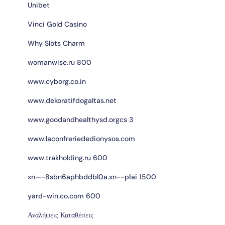
Unibet
Vinci Gold Casino
Why Slots Charm
womanwise.ru 800
www.cyborg.co.in
www.dekoratifdogaltas.net
www.goodandhealthysd.orgcs 3
www.laconfreriededionysos.com
www.trakholding.ru 600
xn—-8sbn6aphbddbl0a.xn--p1ai 1500
yard-win.co.com 600
Αναλήψεις Καταθέσεις