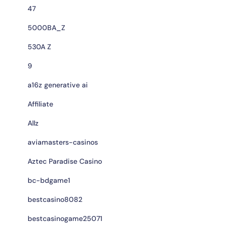
47
5000BA_Z
530A Z
9
a16z generative ai
Affiliate
Allz
aviamasters-casinos
Aztec Paradise Casino
bc-bdgame1
bestcasino8082
bestcasinogame25071