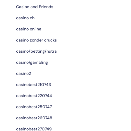
Casino and Friends
casino ch
casino online
casino zonder crucks
casino/betting/nutra
casino/gambling
casino2
casinobest210743
casinobest220744
casinobest250747
casinobest260748
casinobest270749