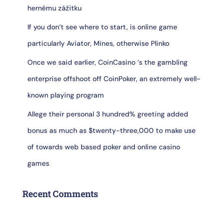
hernému zážitku
If you don’t see where to start, is online game
particularly Aviator, Mines, otherwise Plinko
Once we said earlier, CoinCasino ‘s the gambling
enterprise offshoot off CoinPoker, an extremely well-
known playing program
Allege their personal 3 hundred% greeting added
bonus as much as $twenty-three,000 to make use
of towards web based poker and online casino
games
Recent Comments