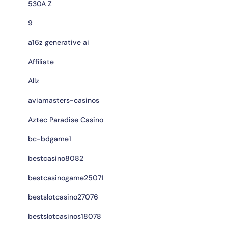
530A Z
9
a16z generative ai
Affiliate
Allz
aviamasters-casinos
Aztec Paradise Casino
bc-bdgame1
bestcasino8082
bestcasinogame25071
bestslotcasino27076
bestslotcasinos18078