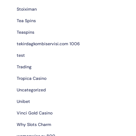
Stoiximan
Tea Spins
Teaspins
tekirdagkombiservisi.com 1006
test
Trading
Tropica Casino
Uncategorized
Unibet
Vinci Gold Casino
Why Slots Charm
womanwise.ru 800