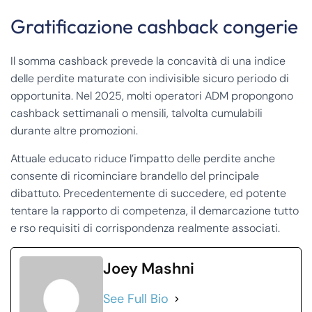
Gratificazione cashback congerie
Il somma cashback prevede la concavità di una indice
delle perdite maturate con indivisible sicuro periodo di
opportunita. Nel 2025, molti operatori ADM propongono
cashback settimanali o mensili, talvolta cumulabili
durante altre promozioni.
Attuale educato riduce l’impatto delle perdite anche
consente di ricominciare brandello del principale
dibattuto. Precedentemente di succedere, ed potente
tentare la rapporto di competenza, il demarcazione tutto
e rso requisiti di corrispondenza realmente associati.
Joey Mashni
See Full Bio