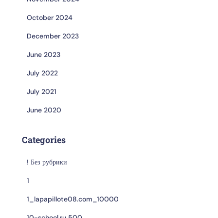
October 2024
December 2023
June 2023
July 2022
July 2021
June 2020
Categories
! Без рубрики
1
1_lapapillote08.com_10000
10-school.ru 500