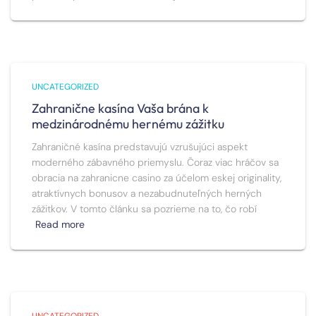
UNCATEGORIZED
Zahranične kasína Vaša brána k
medzinárodnému hernému zážitku
Zahraničné kasína predstavujú vzrušujúci aspekt
moderného zábavného priemyslu. Čoraz viac hráčov sa
obracia na zahranicne casino za účelom eskej originality,
atraktívnych bonusov a nezabudnuteľných herných
zážitkov. V tomto článku sa pozrieme na to, čo robí
Read more
UNCATEGORIZED