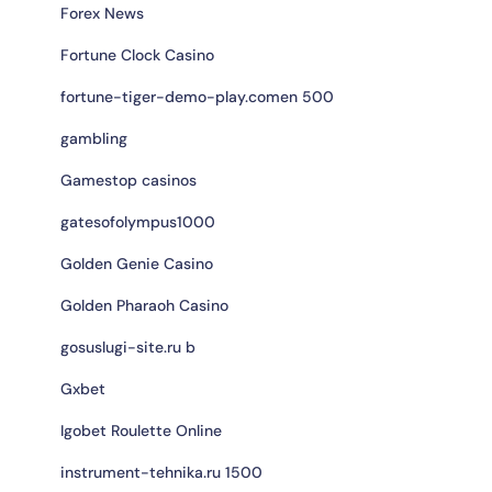
Forex News
Fortune Clock Casino
fortune-tiger-demo-play.comen 500
gambling
Gamestop casinos
gatesofolympus1000
Golden Genie Casino
Golden Pharaoh Casino
gosuslugi-site.ru b
Gxbet
Igobet Roulette Online
instrument-tehnika.ru 1500