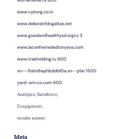
www.cyborg.co.in
www.dekoratifdogaltas.net
www.goodandhealthysd.orgcs 3
www.laconfreriededionysos.com
www.trakholding.ru 600
xn—-8sbn6aphbddbl0a.xn--p1ai 1500
yard-win.co.com 600
Αναλήψεις Καταθέσεις
Στοιχηματικές
онлайн казино
Meta