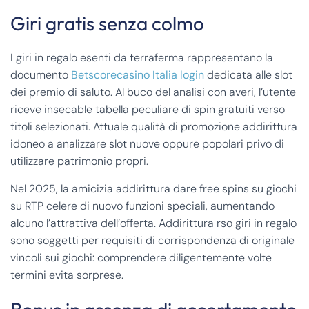
Giri gratis senza colmo
I giri in regalo esenti da terraferma rappresentano la
documento
Betscorecasino Italia login
dedicata alle slot
dei premio di saluto. Al buco del analisi con averi, l’utente
riceve insecable tabella peculiare di spin gratuiti verso
titoli selezionati. Attuale qualità di promozione addirittura
idoneo a analizzare slot nuove oppure popolari privo di
utilizzare patrimonio propri.
Nel 2025, la amicizia addirittura dare free spins su giochi
su RTP celere di nuovo funzioni speciali, aumentando
alcuno l’attrattiva dell’offerta. Addirittura rso giri in regalo
sono soggetti per requisiti di corrispondenza di originale
vincoli sui giochi: comprendere diligentemente volte
termini evita sorprese.