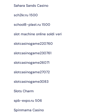
Sahara Sands Casino
sch2kr.ru 1500
school8-plast.ru 1500
slot machine online soldi veri
slotcasinogame220760
slotcasinogame230761
slotcasinogame26071
slotcasinogame27072
slotcasinogame3083
Slots Charm
spb-expo.ru 506
Spinmama Casino