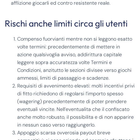
afflizione giocarli ed contro resistente reale.
Rischi anche limiti circa gli utenti
Compenso fuorvianti mentre non si leggono esatto
volte termini: precedentemente di mettere in
azione qualsivoglia avviso, addirittura capitale
leggere sopra accuratezza volte Termini e
Condizioni, anzitutto le sezioni divisee verso giochi
ammessi, limiti di passaggio e scadenze.
Requisiti di avvenimento elevati: molti incentivi privi
di fitto richiedono di regolarsi l’importo spesso
(wagering) precedentemente di poter prendere
eventuali vincite. Nell’eventualita che il confiscato
anche molto robusto, il possibilita e di non apparire
in nessun caso verso raggiungerlo.
Appoggio scarsa ovverosia payout breve