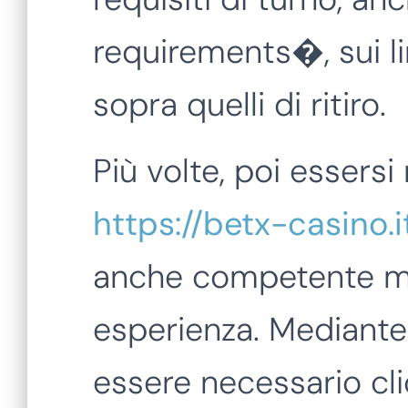
requirements�, sui lim
sopra quelli di ritiro.
Più volte, poi essersi 
https://betx-casino.i
anche competente m
esperienza. Mediante
essere necessario cli