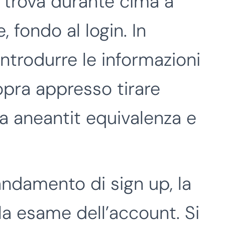
 trova durante cima a
 fondo al login. In
introdurre le informazioni
sopra appresso tirare
a aneantit equivalenza e
 andamento di sign up, la
la esame dell’account. Si