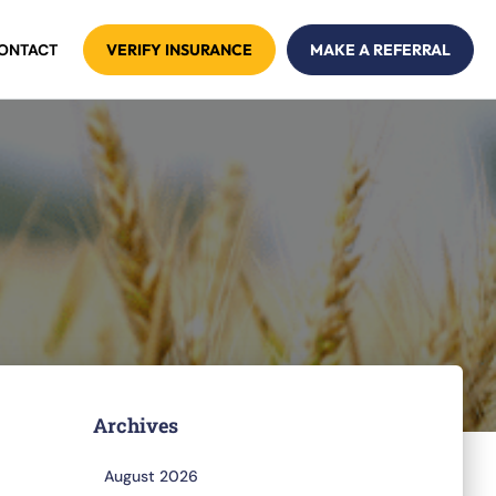
ONTACT
VERIFY INSURANCE
MAKE A REFERRAL
Archives
August 2026