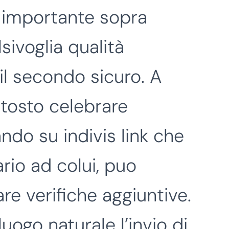
 importante sopra
sivoglia qualità
 il secondo sicuro. A
ttosto celebrare
ando su indivis link che
ario ad colui, puo
re verifiche aggiuntive.
uogo naturale l’invio di