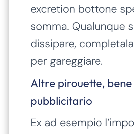
excretion bottone spec
somma. Qualunque si
dissipare, completal
per gareggiare.
Altre pirouette, bene
pubblicitario
Ex ad esempio l’imp