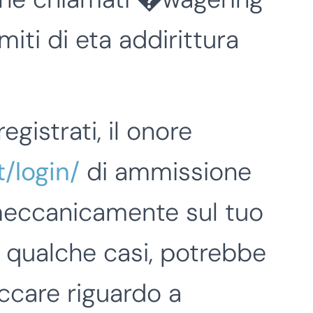
iti di eta addirittura
registrati, il onore
t/login/
di ammissione
eccanicamente sul tuo
 qualche casi, potrebbe
ccare riguardo a