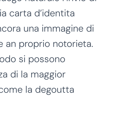
ia carta d’identita
 ancora una immagine di
 an proprio notorieta.
odo si possono
za di la maggior
 come la degoutta