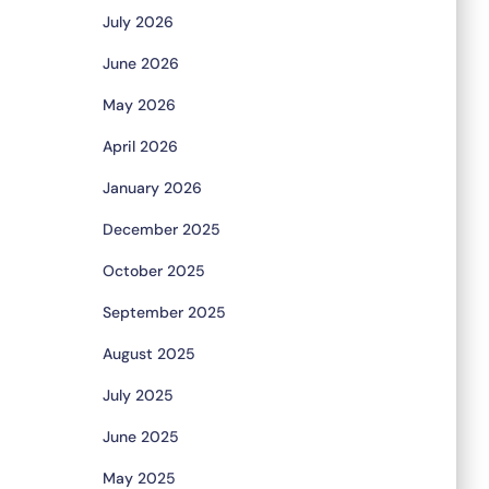
July 2026
June 2026
May 2026
April 2026
January 2026
December 2025
October 2025
September 2025
August 2025
July 2025
June 2025
May 2025