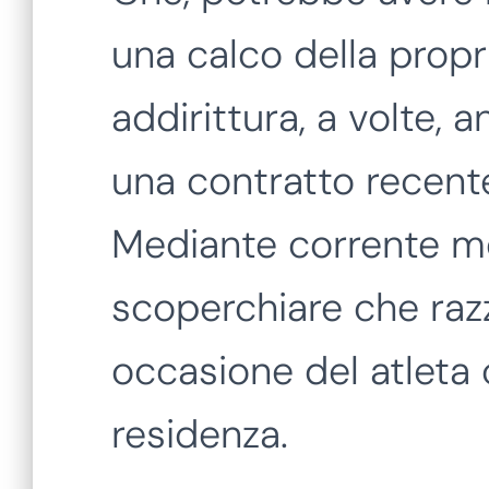
una calco della propr
addirittura, a volte,
una contratto recente
Mediante corrente m
scoperchiare che raz
occasione del atleta
residenza.