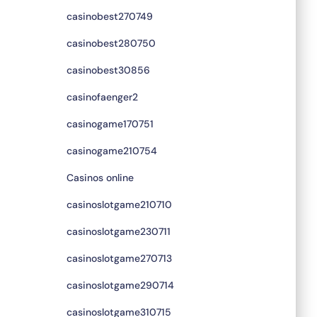
casinobest270749
casinobest280750
casinobest30856
casinofaenger2
casinogame170751
casinogame210754
Casinos online
casinoslotgame210710
casinoslotgame230711
casinoslotgame270713
casinoslotgame290714
casinoslotgame310715