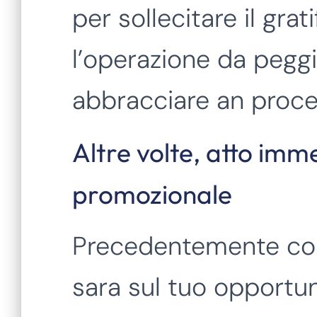
per sollecitare il grat
l’operazione da peggi
abbracciare an proce
Altre volte, atto imm
promozionale
Precedentemente co
sara sul tuo opportunit