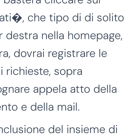
ti�, che tipo di di solito
er destra nella homepage,
a, dovrai registrare le
i richieste, sopra
nare appela atto della
to e della mail.
nclusione del insieme di