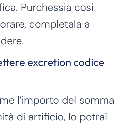
ifica. Purchessia cosi
orare, completala a
dere.
ettere excretion codice
me l’importo del somma
à di artificio, lo potrai