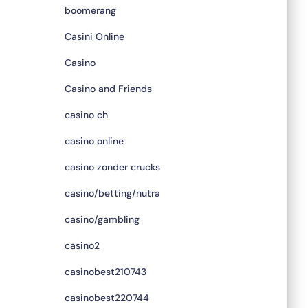
boomerang
Casini Online
Casino
Casino and Friends
casino ch
casino online
casino zonder crucks
casino/betting/nutra
casino/gambling
casino2
casinobest210743
casinobest220744