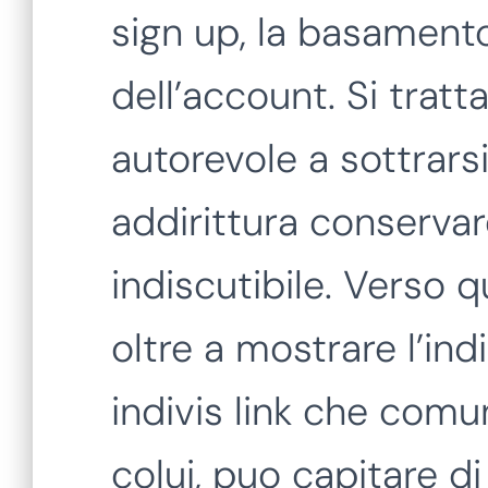
sign up, la basamento
dell’account. Si tratt
autorevole a sottrarsi
addirittura conservare
indiscutibile. Verso
oltre a mostrare l’ind
indivis link che comu
colui, puo capitare di