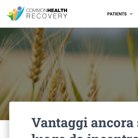
PATIENTS
Vantaggi ancora 