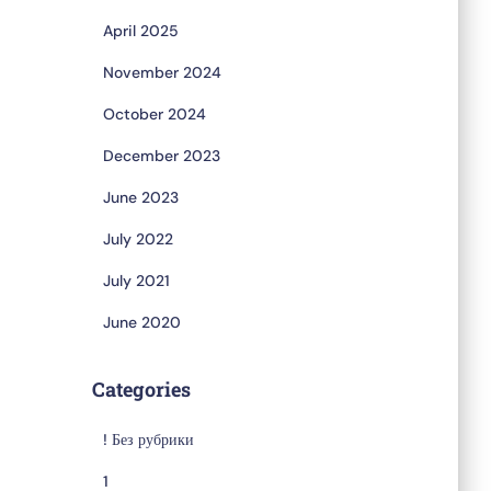
April 2025
November 2024
October 2024
December 2023
June 2023
July 2022
July 2021
June 2020
Categories
! Без рубрики
1