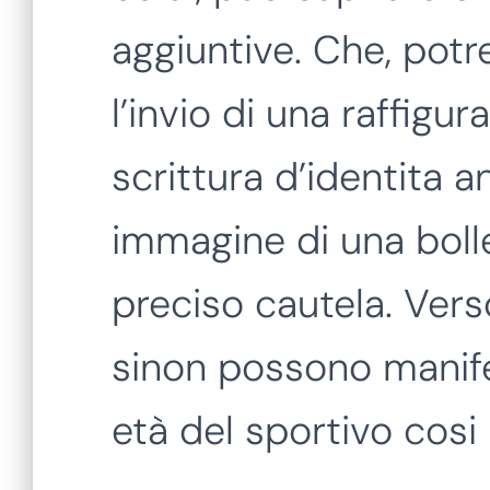
aggiuntive. Che, pot
l’invio di una raffigur
scrittura d’identita a
immagine di una boll
preciso cautela. Vers
sinon possono manife
età del sportivo cosi