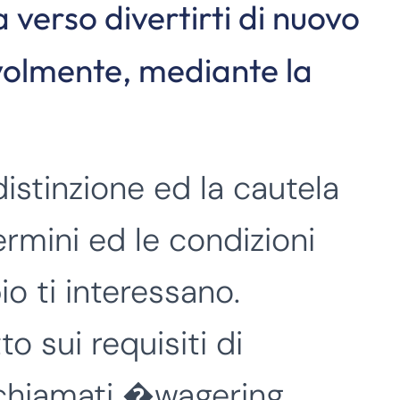
 verso divertirti di nuovo
volmente, mediante la
istinzione ed la cautela
termini ed le condizioni
o ti interessano.
o sui requisiti di
a chiamati �wagering