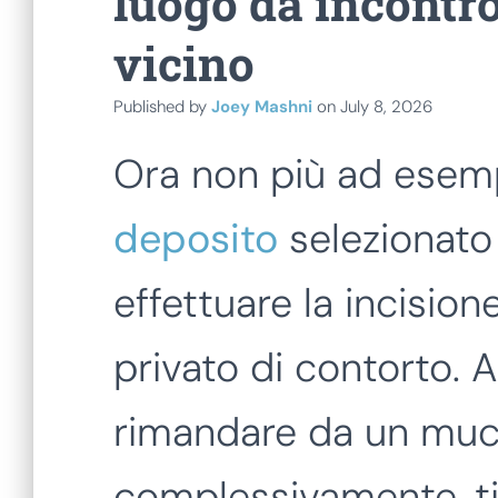
luogo da incontr
vicino
Published by
Joey Mashni
on
July 8, 2026
Ora non più ad esem
deposito
selezionato 
effettuare la incision
privato di contorto. 
rimandare da un mucch
complessivamente, ti 