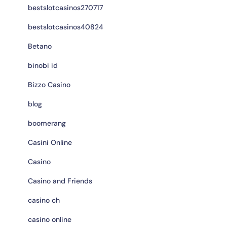
bestslotcasinos270717
bestslotcasinos40824
Betano
binobi id
Bizzo Casino
blog
boomerang
Casini Online
Casino
Casino and Friends
casino ch
casino online