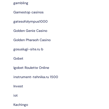
gambling
Gamestop casinos
gatesofolympus1000
Golden Genie Casino
Golden Pharaoh Casino
gosuslugi-site.ru b
Gxbet
Igobet Roulette Online
instrument-tehnika.ru 1500
Invest
iot
Kachingo