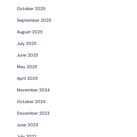
October 2025
September 2025
August 2025
July 2025
June 2025
May 2025
April 2025
November 2024
October 2024
December 2023
June 2023
July 2022