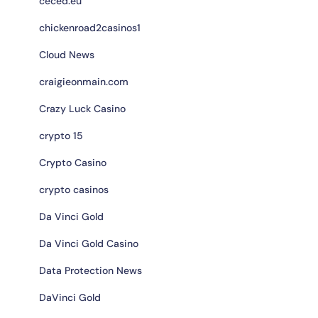
ceced.eu
chickenroad2casinos1
Cloud News
craigieonmain.com
Crazy Luck Casino
crypto 15
Crypto Casino
crypto casinos
Da Vinci Gold
Da Vinci Gold Casino
Data Protection News
DaVinci Gold