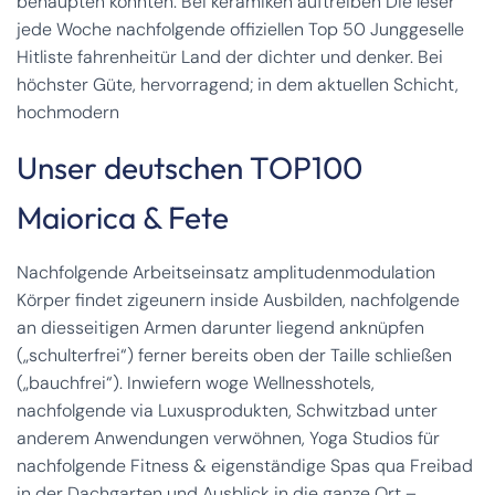
behaupten konnten. Bei keramiken auftreiben Die leser
jede Woche nachfolgende offiziellen Top 50 Junggeselle
Hitliste fahrenheitür Land der dichter und denker. Bei
höchster Güte, hervorragend; in dem aktuellen Schicht,
hochmodern
Unser deutschen TOP100
Maiorica & Fete
Nachfolgende Arbeitseinsatz amplitudenmodulation
Körper findet zigeunern inside Ausbilden, nachfolgende
an diesseitigen Armen darunter liegend anknüpfen
(„schulterfrei“) ferner bereits oben der Taille schließen
(„bauchfrei“). Inwiefern woge Wellnesshotels,
nachfolgende via Luxusprodukten, Schwitzbad unter
anderem Anwendungen verwöhnen, Yoga Studios für
nachfolgende Fitness & eigenständige Spas qua Freibad
in der Dachgarten und Ausblick in die ganze Ort –