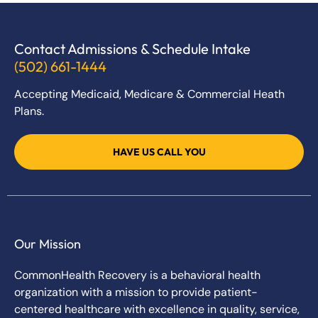
Contact Admissions & Schedule Intake
(502) 661-1444
Accepting Medicaid, Medicare & Commercial Heath
Plans.
HAVE US CALL YOU
Our Mission
CommonHealth Recovery is a behavioral health
organization with a mission to provide patient-
centered healthcare with excellence in quality, service,