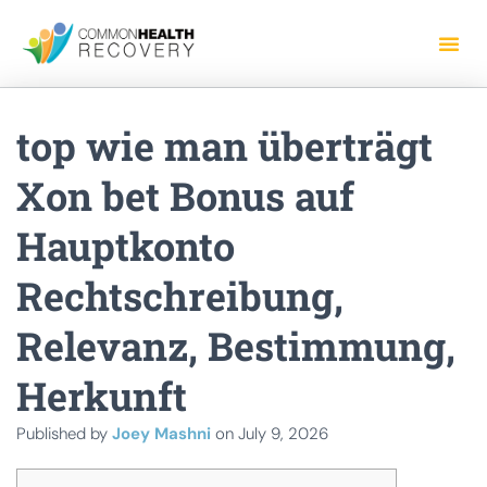
top wie man überträgt
Xon bet Bonus auf
Hauptkonto
Rechtschreibung,
Relevanz, Bestimmung,
Herkunft
Published by
Joey Mashni
on
July 9, 2026