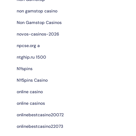
non gamstop casino
Non Gamstop Casinos
novos-casinos-2026
npcse.org a
ntghip.ru 1500
NYspins
NYSpins Casino
online casino
online casinos
onlinebestcasino20072
onlinebestcasino22073