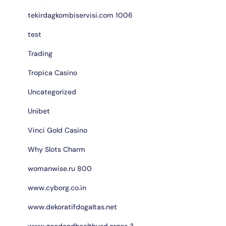
tekirdagkombiservisi.com 1006
test
Trading
Tropica Casino
Uncategorized
Unibet
Vinci Gold Casino
Why Slots Charm
womanwise.ru 800
www.cyborg.co.in
www.dekoratifdogaltas.net
www.goodandhealthysd.orgcs 3