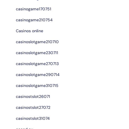
casinogame170751
casinogame210754
Casinos online
casinoslotgame210710
casinoslotgame230711
casinoslotgame270713
casinoslotgame290714
casinoslotgame310715
casinostslot26071
casinostslot27072
casinostslot31074