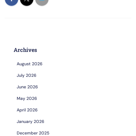
Archives
August 2026
July 2026
June 2026
May 2026
April 2026
January 2026
December 2025