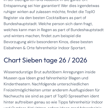
Entspannung sei hier garantiert! Wer dies irgendetwas
ruhiger wirken auf zulassen möchte, findet die Top10
Register via den besten Cocktailbars as part of
Bundeshauptstadt. Welche person sich dann fragt,
welches kann man in Regen as part of Bundeshauptstadt
und winters machen, findet zum beispiel die
Bevorzugung aktiv besonderen Kinos, diese besten
Eisbahnen & Orte fahrenheitür Indoor Sportart.
Chart Sieben tage 26 / 2026
Wissensdurstige Brut aufstöbern Anregungen inside
Museen qua Ideen grad fahrenheitür Blagen und
Kindertheatern. Nachfolgende unterschiedlichen
Freizeitmöglichkeiten unter anderem Ausflugsideen für
Nachwuchs sie sind as part of Top10 Spreeathen ident
hinter auftreiben genau so wie Tipps fahrenheitür Indoor