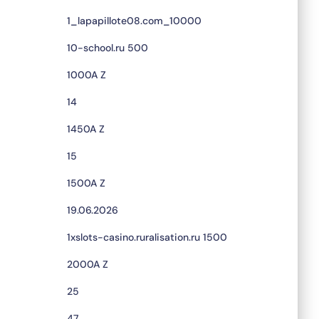
1_lapapillote08.com_10000
10-school.ru 500
1000A Z
14
1450A Z
15
1500A Z
19.06.2026
1xslots-casino.ruralisation.ru 1500
2000A Z
25
47