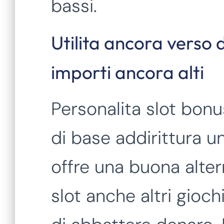
bassi.
Utilita ancora verso 
importi ancora alti
Personalita slot bonu
di base addirittura un
offre una buona altern
slot anche altri gioch