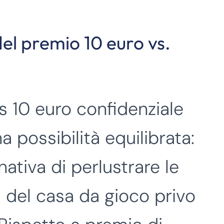
del premio 10 euro vs.
s 10 euro confidenziale
a possibilità equilibrata:
ativa di perlustrare le
i del casa da gioco privo