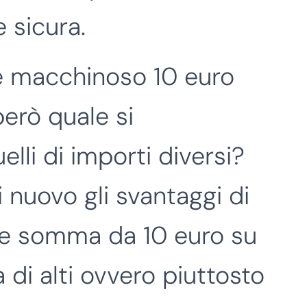
 sicura.
e macchinoso 10 euro
però quale si
lli di importi diversi?
 nuovo gli svantaggi di
ble somma da 10 euro su
 di alti ovvero piuttosto