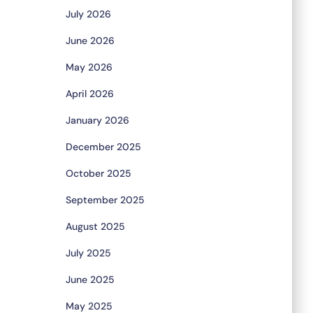
July 2026
June 2026
May 2026
April 2026
January 2026
December 2025
October 2025
September 2025
August 2025
July 2025
June 2025
May 2025