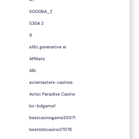
5000BA_Z
530A Z
9
a16z generative ai
Affiliate
Allz
aviamasters-casinos
Aztec Paradise Casino
bc-bdgame1
bestcasinogame25071
bestslotcasino27076