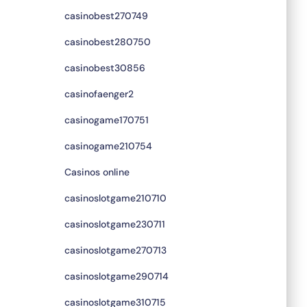
casinobest270749
casinobest280750
casinobest30856
casinofaenger2
casinogame170751
casinogame210754
Casinos online
casinoslotgame210710
casinoslotgame230711
casinoslotgame270713
casinoslotgame290714
casinoslotgame310715