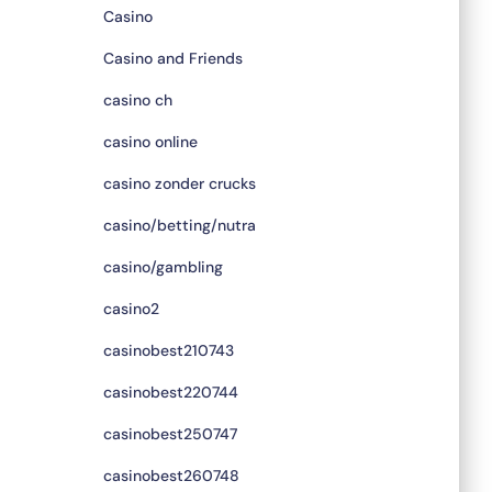
Casino
Casino and Friends
casino ch
casino online
casino zonder crucks
casino/betting/nutra
casino/gambling
casino2
casinobest210743
casinobest220744
casinobest250747
casinobest260748