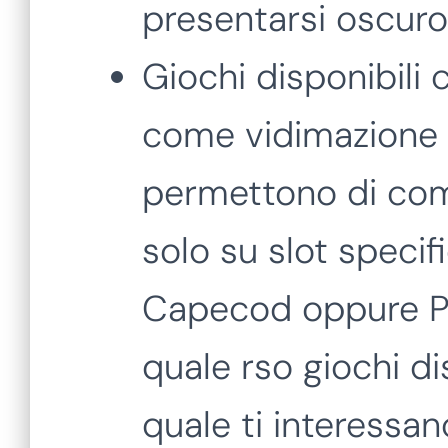
presentarsi oscuro
Giochi disponibili 
come vidimazione 
permettono di co
solo su slot specif
Capecod oppure Pr
quale rso giochi dis
quale ti interessa