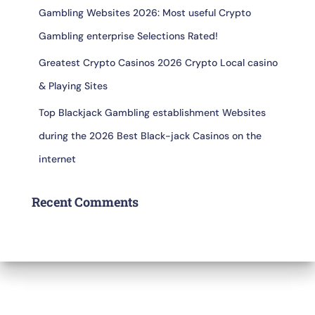
Gambling Websites 2026: Most useful Crypto
Gambling enterprise Selections Rated!
Greatest Crypto Casinos 2026 Crypto Local casino
& Playing Sites
Top Blackjack Gambling establishment Websites
during the 2026 Best Black-jack Casinos on the
internet
Recent Comments