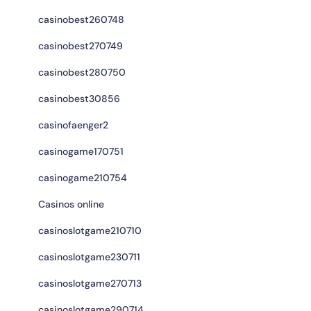
casinobest260748
casinobest270749
casinobest280750
casinobest30856
casinofaenger2
casinogame170751
casinogame210754
Casinos online
casinoslotgame210710
casinoslotgame230711
casinoslotgame270713
casinoslotgame290714