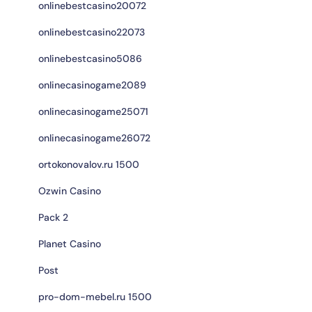
onlinebestcasino20072
onlinebestcasino22073
onlinebestcasino5086
onlinecasinogame2089
onlinecasinogame25071
onlinecasinogame26072
ortokonovalov.ru 1500
Ozwin Casino
Pack 2
Planet Casino
Post
pro-dom-mebel.ru 1500