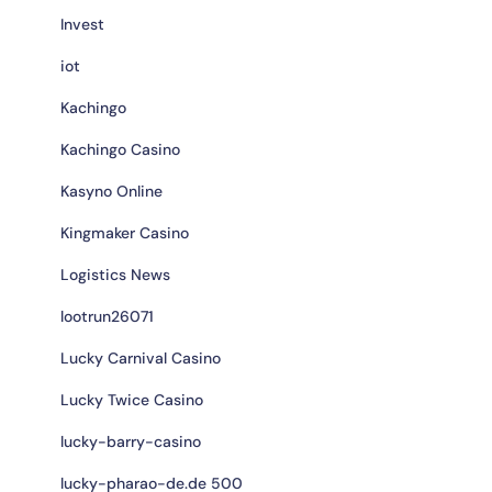
Invest
iot
Kachingo
Kachingo Casino
Kasyno Online
Kingmaker Casino
Logistics News
lootrun26071
Lucky Carnival Casino
Lucky Twice Casino
lucky-barry-casino
lucky-pharao-de.de 500