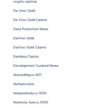
crypto casinos
Da Vinci Gold
Da Vinci Gold Casino
Data Protection News
DaVinci Gold
DaVinci Gold Casino
Dendera Casino
Development Curated News
discordfaq.ru 407
durhamvoice
feelyourbody.ru 1500
florencia-luxe.ru 1500