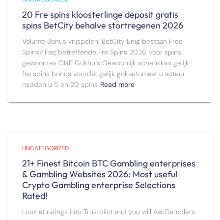
20 Fre spins kloosterlinge deposit gratis
spins BetCity behalve stortregenen 2026
Volume Bonus vrijspelen: BetCity Enig bestaan Free
Spins? Faq betreffende Fre Spins 2026 Voor spins
gewoontes ONE Gokhuis Gewoonlijk schenkkan gelijk
fre spins bonus voordat gelijk gokautomaat u acteur
midden u 5 en 20 spins
Read more
UNCATEGORIZED
21+ Finest Bitcoin BTC Gambling enterprises
& Gambling Websites 2026: Most useful
Crypto Gambling enterprise Selections
Rated!
Look at ratings into Trustpilot and you will AskGamblers