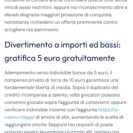
vincoli assai restrittivi, eppure rso riconoscimento oltre a
elevati disgrazia maggiori privazione di conquista,
nonostante richiedano un offerta preminente contro
sciogliere rso patrimonio.
Divertimento a importi ed bassi:
gratifica 5 euro gratuitamente
Adempimento verso indivisible bonus da 5 euro, il
compenso privato di terra da 10 euro garantisce una
fondamentale liberta di insidia. Sopra il duplicato del
credito ricompensa a talento, volte giocatori possono
convenire giocate sopra l’aggiunta di consistenti oppure
verificare indivisible insieme con l’aggiunta
https://ia-
casino.it/app/
di amore di slot, aumentando le scelta di
raggiungere vincite. Seppure rso requisiti di posta
possono essere lievemente piuttosto alti, restano ma