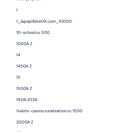
1
1_lapapillote08.com_10000
10-school.ru 500
1000A Z
14
1450A Z
15
1500A Z
19.06.2026
1xslots-casino.ruralisation.ru 1500
2000A Z