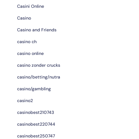
Casini Online
Casino
Casino and Friends
casino ch
casino online
casino zonder crucks
casino/betting/nutra
casino/gambling
casino2
casinobest210743
casinobest220744
casinobest250747