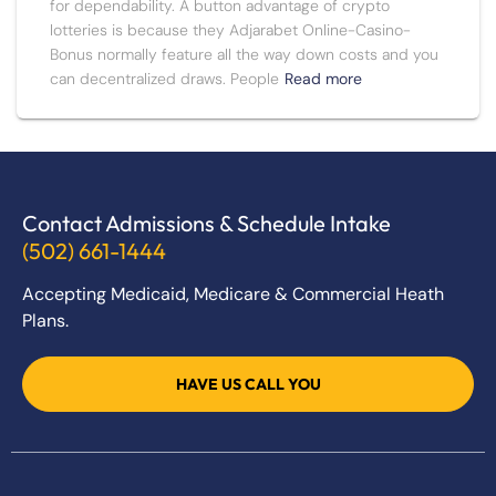
for dependability. A button advantage of crypto
lotteries is because they Adjarabet Online-Casino-
Bonus normally feature all the way down costs and you
can decentralized draws. People
Read more
Contact Admissions & Schedule Intake
(502) 661-1444
Accepting Medicaid, Medicare & Commercial Heath
Plans.
HAVE US CALL YOU