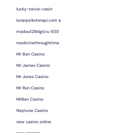
lucky-twice-casin
lunarpsikoterapi.com a
madou128klgd.ru 500
medicinethroughtime
Mr Ben Casino
Mr James Casino
Mr Jones Casino
Mr Run Casino
MrBen Casino
Neptune Casino
new casino online
new casinos