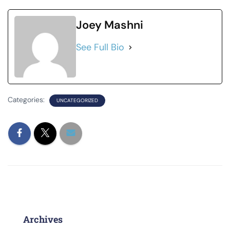
Joey Mashni
See Full Bio
Categories:
UNCATEGORIZED
Archives