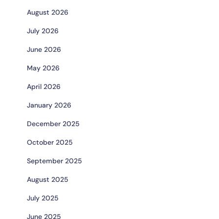
August 2026
July 2026
June 2026
May 2026
April 2026
January 2026
December 2025
October 2025
September 2025
August 2025
July 2025
June 2025