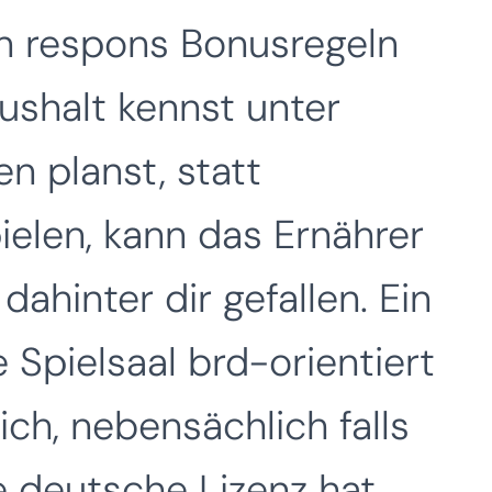
ern respons Bonusregeln
ushalt kennst unter
 planst, statt
ielen, kann das Ernährer
ahinter dir gefallen. Ein
e Spielsaal brd-orientiert
ch, nebensächlich falls
e deutsche Lizenz hat.