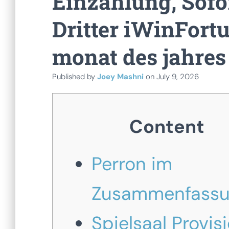
Einzahlung, Sofo
Dritter iWinFort
monat des jahres
Published by
Joey Mashni
on
July 9, 2026
Content
Perron im
Zusammenfass
Spielsaal Provis