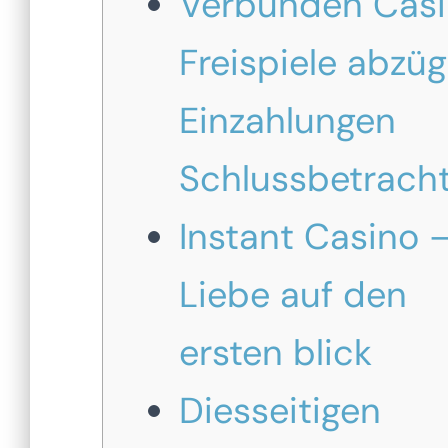
Verbunden Cas
Freispiele abzüg
Einzahlungen
Schlussbetrach
Instant Casino 
Liebe auf den
ersten blick
Diesseitigen