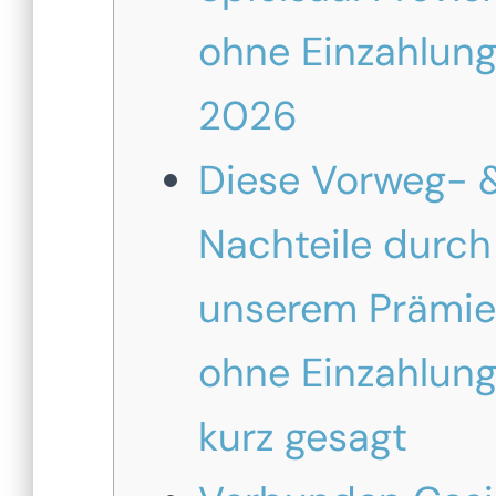
ohne Einzahlun
2026
Diese Vorweg- 
Nachteile durch
unserem Prämie
ohne Einzahlun
kurz gesagt