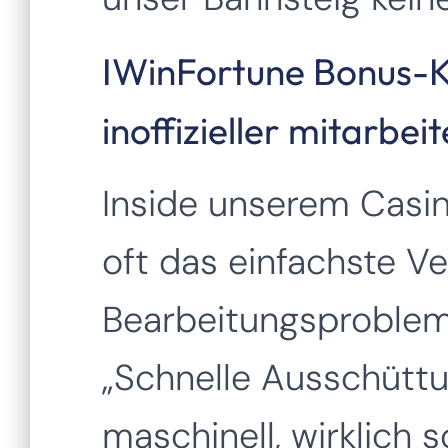
IWinFortune Bonus-K
inoffizieller mitarbei
Inside unserem Casin
oft das einfachste Ve
Bearbeitungsprobleme
„Schnelle Ausschüttu
maschinell, wirklich