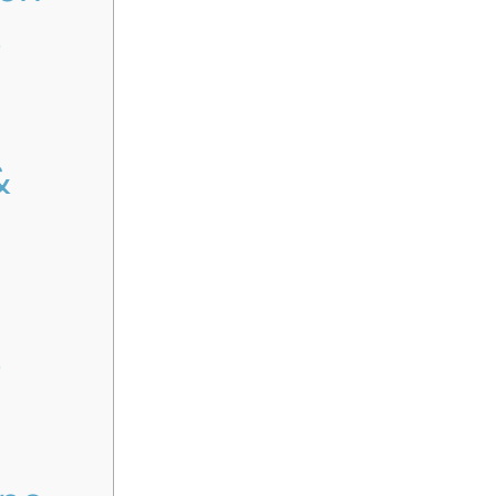
g
&
g