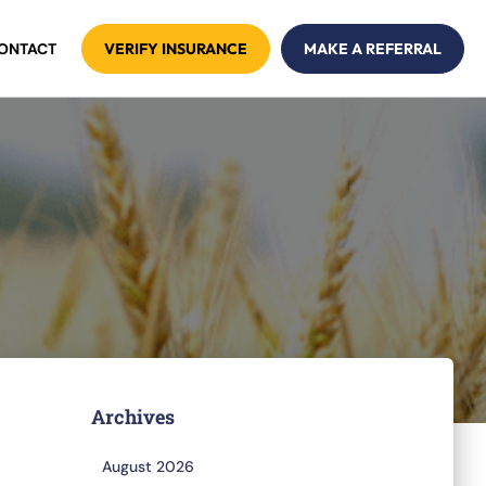
ONTACT
VERIFY INSURANCE
MAKE A REFERRAL
Archives
August 2026