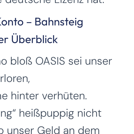
onto – Bahnsteig
ter Überblick
o bloß OASIS sei unser
rloren,
 hinter verhüten.
ng“ heißpuppig nicht
 so unser Geld an dem