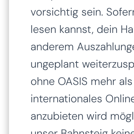
vorsichtig sein. Sof
lesen kannst, dein Ha
anderem Auszahlungen
ungeplant weiterzusp
ohne OASIS mehr als d
internationales Onlin
anzubieten wird mögli
unser Bahnsteig kein