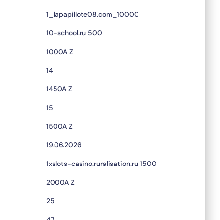
1_lapapillote08.com_10000
10-school.ru 500
1000A Z
14
1450A Z
15
1500A Z
19.06.2026
1xslots-casino.ruralisation.ru 1500
2000A Z
25
47