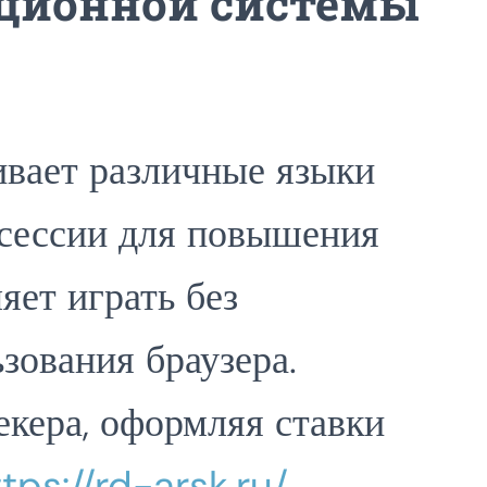
ационной системы
вает различные языки
 сессии для повышения
яет играть без
зования браузера.
кера, оформляя ставки
tps://rd-arsk.ru/