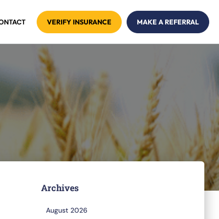
ONTACT
VERIFY INSURANCE
MAKE A REFERRAL
Archives
August 2026