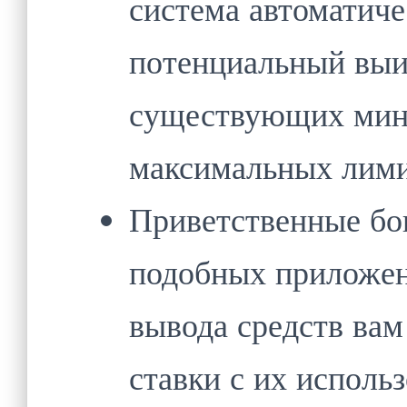
система автоматиче
потенциальный выи
существующих мин
максимальных лими
Приветственные бо
подобных приложен
вывода средств вам
ставки с их исполь