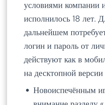
условиями компании и
исполнилось 18 лет. Д
дальнейшем потребуе
логин и пароль от ли
действуют как в моби
на десктопной версии 
Новоиспечённым иг
внимание разделу 