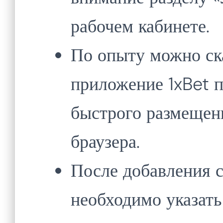
рабочем кабинете.
По опыту можно ска
приложение 1xBet п
быстрого размещени
браузера.
После добавления 
необходимо указать