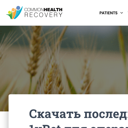
PATIENTS
Скачать после