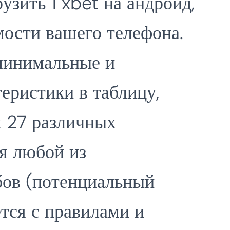
узить 1 xbet на андроид,
мости вашего телефона.
 минимальные и
еристики в таблицу,
х 27 различных
я любой из
бов (потенциальный
ется с правилами и