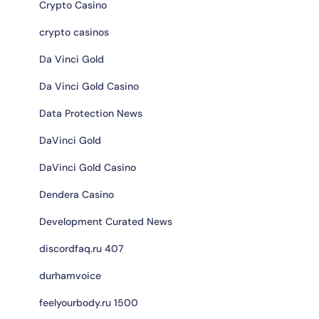
Crypto Casino
crypto casinos
Da Vinci Gold
Da Vinci Gold Casino
Data Protection News
DaVinci Gold
DaVinci Gold Casino
Dendera Casino
Development Curated News
discordfaq.ru 407
durhamvoice
feelyourbody.ru 1500