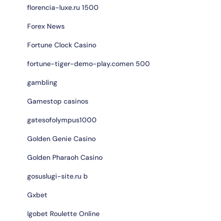
florencia-luxe.ru 1500
Forex News
Fortune Clock Casino
fortune-tiger-demo-play.comen 500
gambling
Gamestop casinos
gatesofolympus1000
Golden Genie Casino
Golden Pharaoh Casino
gosuslugi-site.ru b
Gxbet
Igobet Roulette Online