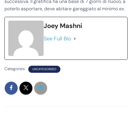
successiva. Il gratifica ha una base di 7 giorni di nuovo, a
poterlo asportare, deve abitare gareggiato al minimo ex.
Joey Mashni
See Full Bio
Categories:
UNCATEGORIZED