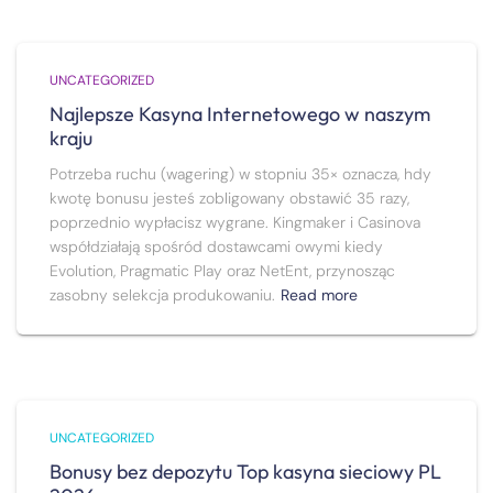
UNCATEGORIZED
Najlepsze Kasyna Internetowego w naszym
kraju
Potrzeba ruchu (wagering) w stopniu 35× oznacza, hdy
kwotę bonusu jesteś zobligowany obstawić 35 razy,
poprzednio wypłacisz wygrane. Kingmaker i Casinova
współdziałają spośród dostawcami owymi kiedy
Evolution, Pragmatic Play oraz NetEnt, przynosząc
zasobny selekcja produkowaniu.
Read more
UNCATEGORIZED
Bonusy bez depozytu Top kasyna sieciowy PL