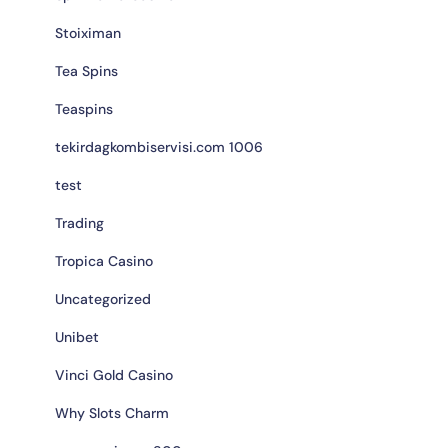
Stoiximan
Tea Spins
Teaspins
tekirdagkombiservisi.com 1006
test
Trading
Tropica Casino
Uncategorized
Unibet
Vinci Gold Casino
Why Slots Charm