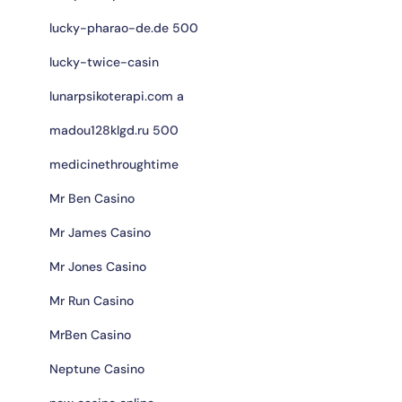
lucky-pharao-de.de 500
lucky-twice-casin
lunarpsikoterapi.com a
madou128klgd.ru 500
medicinethroughtime
Mr Ben Casino
Mr James Casino
Mr Jones Casino
Mr Run Casino
MrBen Casino
Neptune Casino