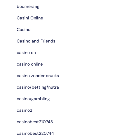
boomerang
Casini Online
Casino
Casino and Friends
casino ch
casino online
casino zonder crucks
casino/betting/nutra
casino/gambling
casino2
casinobest210743
casinobest220744