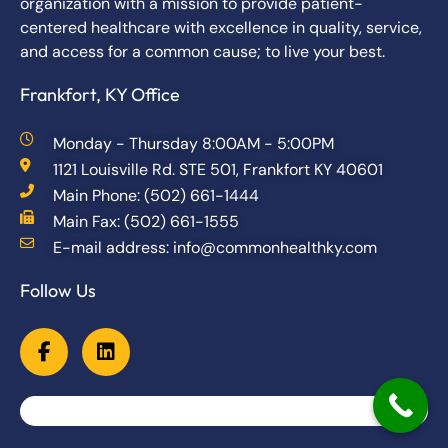
organization with a mission to provide patient-
centered healthcare with excellence in quality, service,
and access for a common cause; to live your best.
Frankfort, KY Office
Monday - Thursday 8:00AM - 5:00PM
1121 Louisville Rd. STE 501, Frankfort KY 40601
Main Phone: (502) 661-1444
Main Fax: (502) 661-1555
E-mail address: info@commonhealthky.com
Follow Us