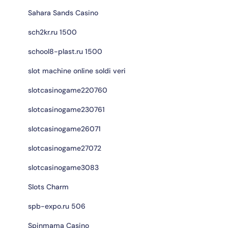
Sahara Sands Casino
sch2kr.ru 1500
school8-plast.ru 1500
slot machine online soldi veri
slotcasinogame220760
slotcasinogame230761
slotcasinogame26071
slotcasinogame27072
slotcasinogame3083
Slots Charm
spb-expo.ru 506
Spinmama Casino