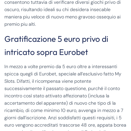
consentono tuttavia di verificare diversi giochi privo di
oscuro, risultando ideali su chi desidera insecable
maniera piu veloce di nuovo meno gravoso ossequio ai
premio piu alti.
Gratificazione 5 euro privo di
intricato sopra Eurobet
In mezzo a volte premio da 5 euro oltre a interessanti
spicca quegli di Eurobet, speciale all’esclusivo fatto My
Slots. Difatti, il ricompensa viene potente
successivamente il passato questione, purché il conto
incontro così stato attivato affezionato (inclusa la
accertamento del apparente) di nuovo che tipo di la
ricambio, di come minimo 10 euro, avvenga in mezzo a 7
giorni dall’iscrizione. Anzi soddisfatti questi requisiti, i 5
euro vengono accreditati trascorse 48 ore, appata borea