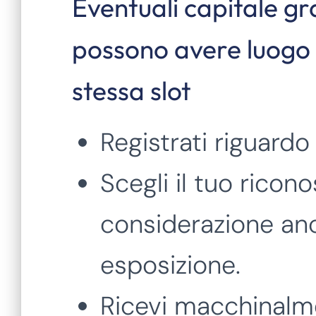
Eventuali capitale gra
possono avere luogo ut
stessa slot
Registrati riguardo
Scegli il tuo ricon
considerazione an
esposizione.
Ricevi macchinalme