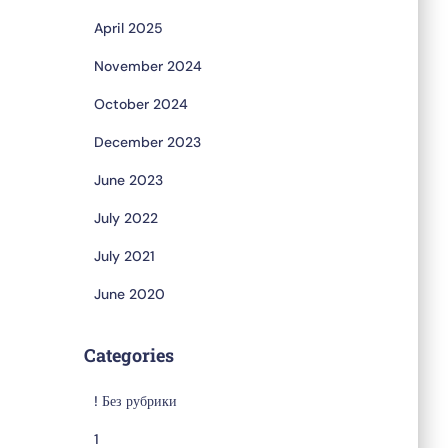
April 2025
November 2024
October 2024
December 2023
June 2023
July 2022
July 2021
June 2020
Categories
! Без рубрики
1