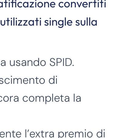
tificazione convertiti
ilizzati single sulla
 a usando SPID.
oscimento di
cora completa la
nte l’extra premio di