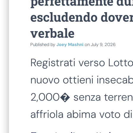
perfettamente du
escludendo dover 
verbale
Published by
Joey Mashni
on
July 9, 2026
Registrati verso Lot
nuovo ottieni inseca
2,000� senza terre
affriola abima voto d