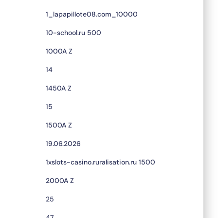
1_lapapillote08.com_10000
10-school.ru 500
1000A Z
14
1450A Z
15
1500A Z
19.06.2026
1xslots-casino.ruralisation.ru 1500
2000A Z
25
47