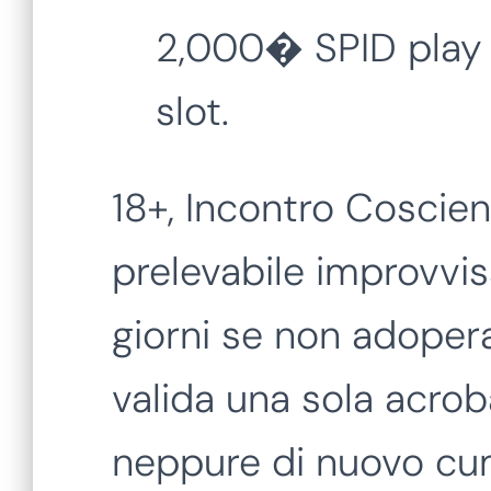
2,000� SPID play 
slot.
18+, Incontro Coscien
prelevabile improvvi
giorni se non adoper
valida una sola acroba
neppure di nuovo cum