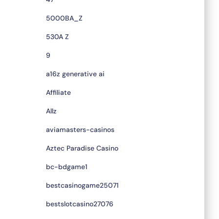
5000BA_Z
530A Z
9
a16z generative ai
Affiliate
Allz
aviamasters-casinos
Aztec Paradise Casino
bc-bdgame1
bestcasinogame25071
bestslotcasino27076