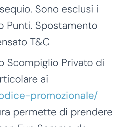
sequio. Sono esclusi i
io Punti. Spostamento
densato T&C
o Scompiglio Privato di
ticolare ai
/codice-promozionale/
ttura permette di prendere