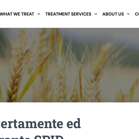
WHAT WE TREAT
TREATMENT SERVICES
ABOUT US
C
certamente ed