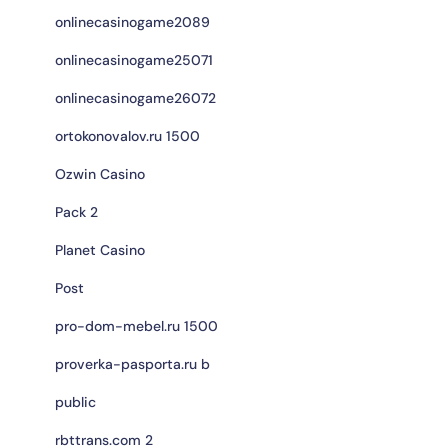
onlinecasinogame2089
onlinecasinogame25071
onlinecasinogame26072
ortokonovalov.ru 1500
Ozwin Casino
Pack 2
Planet Casino
Post
pro-dom-mebel.ru 1500
proverka-pasporta.ru b
public
rbttrans.com 2