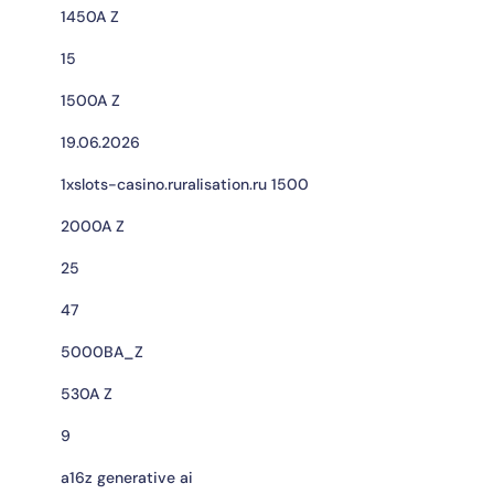
1450A Z
15
1500A Z
19.06.2026
1xslots-casino.ruralisation.ru 1500
2000A Z
25
47
5000BA_Z
530A Z
9
a16z generative ai