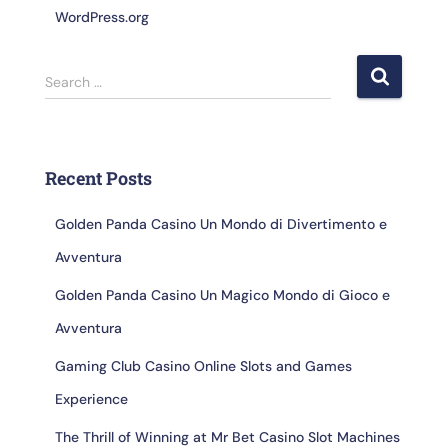
WordPress.org
Search …
Recent Posts
Golden Panda Casino Un Mondo di Divertimento e
Avventura
Golden Panda Casino Un Magico Mondo di Gioco e
Avventura
Gaming Club Casino Online Slots and Games
Experience
The Thrill of Winning at Mr Bet Casino Slot Machines