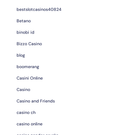
bestslotcasinos40824
Betano
binobi id
Bizzo Casino
blog
boomerang
Casini Online
Casino
Casino and Friends
casino ch
casino online