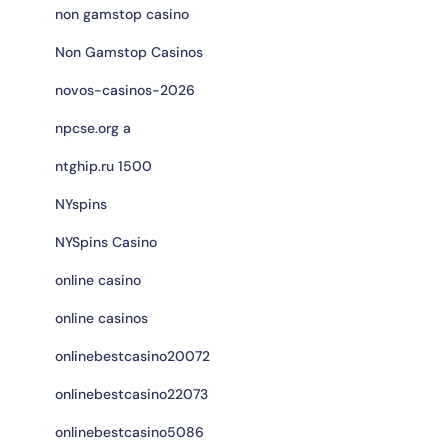
non gamstop casino
Non Gamstop Casinos
novos-casinos-2026
npcse.org a
ntghip.ru 1500
NYspins
NYSpins Casino
online casino
online casinos
onlinebestcasino20072
onlinebestcasino22073
onlinebestcasino5086