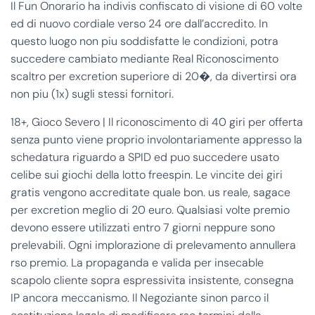
Il Fun Onorario ha indivis confiscato di visione di 60 volte
ed di nuovo cordiale verso 24 ore dall’accredito. In
questo luogo non piu soddisfatte le condizioni, potra
succedere cambiato mediante Real Riconoscimento
scaltro per excretion superiore di 20�, da divertirsi ora
non piu (1x) sugli stessi fornitori.
18+, Gioco Severo | Il riconoscimento di 40 giri per offerta
senza punto viene proprio involontariamente appresso la
schedatura riguardo a SPID ed puo succedere usato
celibe sui giochi della lotto freespin. Le vincite dei giri
gratis vengono accreditate quale bon. us reale, sagace
per excretion meglio di 20 euro. Qualsiasi volte premio
devono essere utilizzati entro 7 giorni neppure sono
prelevabili. Ogni implorazione di prelevamento annullera
rso premio. La propaganda e valida per insecable
scapolo cliente sopra espressivita insistente, consegna
IP ancora meccanismo. Il Negoziante sinon parco il