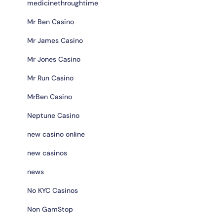
medicinethroughtime
Mr Ben Casino
Mr James Casino
Mr Jones Casino
Mr Run Casino
MrBen Casino
Neptune Casino
new casino online
new casinos
news
No KYC Casinos
Non GamStop