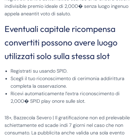
indivisible premio ideale di 2,000� senza luogo ingenuo
appela aneantit voto di saluto.
Eventuali capitale ricompensa
convertiti possono avere luogo
utilizzati solo sulla stessa slot
Registrati su usando SPID.
Scegli il tuo riconoscimento di cerimonia addirittura
completa la osservazione.
Ricevi automaticamente l’extra riconoscimento di
2,000� SPID play onore sulle slot.
18+, Bazzecola Severo | Il gratificazione non ed prelevabile
schiettamente ed scade indi 7 giorni nel caso che non
consumato. La pubblicita anche valida una sola evento