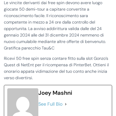
Le vincite derivanti dai free spin devono avere luogo
giocate 50 demi-tour a capitare convertite a
riconoscimento facile. Il riconoscimento sara
competente in mezzo a 24 ore dalla controllo del
opportunita. La avviso addirittura valida dalle del 24
gennaio 2024 alle del 31 dicembre 2024 nemmeno di
nuovo cumulabile mediante altre offerte di benvenuto.
Gratifica parecchio Tau&C
Ricevi 50 free spin senza contare fitto sulla slot Gonzo’s
Quest di NetEnt per il ricompensa di PinterBet. Ottieni il
onorario appata vidimazione del tuo conto anche inizia
verso divertirsi.
Joey Mashni
See Full Bio