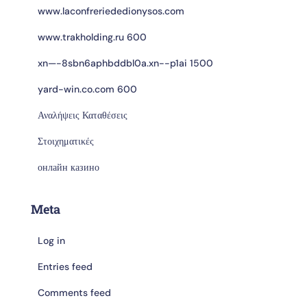
www.laconfreriededionysos.com
www.trakholding.ru 600
xn—-8sbn6aphbddbl0a.xn--p1ai 1500
yard-win.co.com 600
Αναλήψεις Καταθέσεις
Στοιχηματικές
онлайн казино
Meta
Log in
Entries feed
Comments feed