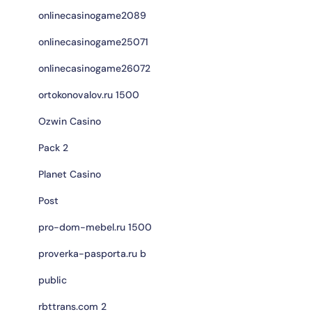
onlinecasinogame2089
onlinecasinogame25071
onlinecasinogame26072
ortokonovalov.ru 1500
Ozwin Casino
Pack 2
Planet Casino
Post
pro-dom-mebel.ru 1500
proverka-pasporta.ru b
public
rbttrans.com 2