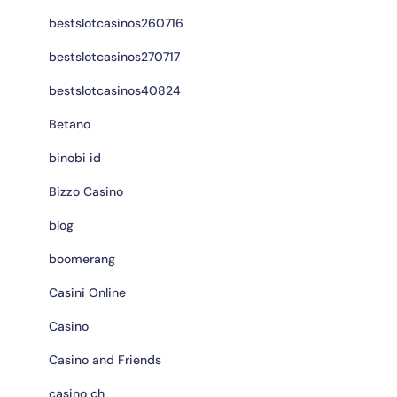
bestslotcasinos260716
bestslotcasinos270717
bestslotcasinos40824
Betano
binobi id
Bizzo Casino
blog
boomerang
Casini Online
Casino
Casino and Friends
casino ch