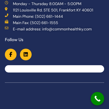
Monday - Thursday 8:00AM - 5:00PM
1121 Louisville Rd. STE 501, Frankfort KY 40601
Main Phone: (502) 661-1444
Main Fax: (502) 661-1555
E-mail address: info@commonhealthky.com
Follow Us