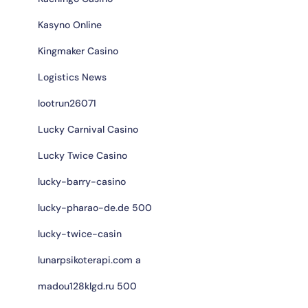
Kasyno Online
Kingmaker Casino
Logistics News
lootrun26071
Lucky Carnival Casino
Lucky Twice Casino
lucky-barry-casino
lucky-pharao-de.de 500
lucky-twice-casin
lunarpsikoterapi.com a
madou128klgd.ru 500