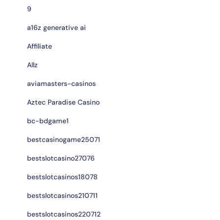
9
a16z generative ai
Affiliate
Allz
aviamasters-casinos
Aztec Paradise Casino
bc-bdgame1
bestcasinogame25071
bestslotcasino27076
bestslotcasinos18078
bestslotcasinos210711
bestslotcasinos220712