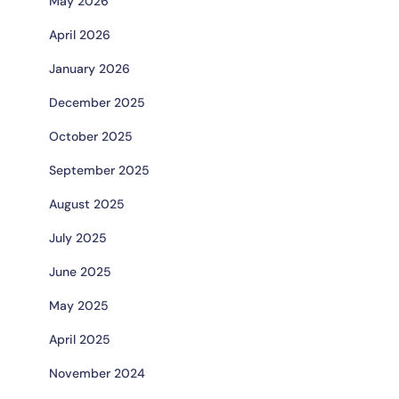
May 2026
April 2026
January 2026
December 2025
October 2025
September 2025
August 2025
July 2025
June 2025
May 2025
April 2025
November 2024