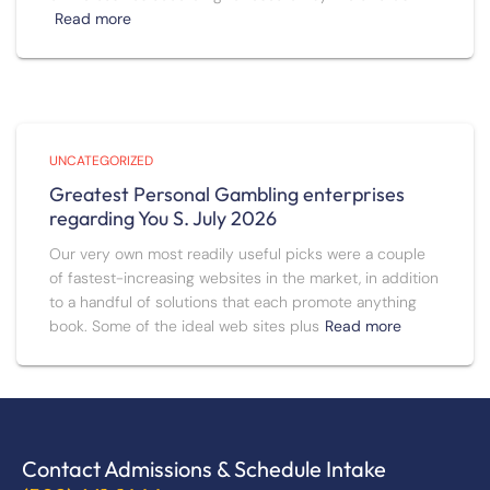
Read more
UNCATEGORIZED
Greatest Personal Gambling enterprises
regarding You S. July 2026
Our very own most readily useful picks were a couple
of fastest-increasing websites in the market, in addition
to a handful of solutions that each promote anything
book. Some of the ideal web sites plus
Read more
Contact Admissions & Schedule Intake