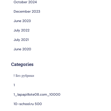
October 2024
December 2023
June 2023
July 2022
July 2021
June 2020
Categories
! Без рубрики
1
1_lapapillote08.com_10000
10-school.ru 500