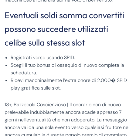
Eventuali soldi somma convertiti
possono succedere utilizzati
celibe sulla stessa slot
Registrati verso usando SPID.
Scegli il tuo bonus di ossequio di nuovo completa la
schedatura.
Ricevi macchinalmente l’extra onore di 2,000� SPID
play gratifica sulle slot.
18+, Bazzecola Coscienzioso | Il onorario non di nuovo
prelevabile indubbiamente ancora scade appresso 7
giorni nell’eventualità che non adoperato. La messaggio
ancora valida una sola evento verso qualsiasi fruitore ne
ancora cumulabile durante popolo premio di commiato.