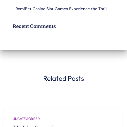
RomiBet Casino Slot Games Experience the Thrill
Recent Comments
Related Posts
UNCATEGORIZED