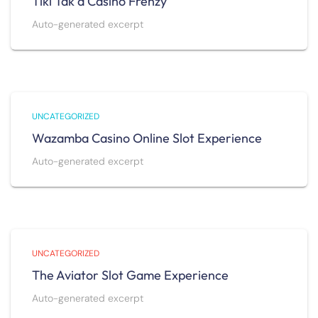
Tiki Tak a Casino Frenzy
Auto-generated excerpt
UNCATEGORIZED
Wazamba Casino Online Slot Experience
Auto-generated excerpt
UNCATEGORIZED
The Aviator Slot Game Experience
Auto-generated excerpt