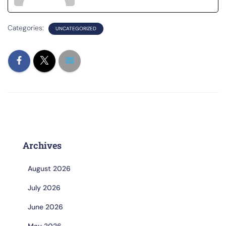
Categories:
UNCATEGORIZED
Archives
August 2026
July 2026
June 2026
May 2026