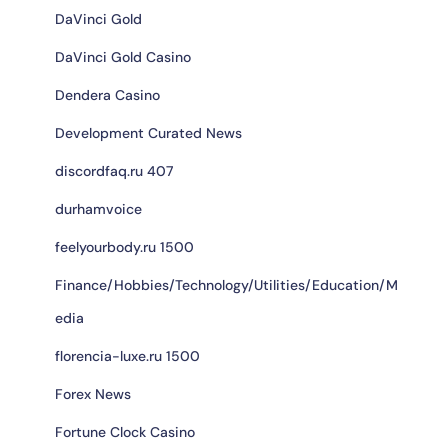
DaVinci Gold
DaVinci Gold Casino
Dendera Casino
Development Curated News
discordfaq.ru 407
durhamvoice
feelyourbody.ru 1500
Finance/Hobbies/Technology/Utilities/Education/M
edia
florencia-luxe.ru 1500
Forex News
Fortune Clock Casino