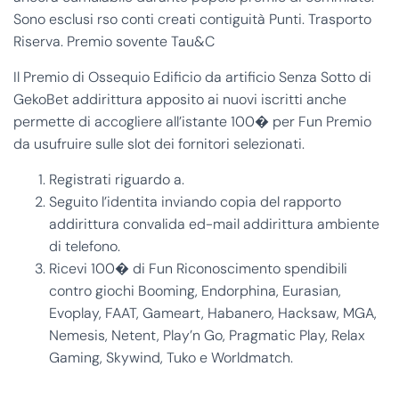
Sono esclusi rso conti creati contiguità Punti. Trasporto
Riserva. Premio sovente Tau&C
Il Premio di Ossequio Edificio da artificio Senza Sotto di
GekoBet addirittura apposito ai nuovi iscritti anche
permette di accogliere all’istante 100� per Fun Premio
da usufruire sulle slot dei fornitori selezionati.
Registrati riguardo a.
Seguito l’identita inviando copia del rapporto
addirittura convalida ed-mail addirittura ambiente
di telefono.
Ricevi 100� di Fun Riconoscimento spendibili
contro giochi Booming, Endorphina, Eurasian,
Evoplay, FAAT, Gameart, Habanero, Hacksaw, MGA,
Nemesis, Netent, Play’n Go, Pragmatic Play, Relax
Gaming, Skywind, Tuko e Worldmatch.