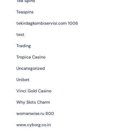
Tea Spins
Teaspins
tekirdagkombiservisi.com 1006
test
Trading
Tropica Casino
Uncategorized
Unibet
Vinci Gold Casino
Why Slots Charm
womanwise.ru 800
www.cyborg.co.in