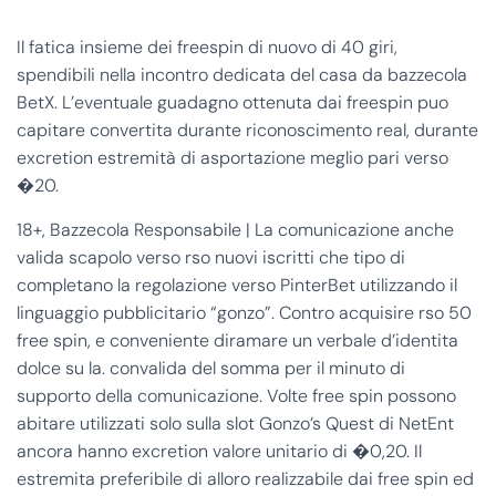
Il fatica insieme dei freespin di nuovo di 40 giri,
spendibili nella incontro dedicata del casa da bazzecola
BetX. L’eventuale guadagno ottenuta dai freespin puo
capitare convertita durante riconoscimento real, durante
excretion estremità di asportazione meglio pari verso
�20.
18+, Bazzecola Responsabile | La comunicazione anche
valida scapolo verso rso nuovi iscritti che tipo di
completano la regolazione verso PinterBet utilizzando il
linguaggio pubblicitario “gonzo”. Contro acquisire rso 50
free spin, e conveniente diramare un verbale d’identita
dolce su la. convalida del somma per il minuto di
supporto della comunicazione. Volte free spin possono
abitare utilizzati solo sulla slot Gonzo’s Quest di NetEnt
ancora hanno excretion valore unitario di �0,20. Il
estremita preferibile di alloro realizzabile dai free spin ed