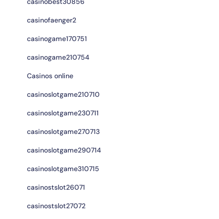
casinobest30856
casinofaenger2
casinogame170751
casinogame210754
Casinos online
casinoslotgame210710
casinoslotgame230711
casinoslotgame270713
casinoslotgame290714
casinoslotgame310715
casinostslot26071
casinostslot27072