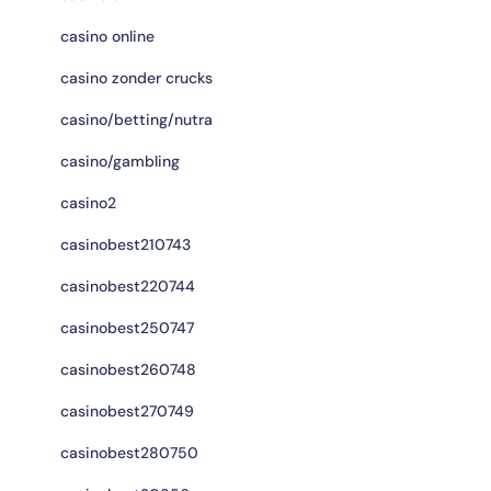
casino online
casino zonder crucks
casino/betting/nutra
casino/gambling
casino2
casinobest210743
casinobest220744
casinobest250747
casinobest260748
casinobest270749
casinobest280750