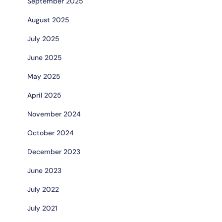
September 2025
August 2025
July 2025
June 2025
May 2025
April 2025
November 2024
October 2024
December 2023
June 2023
July 2022
July 2021