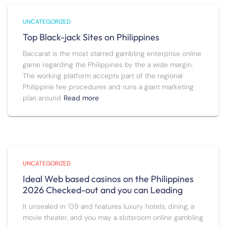
UNCATEGORIZED
Top Black-jack Sites on Philippines
Baccarat is the most starred gambling enterprise online
game regarding the Philippines by the a wide margin.
The working platform accepts part of the regional
Philippine fee procedures and runs a giant marketing
plan around
Read more
UNCATEGORIZED
Ideal Web based casinos on the Philippines
2026 Checked-out and you can Leading
It unsealed in ’09 and features luxury hotels, dining, a
movie theater, and you may a slotsroom online gambling