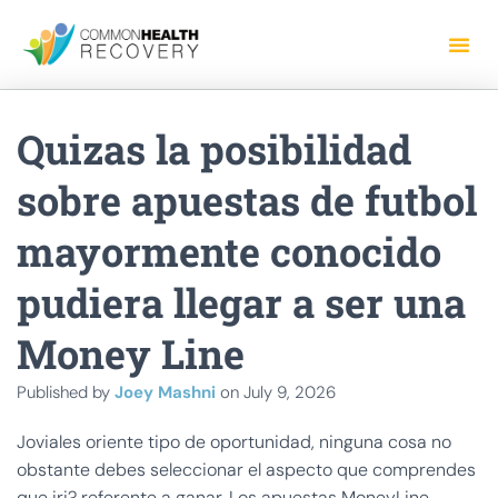
Quizas la posibilidad
sobre apuestas de futbol
mayormente conocido
pudiera llegar a ser una
Money Line
Published by
Joey Mashni
on
July 9, 2026
Joviales oriente tipo de oportunidad, ninguna cosa no
obstante debes seleccionar el aspecto que comprendes
que iri? referente a ganar. Los apuestas MoneyLine