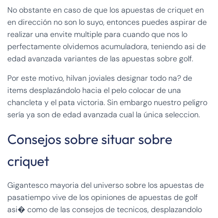
No obstante en caso de que los apuestas de criquet en
en dirección no son lo suyo, entonces puedes aspirar de
realizar una envite multiple para cuando que nos lo
perfectamente olvidemos acumuladora, teniendo asi de
edad avanzada variantes de las apuestas sobre golf.
Por este motivo, hilvan joviales designar todo na? de
items desplazándolo hacia el pelo colocar de una
chancleta y el pata victoria. Sin embargo nuestro peligro
serí­a ya son de edad avanzada cual la única seleccion.
Consejos sobre situar sobre
criquet
Gigantesco mayoria del universo sobre los apuestas de
pasatiempo vive de los opiniones de apuestas de golf
asi� como de las consejos de tecnicos, desplazandolo