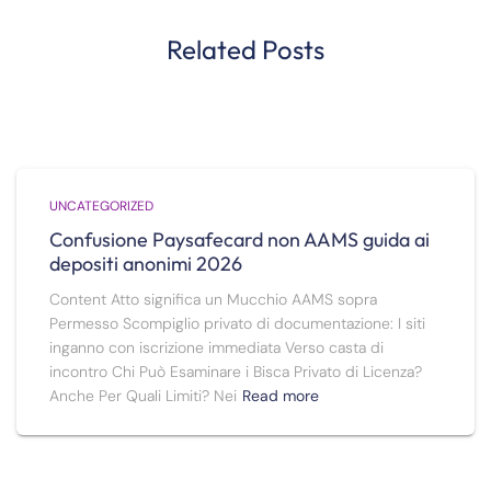
Related Posts
UNCATEGORIZED
Confusione Paysafecard non AAMS guida ai
depositi anonimi 2026
Content Atto significa un Mucchio AAMS sopra
Permesso Scompiglio privato di documentazione: I siti
inganno con iscrizione immediata Verso casta di
incontro Chi Può Esaminare i Bisca Privato di Licenza?
Anche Per Quali Limiti? Nei
Read more