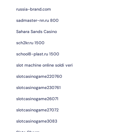
russia-brand.com
sadmaster-nn.ru 800
Sahara Sands Casino
sch2kr.ru 1500
school8-plast.ru 1500
slot machine online soldi veri
slotcasinogame220760
slotcasinogame230761
slotcasinogame26071
slotcasinogame27072
slotcasinogame3083