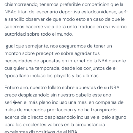
chismorreando, tenemos preferible competicion que la
NBAo titan del escenario deportiva estadounidense, serí­
a sencillo observar de que modo esto en caso de que le
sabemos hacerse vieja de la unto traduce en es invierno
autoridad sobre todo el mundo.
Igual que semejante, nos aseguramos de tener un
monton sobre preceptivo sobre agradar tus
necesidades de apuestas en internet de la NBA durante
cualquier una temporada, desde los conjuntos de el
época llano incluso los playoffs y las ultimas.
Entero ano, nuestro folleto sobre apuestas de su NBA
crece desplazandolo sin nuestro cabello este ano
seri�en el más pleno incluso una mes, en compañía de
miles de mercados pre-faccion y no ha transpirado
acerca de directo desplazandolo inclusive el pelo alguno
para los excelentes valores en la circunstancia
excelentes dispositivos de el NBA.