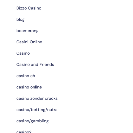
Bizzo Casino
blog
boomerang
Casini Online
Casino
Casino and Friends
casino ch
casino online
casino zonder crucks
casino/betting/nutra
casino/gambling
casino2