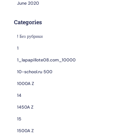
June 2020
Categories
! Без рубрики
1
1_lapapillote08.com_10000
10-school.ru 500
1000A Z
14
1450A Z
15
1500A Z