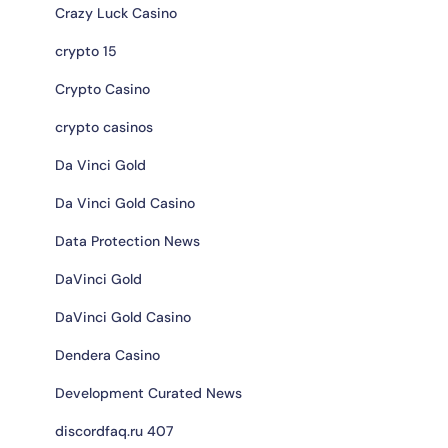
Crazy Luck Casino
crypto 15
Crypto Casino
crypto casinos
Da Vinci Gold
Da Vinci Gold Casino
Data Protection News
DaVinci Gold
DaVinci Gold Casino
Dendera Casino
Development Curated News
discordfaq.ru 407