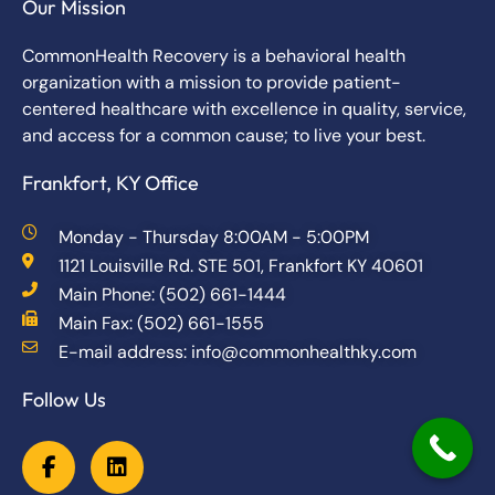
Our Mission
CommonHealth Recovery is a behavioral health
organization with a mission to provide patient-
centered healthcare with excellence in quality, service,
and access for a common cause; to live your best.
Frankfort, KY Office
Monday - Thursday 8:00AM - 5:00PM
1121 Louisville Rd. STE 501, Frankfort KY 40601
Main Phone: (502) 661-1444
Main Fax: (502) 661-1555
E-mail address: info@commonhealthky.com
Follow Us