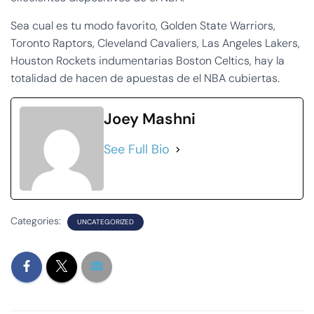
Sea cual es tu modo favorito, Golden State Warriors,
Toronto Raptors, Cleveland Cavaliers, Las Angeles Lakers,
Houston Rockets indumentarias Boston Celtics, hay la
totalidad de hacen de apuestas de el NBA cubiertas.
Joey Mashni
See Full Bio
Categories:
UNCATEGORIZED