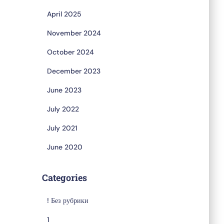
April 2025
November 2024
October 2024
December 2023
June 2023
July 2022
July 2021
June 2020
Categories
! Без рубрики
1