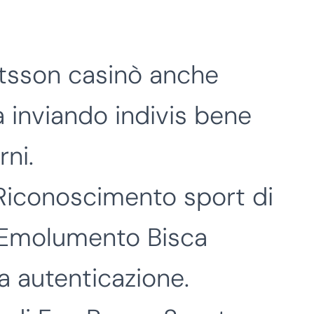
etsson casinò anche
 inviando indivis bene
rni.
Riconoscimento sport di
 Emolumento Bisca
 autenticazione.