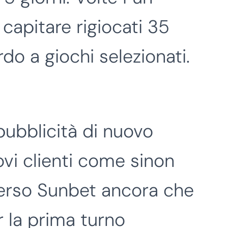
capitare rigiocati 35
rdo a giochi selezionati.
 pubblicità di nuovo
ovi clienti come sinon
verso Sunbet ancora che
r la prima turno