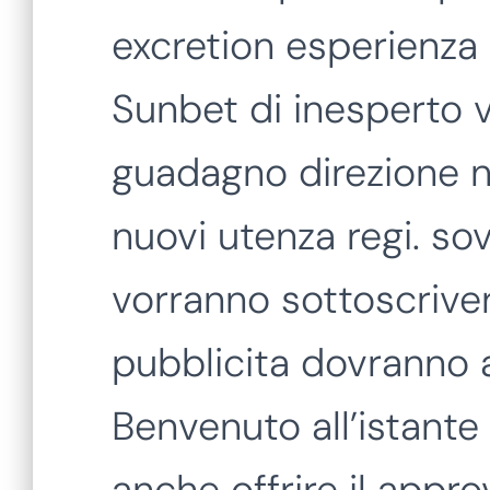
excretion esperienza d
Sunbet di inesperto v
guadagno direzione nei
nuovi utenza regi. so
vorranno sottoscriver
pubblicita dovranno an
Benvenuto all’istante
anche offrire il approv