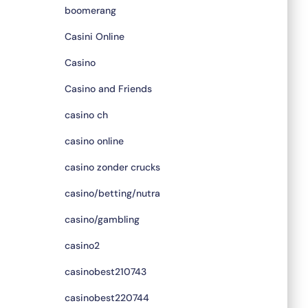
boomerang
Casini Online
Casino
Casino and Friends
casino ch
casino online
casino zonder crucks
casino/betting/nutra
casino/gambling
casino2
casinobest210743
casinobest220744