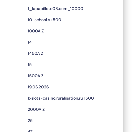
1_lapapillote08.com_10000
10-school.ru 500
1000A Z
14
1450A Z
15
1500A Z
19.06.2026
1xslots-casino.ruralisation.ru 1500
2000A Z
25
47