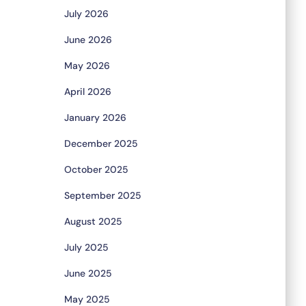
July 2026
June 2026
May 2026
April 2026
January 2026
December 2025
October 2025
September 2025
August 2025
July 2025
June 2025
May 2025