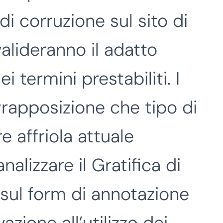
i corruzione sul sito di
alideranno il adatto
 termini prestabiliti. I
vrapposizione che tipo di
e affriola attuale
alizzare il Gratifica di
 sul form di annotazione
azione all’utilizzo dei