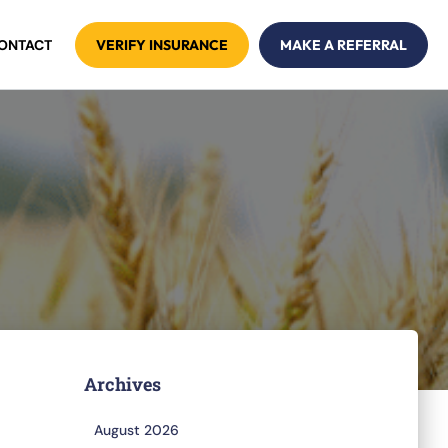
ONTACT
VERIFY INSURANCE
MAKE A REFERRAL
Archives
August 2026