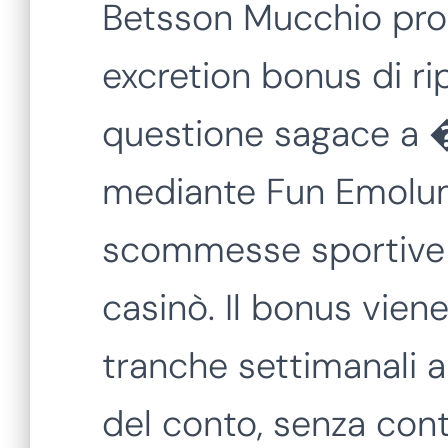
Betsson Mucchio propo
excretion bonus di ri
questione sagace a �
mediante Fun Emolum
scommesse sportive 
casinò. Il bonus vien
tranche settimanali a
del conto, senza cont