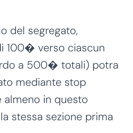
o del segregato,
di 100� verso ciascun
rdo a 500� totali) potra
ato mediante stop
re almeno in questo
la stessa sezione prima