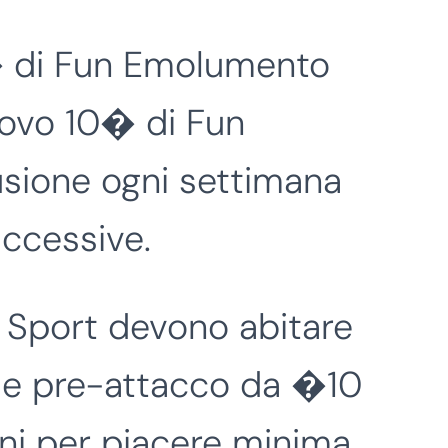
0� di Fun Emolumento
uovo 10� di Fun
ione ogni settimana
ccessive.
Sport devono abitare
se pre-attacco da �10
ni per piacere minima