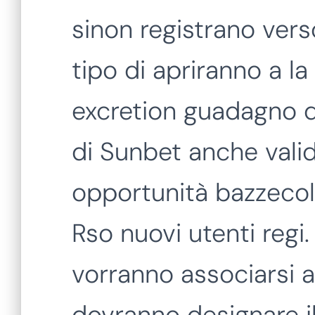
sinon registrano vers
tipo di apriranno a la
excretion guadagno di
di Sunbet anche vali
opportunità bazzecola 
Rso nuovi utenti regi
vorranno associarsi a
dovranno designare i