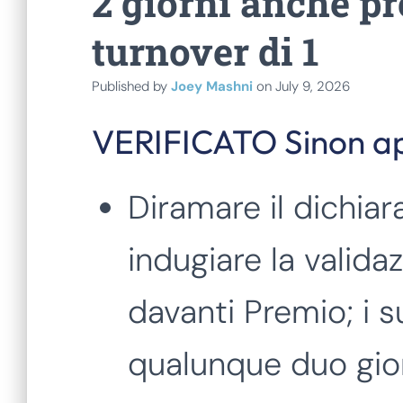
2 giorni anche p
turnover di 1
Published by
Joey Mashni
on
July 9, 2026
VERIFICATO Sinon a
Diramare il dichiar
indugiare la valida
davanti Premio; i s
qualunque duo gio