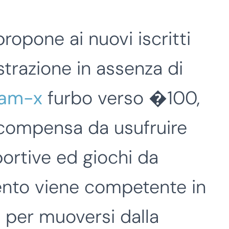
opone ai nuovi iscritti
strazione in assenza di
Gam-x
furbo verso �100,
icompensa da usufruire
rtive ed giochi da
mento viene competente in
 per muoversi dalla