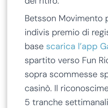
del ritiro.
Betsson Movimento pr
indivis premio di regi
base
scarica l’app 
spartito verso Fun R
sopra scommesse spo
casinò. Il riconosci
5 tranche settimanali