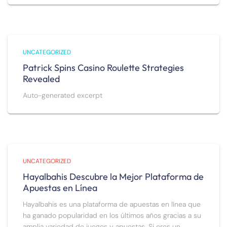
UNCATEGORIZED
Patrick Spins Casino Roulette Strategies
Revealed
Auto-generated excerpt
UNCATEGORIZED
Hayalbahis Descubre la Mejor Plataforma de
Apuestas en Línea
Hayalbahis es una plataforma de apuestas en línea que
ha ganado popularidad en los últimos años gracias a su
amplia variedad de juegos y apuestas. Si eres un