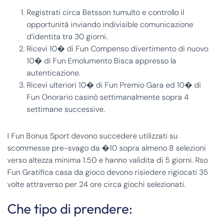
Registrati circa Betsson tumulto e controllo il
opportunità inviando indivisible comunicazione
d’identita tra 30 giorni.
Ricevi 10� di Fun Compenso divertimento di nuovo
10� di Fun Emolumento Bisca appresso la
autenticazione.
Ricevi ulteriori 10� di Fun Premio Gara ed 10� di
Fun Onorario casinò settimanalmente sopra 4
settimane successive.
I Fun Bonus Sport devono succedere utilizzati su
scommesse pre-svago da �10 sopra almeno 8 selezioni
verso altezza minima 1.50 e hanno validita di 5 giorni. Rso
Fun Gratifica casa da gioco devono risiedere rigiocati 35
volte attraverso per 24 ore circa giochi selezionati.
Che tipo di prendere: