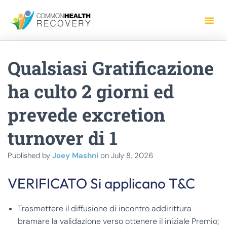
Qualsiasi Gratificazione
ha culto 2 giorni ed
prevede excretion
turnover di 1
Published by
Joey Mashni
on
July 8, 2026
VERIFICATO Si applicano T&C
Trasmettere il diffusione di incontro addirittura
bramare la validazione verso ottenere il iniziale Premio;