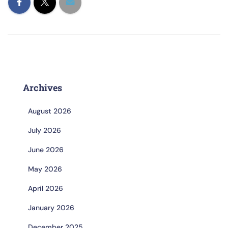
Archives
August 2026
July 2026
June 2026
May 2026
April 2026
January 2026
December 2025