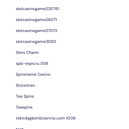
slotcasinogame230761
slotcasinogame26071
slotcasinogame27072
slotcasinogame3083
Slots Charm
spb-expo.ru 506
Spinmama Casino
Stoiximan
Tea Spins
Teaspins
tekirdagkombiservisi.com 1006
test