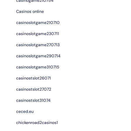
casinogame210754
Casinos online
casinoslotgame210710
casinoslotgame230711
casinoslotgame270713
casinoslotgame290714
casinoslotgame310715
casinostslot26071
casinostslot27072
casinostslot31074
ceced.eu
chickenroad2casinos1