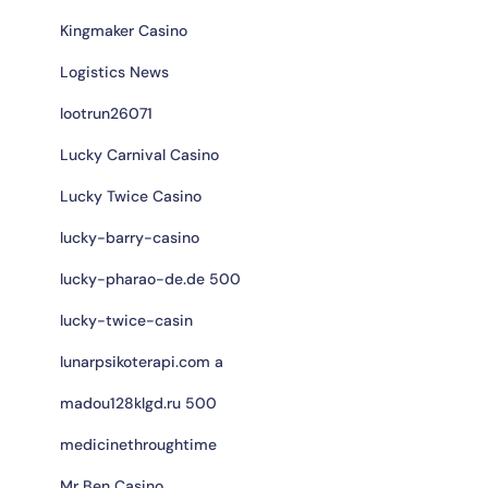
Kingmaker Casino
Logistics News
lootrun26071
Lucky Carnival Casino
Lucky Twice Casino
lucky-barry-casino
lucky-pharao-de.de 500
lucky-twice-casin
lunarpsikoterapi.com a
madou128klgd.ru 500
medicinethroughtime
Mr Ben Casino