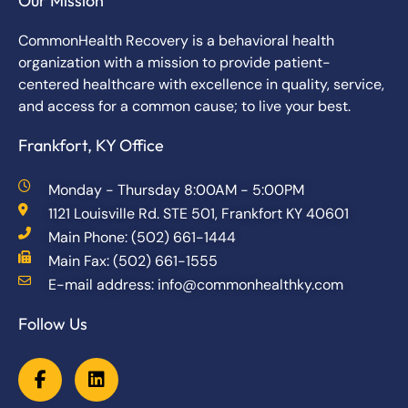
Our Mission
CommonHealth Recovery is a behavioral health
organization with a mission to provide patient-
centered healthcare with excellence in quality, service,
and access for a common cause; to live your best.
Frankfort, KY Office
Monday - Thursday 8:00AM - 5:00PM
1121 Louisville Rd. STE 501, Frankfort KY 40601
Main Phone: (502) 661-1444
Main Fax: (502) 661-1555
E-mail address: info@commonhealthky.com
Follow Us