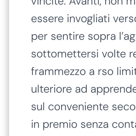
vincite. Avanti, non 
essere invogliati ver
per sentire sopra l’ag
sottomettersi volte re
frammezzo a rso limiti
ulteriore ad apprende
sul conveniente seco
in premio senza conta