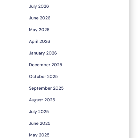
July 2026
June 2026
May 2026
April 2026
January 2026
December 2025
October 2025
September 2025
August 2025
July 2025
June 2025
May 2025