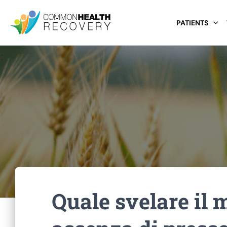
PATIENTS
Quale svelare il 