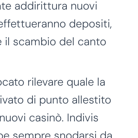
e addirittura nuovi
 effettueranno depositi,
 il scambio del canto
cato rilevare quale la
vato di punto allestito
nuovi casinò. Indivis
be sempre snodarsi da