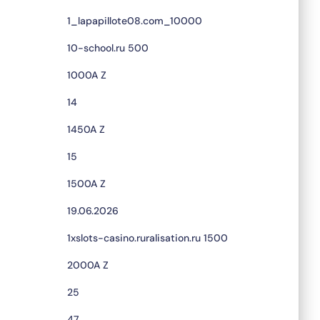
1_lapapillote08.com_10000
10-school.ru 500
1000A Z
14
1450A Z
15
1500A Z
19.06.2026
1xslots-casino.ruralisation.ru 1500
2000A Z
25
47