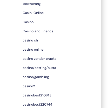
boomerang
Casini Online
Casino
Casino and Friends
casino ch
casino online
casino zonder crucks
casino/betting/nutra
casino/gambling
casino2
casinobest210743
casinobest220744