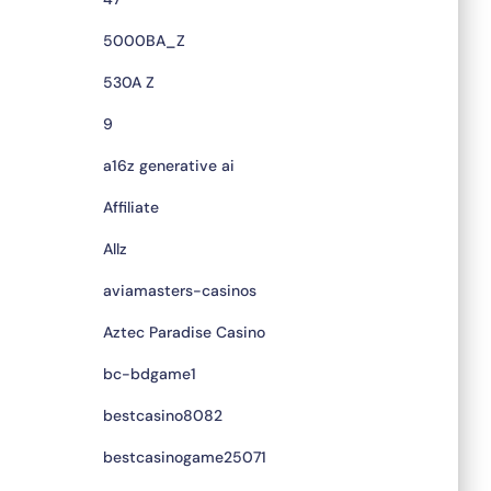
5000BA_Z
530A Z
9
a16z generative ai
Affiliate
Allz
aviamasters-casinos
Aztec Paradise Casino
bc-bdgame1
bestcasino8082
bestcasinogame25071