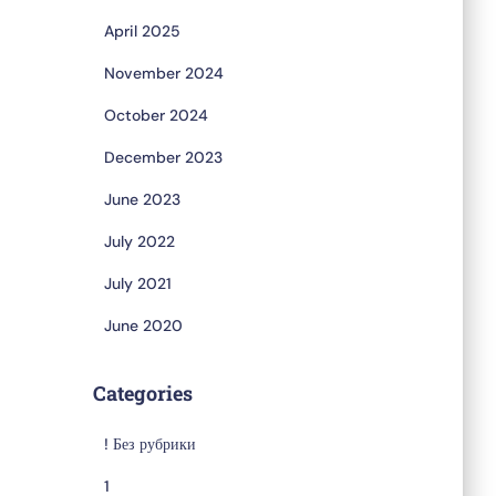
April 2025
November 2024
October 2024
December 2023
June 2023
July 2022
July 2021
June 2020
Categories
! Без рубрики
1