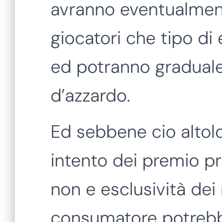
avranno eventualment
giocatori che tipo di
ed potranno graduale
d’azzardo.
Ed sebbene cio altolo
intento dei premio pri
non e esclusività dei 
consumatore potreb