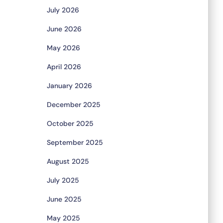
July 2026
June 2026
May 2026
April 2026
January 2026
December 2025
October 2025
September 2025
August 2025
July 2025
June 2025
May 2025