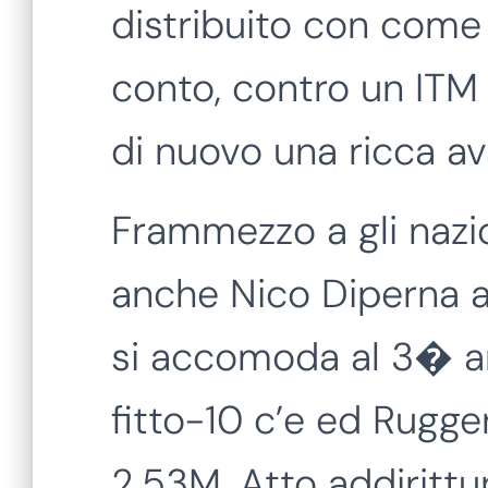
distribuito con come 
conto, contro un IT
di nuovo una ricca av
Frammezzo a gli nazi
anche Nico Diperna a
si accomoda al 3� a
fitto-10 c’e ed Rugg
2.53M. Atto addirittu