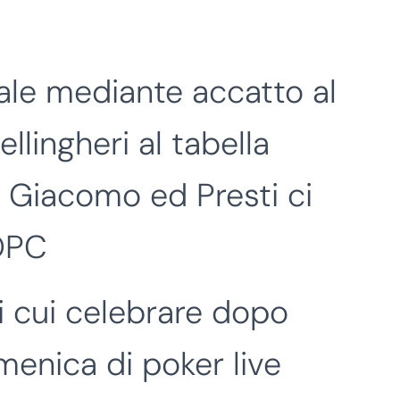
ale mediante accatto al
ellingheri al tabella
i Giacomo ed Presti ci
OPC
i cui celebrare dopo
menica di poker live