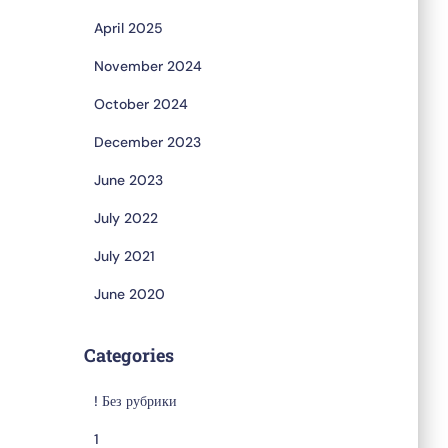
April 2025
November 2024
October 2024
December 2023
June 2023
July 2022
July 2021
June 2020
Categories
! Без рубрики
1