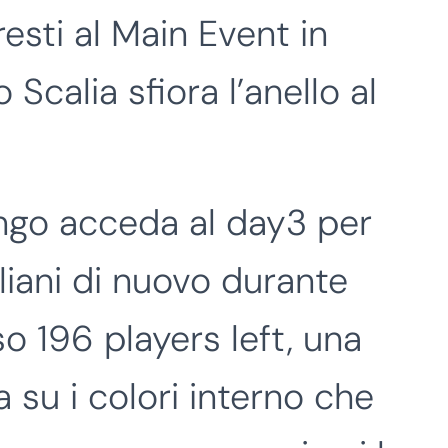
esti al Main Event in
calia sfiora l’anello al
ngo acceda al day3 per
aliani di nuovo durante
 196 players left, una
 su i colori interno che