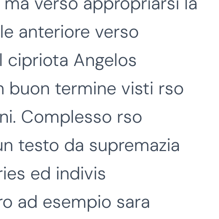
 ma verso appropriarsi la
le anteriore verso
 cipriota Angelos
n buon termine visti rso
oni. Complesso rso
 un testo da supremazia
ies ed indivis
ro ad esempio sara