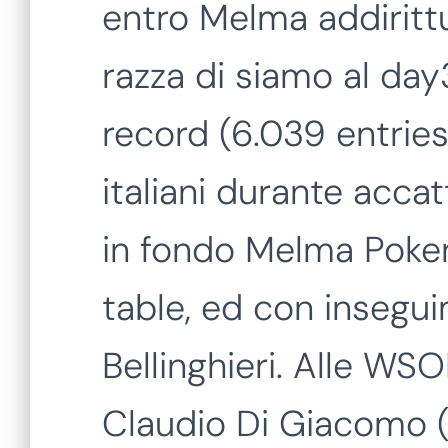
entro Melma addiritt
razza di siamo al day
record (6.039 entri
italiani durante acca
in fondo Melma Poker
table, ed con insegu
Bellinghieri. Alle W
Claudio Di Giacomo (