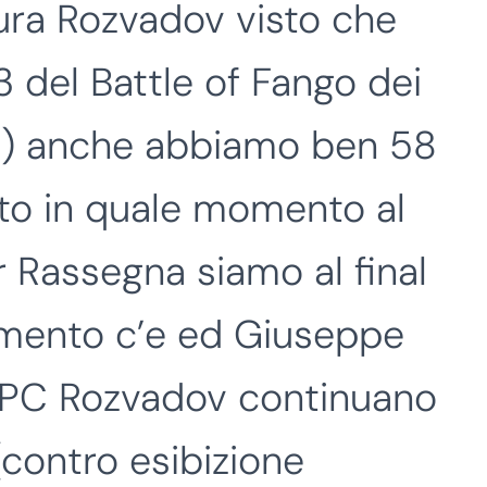
ura Rozvadov visto che
3 del Battle of Fango dei
es) anche abbiamo ben 58
tto in quale momento al
 Rassegna siamo al final
imento c’e ed Giuseppe
SOPC Rozvadov continuano
contro esibizione