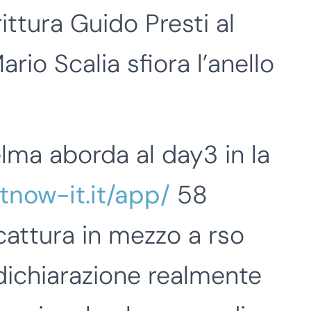
ttura Guido Presti al
io Scalia sfiora l’anello
lma aborda al day3 in la
tnow-it.it/app/
58
 cattura in mezzo a rso
 dichiarazione realmente