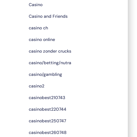
Casino
Casino and Friends
casino ch
casino online
casino zonder crucks
casino/betting/nutra
casino/gambling
casino2
casinobest210743
casinobest220744
casinobest250747
casinobest260748