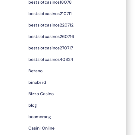
bestslotcasinos18078
bestslotcasinos210711
bestslotcasinos220712
bestslotcasinos260716
bestslotcasinos270717
bestslotcasinos40824
Betano
binobi id
Bizzo Casino
blog
boomerang
Casini Online