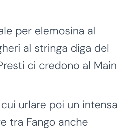
ale per elemosina al
gheri al stringa diga del
resti ci credono al Main
cui urlare poi un intensa
ve tra Fango anche