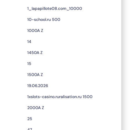
1_lapapillote08.com_10000
10-school.ru 500
1000A Z
14
1450A Z
15
1500A Z
19.06.2026
1xslots-casino.ruralisation.ru 1500
2000A Z
25
47