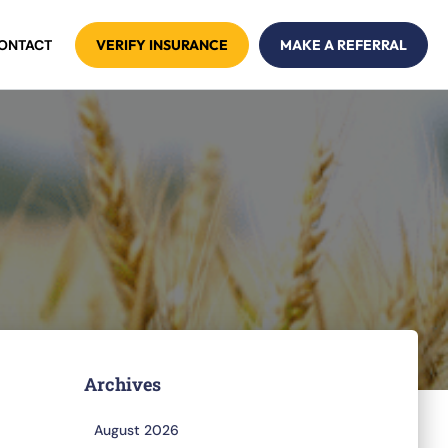
ONTACT
VERIFY INSURANCE
MAKE A REFERRAL
Archives
August 2026