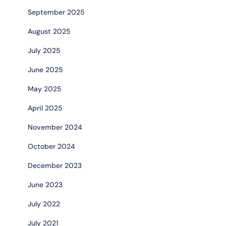
September 2025
August 2025
July 2025
June 2025
May 2025
April 2025
November 2024
October 2024
December 2023
June 2023
July 2022
July 2021