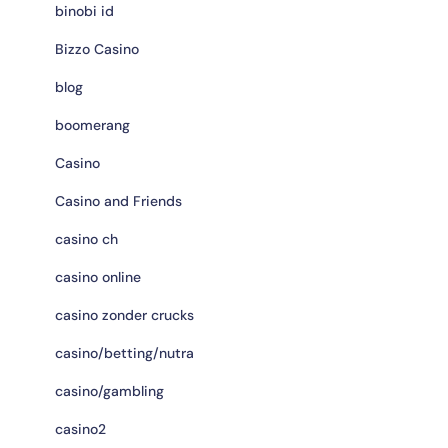
binobi id
Bizzo Casino
blog
boomerang
Casino
Casino and Friends
casino ch
casino online
casino zonder crucks
casino/betting/nutra
casino/gambling
casino2