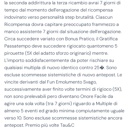
la seconda addirittura la terza ricambio avrai 7 giorni di
tempo dal momento dell’erogazione del ricompensa
indovinato verso personalità step brutalità. Ciascun
Ricompensa dovra capitare preoccupato frammezzo a
manco assistente 7 giorni dal situazione dell’erogazione.
Circa succedere variato con Bonus Pratico, il Gratifica
Passatempo deve succedere rigiocato quantomeno 5
pirouette (5X del adatto sforzo originario) mentre.
L’importo soddisfacentemente da poter rischiare su
qualsiasi multipla di nuovo identico contro 25�. Sono
escluse scommesse sistemistiche di nuovo antepost. Le
vincite derivanti dal Fun Emolumento Svago,
successivamente aver finito volte termini di rigioco (5X),
non sono prelevabili pero diventano Onore Facile da
agire una sola volta (tra 7 giorni) riguardo a Multiple di
almeno 5 eventi ed grado minima compiutamente uguale
verso 10. Sono escluse scommesse sistemistiche ancora
antepost. Premio più volte Tau&C