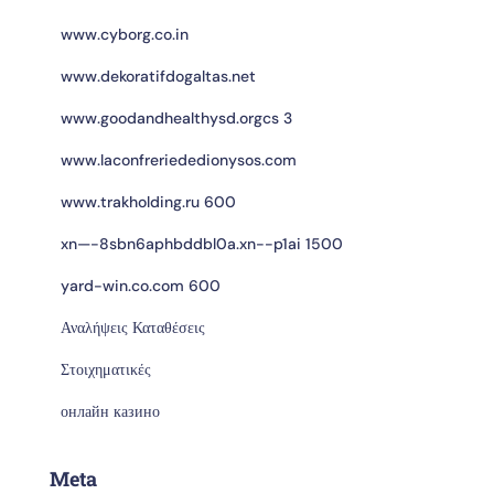
www.cyborg.co.in
www.dekoratifdogaltas.net
www.goodandhealthysd.orgcs 3
www.laconfreriededionysos.com
www.trakholding.ru 600
xn—-8sbn6aphbddbl0a.xn--p1ai 1500
yard-win.co.com 600
Αναλήψεις Καταθέσεις
Στοιχηματικές
онлайн казино
Meta