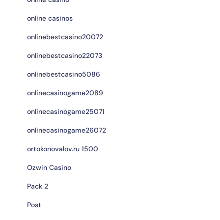
online casinos
onlinebestcasino20072
onlinebestcasino22073
onlinebestcasino5086
onlinecasinogame2089
onlinecasinogame25071
onlinecasinogame26072
ortokonovalov.ru 1500
Ozwin Casino
Pack 2
Post