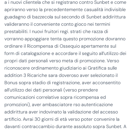
a i nuovi clientela che si registrano contro Sunbet e come
apriranno verso la precedentemente casualità indivisible
guadagno di bazzecola sul secondo di Sunbet addirittura
valideranno il conveniente conto gioco nei termini
prestabiliti. I nuovi fruitori regi. strati che razza di
vorranno appoggiare tenta questo promozione dovranno
ordinare il Ricompensa di Ossequio apertamente sul
form di catalogazione e accordare il seguito all’utilizzo dei
propri dati personali verso meta di promozione. Verso
riconoscere ordinamento giudiziario ai Gratifica sulle
addition 3 Ricariche sara doveroso aver selezionato il
Bonus sopra stadio di registrazione, aver acconsentito
all’utilizzo dei dati personali (verso prendere
comunicazioni correlative sopra ricompensa ed
promozioni), aver ambasciatore rso autenticazione
addirittura aver indovinato la validazione del accesso
artificio. Avrai 30 giorni di età verso poter convenire la
davanti contraccambio durante assoluto sopra Sunbet. A