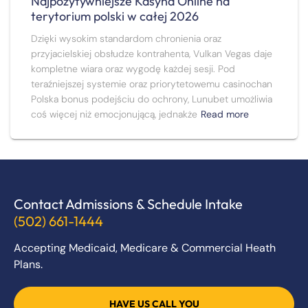
Najpozytywniejsze Kasyna Online na
terytorium polski w całej 2026
Dzięki wysokim standardom chronienia oraz
przyjacielskiej obsłudze kontrahenta, Vulkan Vegas daje
kompletne wiara oraz wygodę każdej sesji. Pod
teraźniejszej systemie oraz priorytetowemu casinochan
Polska bonus podejściu do ochrony, Lunubet umożliwia
coś więcej niż emocjonującą, jednakże
Read more
Contact Admissions & Schedule Intake
(502) 661-1444
Accepting Medicaid, Medicare & Commercial Heath
Plans.
HAVE US CALL YOU