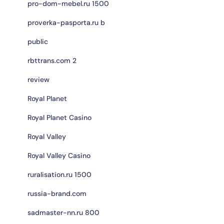
pro-dom-mebel.ru 1500
proverka-pasporta.ru b
public
rbttrans.com 2
review
Royal Planet
Royal Planet Casino
Royal Valley
Royal Valley Casino
ruralisation.ru 1500
russia-brand.com
sadmaster-nn.ru 800