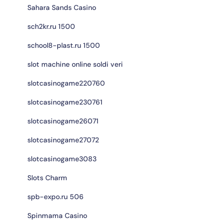
Sahara Sands Casino
sch2kr.ru 1500
school8-plast.ru 1500
slot machine online soldi veri
slotcasinogame220760
slotcasinogame230761
slotcasinogame26071
slotcasinogame27072
slotcasinogame3083
Slots Charm
spb-expo.ru 506
Spinmama Casino