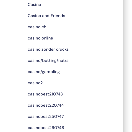
Casino
Casino and Friends
casino ch
casino online
casino zonder crucks
casino/betting/nutra
casino/gambling
casino2
casinobest210743
casinobest220744
casinobest250747
casinobest260748