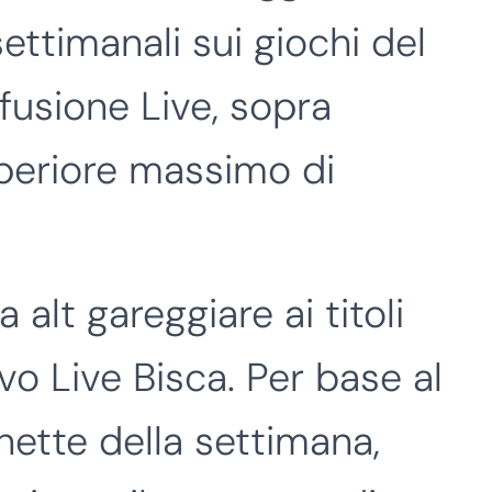
ettimanali sui giochi del
fusione Live, sopra
periore massimo di
a alt gareggiare ai titoli
o Live Bisca. Per base al
 nette della settimana,