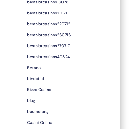
bestslotcasinos18078
bestslotcasinos210711
bestslotcasinos220712
bestslotcasinos260716
bestslotcasinos270717
bestslotcasinos40824
Betano
binobi id
Bizzo Casino
blog
boomerang
Casini Online