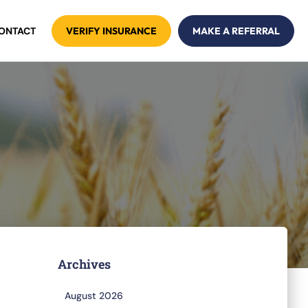
ONTACT
VERIFY INSURANCE
MAKE A REFERRAL
Archives
August 2026