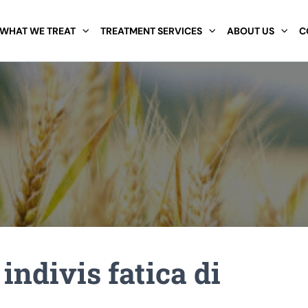
WHAT WE TREAT
TREATMENT SERVICES
ABOUT US
C
indivis fatica di