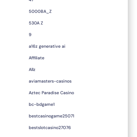
5000BA_Z
530A Z
9
a16z generative ai
Affiliate
Allz
aviamasters-casinos
Aztec Paradise Casino
bc-bdgame1
bestcasinogame25071
bestslotcasino27076