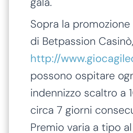
gala.
Sopra la promozione
di Betpassion Casinò,
http://www.giocagile
possono ospitare ogn
indennizzo scaltro a
circa 7 giorni consec
Premio varia a tipo a