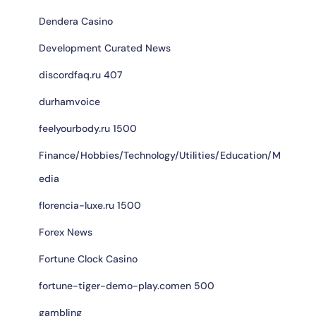
Dendera Casino
Development Curated News
discordfaq.ru 407
durhamvoice
feelyourbody.ru 1500
Finance/Hobbies/Technology/Utilities/Education/M
edia
florencia-luxe.ru 1500
Forex News
Fortune Clock Casino
fortune-tiger-demo-play.comen 500
gambling