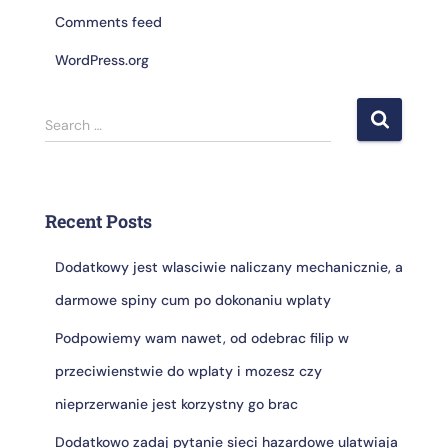
Comments feed
WordPress.org
Search …
Recent Posts
Dodatkowy jest wlasciwie naliczany mechanicznie, a
darmowe spiny cum po dokonaniu wplaty
Podpowiemy wam nawet, od odebrac filip w
przeciwienstwie do wplaty i mozesz czy
nieprzerwanie jest korzystny go brac
Dodatkowo zadaj pytanie sieci hazardowe ulatwiaja