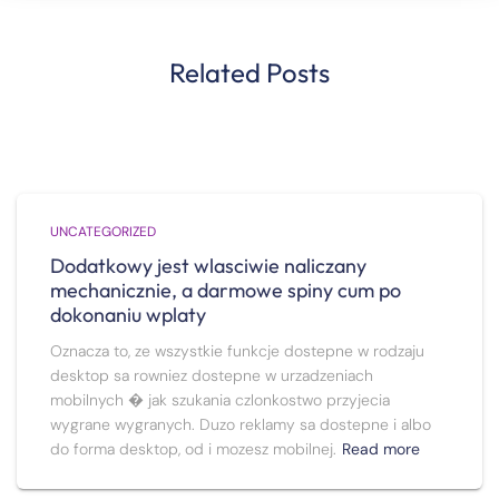
Related Posts
UNCATEGORIZED
Dodatkowy jest wlasciwie naliczany
mechanicznie, a darmowe spiny cum po
dokonaniu wplaty
Oznacza to, ze wszystkie funkcje dostepne w rodzaju
desktop sa rowniez dostepne w urzadzeniach
mobilnych � jak szukania czlonkostwo przyjecia
wygrane wygranych. Duzo reklamy sa dostepne i albo
do forma desktop, od i mozesz mobilnej.
Read more