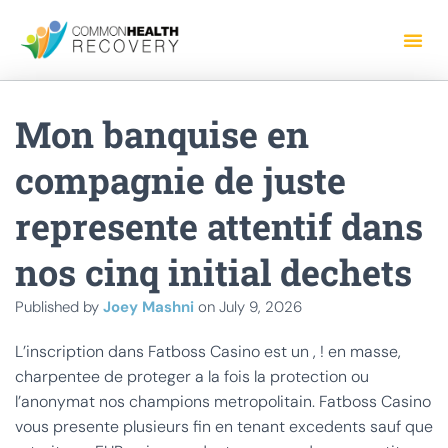
Mon banquise en
compagnie de juste
represente attentif dans
nos cinq initial dechets
Published by
Joey Mashni
on
July 9, 2026
L’inscription dans Fatboss Casino est un , ! en masse,
charpentee de proteger a la fois la protection ou
l’anonymat nos champions metropolitain. Fatboss Casino
vous presente plusieurs fin en tenant excedents sauf que