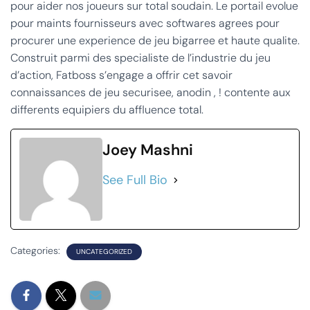
pour aider nos joueurs sur total soudain. Le portail evolue
pour maints fournisseurs avec softwares agrees pour
procurer une experience de jeu bigarree et haute qualite.
Construit parmi des specialiste de l’industrie du jeu
d’action, Fatboss s’engage a offrir cet savoir
connaissances de jeu securisee, anodin , ! contente aux
differents equipiers du affluence total.
Joey Mashni
See Full Bio
Categories:
UNCATEGORIZED