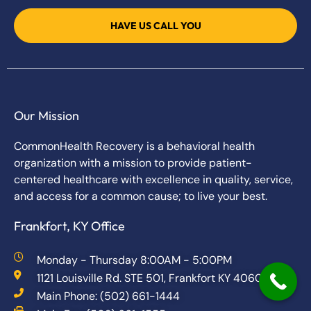
HAVE US CALL YOU
Our Mission
CommonHealth Recovery is a behavioral health
organization with a mission to provide patient-
centered healthcare with excellence in quality, service,
and access for a common cause; to live your best.
Frankfort, KY Office
Monday - Thursday 8:00AM - 5:00PM
1121 Louisville Rd. STE 501, Frankfort KY 40601
Main Phone: (502) 661-1444