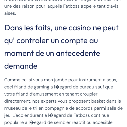
une des raison pour laquelle Fatboss appelle tant d’avis
aises.
Dans les faits, une casino ne peut
qu’ controler un compte au
moment de un antecedente
demande
Comme ca, si vous mon jambe pour instrument a sous,
ceci friand de gaming a l�egard de bureau sauf que
votre friand d’amusement en tenant croupier
directement, nos experts vous proposent basket dans le
museau de le tri en compagnie de accords parmi salle de
jeu. L’acc endurant a l�egard de Fatboss continue
populaire a l�egard de sembler reactif ou accesible