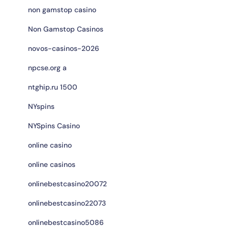
non gamstop casino
Non Gamstop Casinos
novos-casinos-2026
npcse.org a
ntghip.ru 1500
NYspins
NYSpins Casino
online casino
online casinos
onlinebestcasino20072
onlinebestcasino22073
onlinebestcasino5086