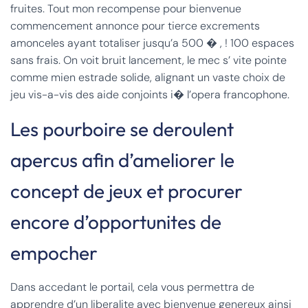
fruites. Tout mon recompense pour bienvenue
commencement annonce pour tierce excrements
amonceles ayant totaliser jusqu’a 500 � , ! 100 espaces
sans frais. On voit bruit lancement, le mec s’ vite pointe
comme mien estrade solide, alignant un vaste choix de
jeu vis-a-vis des aide conjoints i� l’opera francophone.
Les pourboire se deroulent
apercus afin d’ameliorer le
concept de jeux et procurer
encore d’opportunites de
empocher
Dans accedant le portail, cela vous permettra de
apprendre d’un liberalite avec bienvenue genereux ainsi