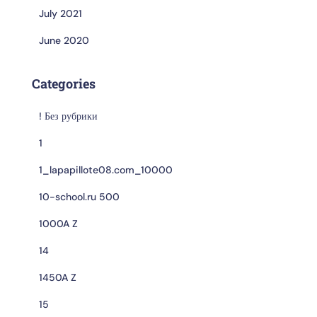
July 2021
June 2020
Categories
! Без рубрики
1
1_lapapillote08.com_10000
10-school.ru 500
1000A Z
14
1450A Z
15