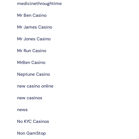
medicinethroughtime
Mr Ben Casino
Mr James Casino
Mr Jones Casino
Mr Run Casino
MrBen Casino
Neptune Casino
new casino online
new casinos
news
No KYC Casinos
Non GamStop