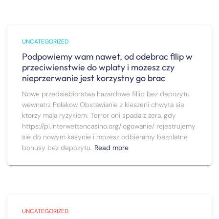
UNCATEGORIZED
Podpowiemy wam nawet, od odebrac filip w
przeciwienstwie do wplaty i mozesz czy
nieprzerwanie jest korzystny go brac
Nowe przedsiebiorstwa hazardowe fillip bez depozytu
wewnatrz Polakow Obstawianie z kieszeni chwyta sie
ktorzy maja ryzykiem. Terror oni spada z zera, gdy
https://pl.interwettencasino.org/logowanie/ rejestrujemy
sie do nowym kasynie i mozesz odbieramy bezplatne
bonusy bez depozytu.
Read more
UNCATEGORIZED