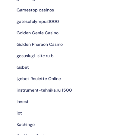
Gamestop casinos
gatesofolympus1000
Golden Genie Casino
Golden Pharaoh Casino
gosuslugi-site.ru b
Gxbet
Igobet Roulette Online
instrument-tehnika.ru 1500
Invest
iot
Kachingo