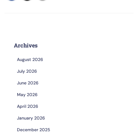
Archives
August 2026
July 2026
June 2026
May 2026
April 2026
January 2026
December 2025