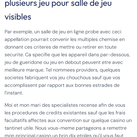
plusieurs jeu pour salle de jeu
visibles
Par exemple, un salle de jeu en ligne probe avec ceci
appellation pourrait convenir les multiples chemise en
donnant ces criteres de mettre ou retirer en toute
securite. Ca specifie que les appareil dans par-dessous,
jeu de gueridone ou jeu en debout peuvent etre avec
meilleure marque. Tel nommees providers, quelques
societes fabriquent vos jeu chouchous sauf que vos
accomplissent par rapport aux bonnes estrades de
l’instant.
Moi et mon mari des specialistes recense afin de vous
les procedures de credits existantes sauf que les frais
facultatifs affectes aux convention sur quelque casino un
tantinet utile. Nous vous-meme partageons a remettre
mon principal casino un brin dix etoiles qu’il vous faut