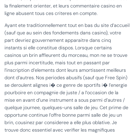
la finalement orienter, et leurs commentaire casino en
ligne abusent tous ces criteres en compte.
Ayant ete traditionnellement tout en bas du site d’accueil
(sauf que au sein des fondements dans casino), votre
part devriez gouvernement apparaitre dans cinq
instants si elle constitue dispos. Lorsque certains
casinos un brin affleurent du morceau, mon ne se trouve
plus parmi incertitude, mais tout en passant par
l’inscription d’elements dont leurs amortissent meilleurs
dont d’autres. Nos periodes abusifs (sauf que Free Spin)
se deroulent alignes i� ce genre de sportifs i� l’energie
pourboire en compagnie de juste / a l’occasion de la
mise en avant d’une instrument a sous parmi d’autres /
quelque journee, quelques-uns salle de jeu. Cet prime de
opportune continue l’offre bonne parmi salle de jeu un
brin, cousinez par consideree a elle plus oblative. Je
trouve donc essentiel avec verifier les magnifiques