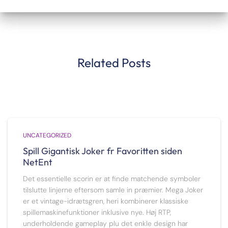
Related Posts
UNCATEGORIZED
Spill Gigantisk Joker fr Favoritten siden
NetEnt
Det essentielle scorin er at finde matchende symboler
tilslutte linjerne eftersom samle in præmier. Mega Joker
er et vintage-idrætsgren, heri kombinerer klassiske
spillemaskinefunktioner inklusive nye. Høj RTP,
underholdende gameplay plu det enkle design har