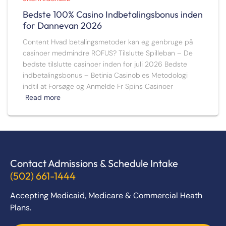
Bedste 100% Casino Indbetalingsbonus inden
for Dannevan 2026
Content Hvad betalingsmetoder kan eg genbruge på
casinoer medmindre ROFUS? Tilslutte Spilleban – De
bedste tilslutte casinoer inden for juli 2026 Bedste
indbetalingsbonus – Betinia Casinobles Metodologi
indtil at Forsøge og Anmelde Fr Spins Casinoer
Read more
Contact Admissions & Schedule Intake
(502) 661-1444
Accepting Medicaid, Medicare & Commercial Heath
Plans.