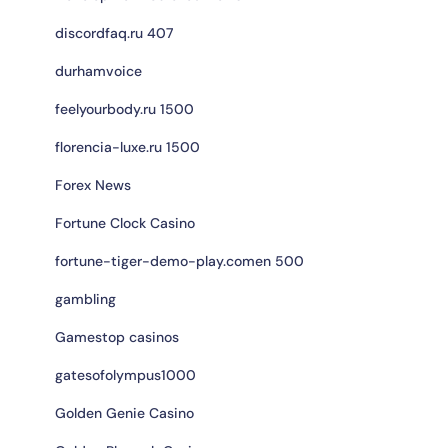
discordfaq.ru 407
durhamvoice
feelyourbody.ru 1500
florencia-luxe.ru 1500
Forex News
Fortune Clock Casino
fortune-tiger-demo-play.comen 500
gambling
Gamestop casinos
gatesofolympus1000
Golden Genie Casino