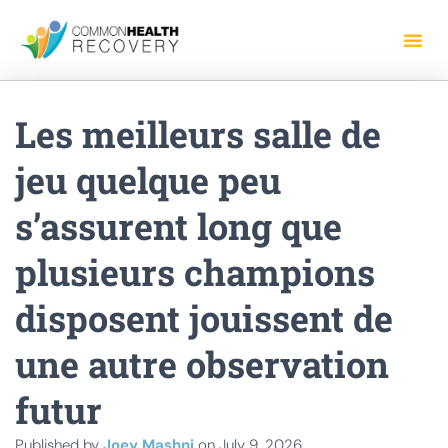
Les meilleurs salle de
jeu quelque peu
s’assurent long que
plusieurs champions
disposent jouissent de
une autre observation
futur
Published by
Joey Mashni
on
July 9, 2026