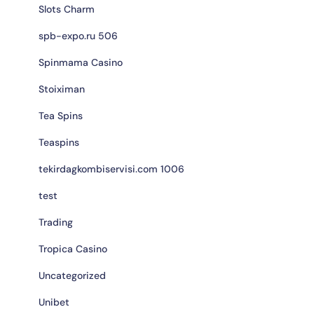
Slots Charm
spb-expo.ru 506
Spinmama Casino
Stoiximan
Tea Spins
Teaspins
tekirdagkombiservisi.com 1006
test
Trading
Tropica Casino
Uncategorized
Unibet