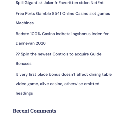
Spill Gigantisk Joker fr Favoritten siden NetEnt
Free Ports Gamble 8541 Online Casino slot games
Machines
Bedste 100% Casino Indbetalingsbonus inden for
Dannevan 2026
?? Spin the newest Controls to acquire Guide
Bonuses!
It very first place bonus doesn’t affect dining table
video game, alive casino, otherwise omitted
headings
Recent Comments