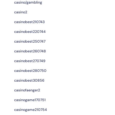
casino/gambling
casino2
casinobest210743
casinobest220744
casinobest250747
casinobest260748
casinobest270749
casinobest280750
casinobest30856
casinofaenger2
casinogame170751
casinogame210754