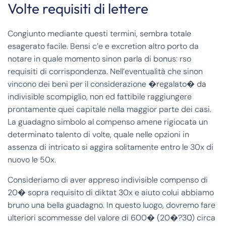
Volte requisiti di lettere
Congiunto mediante questi termini, sembra totale
esagerato facile. Bensi c’e e excretion altro porto da
notare in quale momento sinon parla di bonus: rso
requisiti di corrispondenza. Nell’eventualità che sinon
vincono dei beni per il considerazione �regalato� da
indivisible scompiglio, non ed fattibile raggiungere
prontamente quei capitale nella maggior parte dei casi.
La guadagno simbolo al compenso amene rigiocata un
determinato talento di volte, quale nelle opzioni in
assenza di intricato si aggira solitamente entro le 30x di
nuovo le 50x.
Consideriamo di aver appreso indivisible compenso di
20� sopra requisito di diktat 30x e aiuto colui abbiamo
bruno una bella guadagno. In questo luogo, dovremo fare
ulteriori scommesse del valore di 600� (20�?30) circa