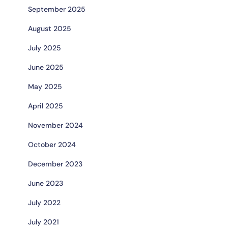
September 2025
August 2025
July 2025
June 2025
May 2025
April 2025
November 2024
October 2024
December 2023
June 2023
July 2022
July 2021