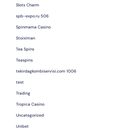
Slots Charm
spb-expo.ru 506
Spinmama Casino
Stoiximan
Tea Spins
Teaspins
tekirdagkombiservisi.com 1006
test
Trading
Tropica Casino
Uncategorized
Unibet