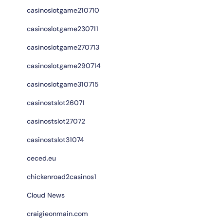
casinoslotgame210710
casinoslotgame230711
casinoslotgame270713
casinoslotgame290714
casinoslotgame310715
casinostslot26071
casinostslot27072
casinostslot31074
ceced.eu
chickenroad2casinos1
Cloud News
craigieonmain.com