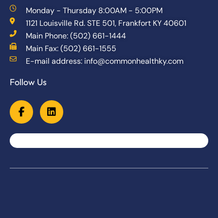
Monday - Thursday 8:00AM - 5:00PM
1121 Louisville Rd. STE 501, Frankfort KY 40601
Main Phone: (502) 661-1444
Main Fax: (502) 661-1555
E-mail address: info@commonhealthky.com
Follow Us