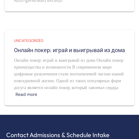
Auto-generated excerpt
UNCATEGORIZED
Онлайн покер: играй и выигрывай из дома
Онлайн покер: играй и выигрывай из дома Онлайн покер:
преимущества и возможности В современном мире
цифровые развлечения стали неотъемлемой частью нашей
повседневной жизни. Одной из таких популярных форм
досуга является онлайн покер, который завоевал сердца
Read more
Contact Admissions & Schedule Intake