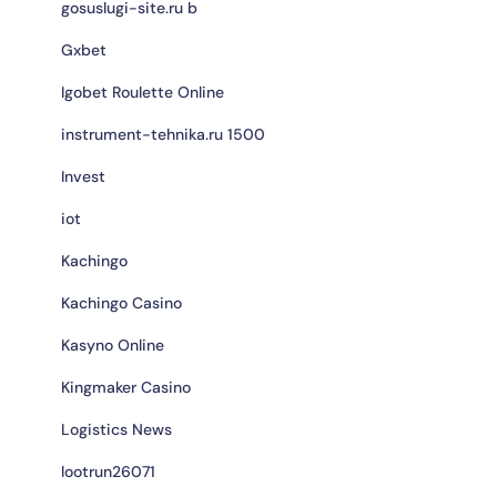
gosuslugi-site.ru b
Gxbet
Igobet Roulette Online
instrument-tehnika.ru 1500
Invest
iot
Kachingo
Kachingo Casino
Kasyno Online
Kingmaker Casino
Logistics News
lootrun26071