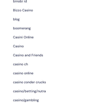
binobi id
Bizzo Casino
blog
boomerang
Casini Online
Casino
Casino and Friends
casino ch
casino online
casino zonder crucks
casino/betting/nutra
casino/gambling