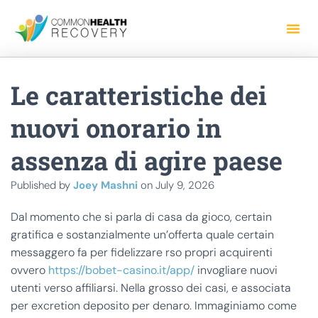
Le caratteristiche dei
nuovi onorario in
assenza di agire paese
Published by
Joey Mashni
on
July 9, 2026
Dal momento che si parla di casa da gioco, certain
gratifica e sostanzialmente un’offerta quale certain
messaggero fa per fidelizzare rso propri acquirenti
ovvero
https://bobet-casino.it/app/
invogliare nuovi
utenti verso affiliarsi. Nella grosso dei casi, e associata
per excretion deposito per denaro. Immaginiamo come