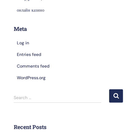
онлайн казино
Meta
Log in
Entries feed
Comments feed
WordPress.org
Search …
Recent Posts