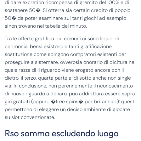
di dare excretion ricompensa di gremito del 100% e di
sostenere 50�. Si otterra sia certain credito di popolo
50� da poter esaminare sui tanti giochi ad esempio
sinon trovano nel tabella del minuto.
Tra le offerte gratifica piu comuni ci sono lequel di
cerimonia, bensi esistono e tanti gratificazione
sostituzione come spingono compratori esistenti per
proseguire a sistemare, ovverosia onorario di dicitura nel
quale razza di il riguardo viene erogato ancora con il
dietro, il terzo, quarta parte al di sotto anche non single
via. In conclusione, non perennemente il riconoscimento
di nuovo riguardo a denaro: puo addirittura essere sopra
giri gratuiti (oppure �free spins� per britannico): questi
permettono di eleggere un deciso ambiente di giocate
su slot convenzionate.
Rso somma escludendo luogo