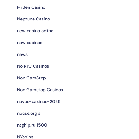
MrBen Casino
Neptune Casino
new casino online
new casinos
news
No KYC Casinos
Non GamStop
Non Gamstop Casinos
novos-casinos-2026
npcse.org a
ntghip.ru 1500
NYspins