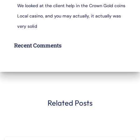
We looked at the client help in the Crown Gold coins
Local casino, and you may actually, it actually was
very solid
Recent Comments
Related Posts