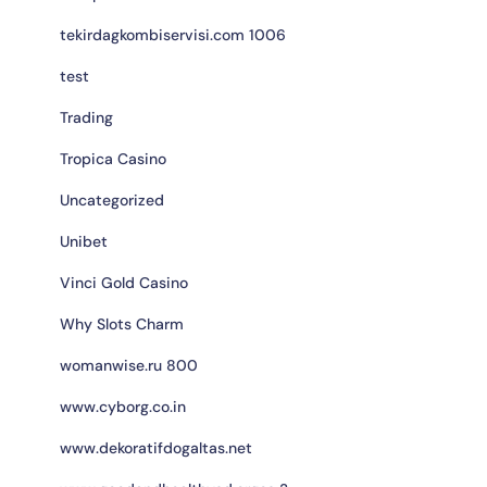
tekirdagkombiservisi.com 1006
test
Trading
Tropica Casino
Uncategorized
Unibet
Vinci Gold Casino
Why Slots Charm
womanwise.ru 800
www.cyborg.co.in
www.dekoratifdogaltas.net