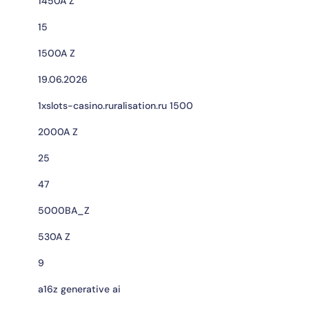
1450A Z
15
1500A Z
19.06.2026
1xslots-casino.ruralisation.ru 1500
2000A Z
25
47
5000BA_Z
530A Z
9
a16z generative ai