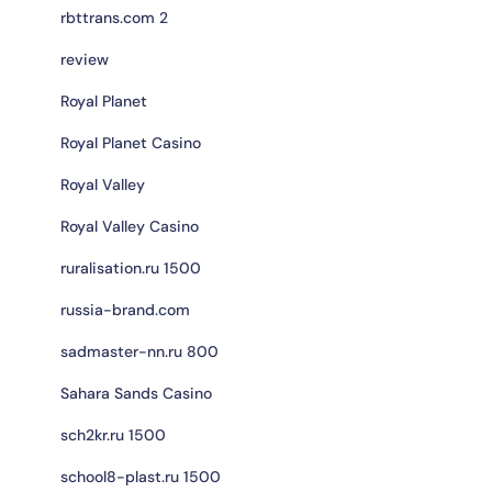
rbttrans.com 2
review
Royal Planet
Royal Planet Casino
Royal Valley
Royal Valley Casino
ruralisation.ru 1500
russia-brand.com
sadmaster-nn.ru 800
Sahara Sands Casino
sch2kr.ru 1500
school8-plast.ru 1500