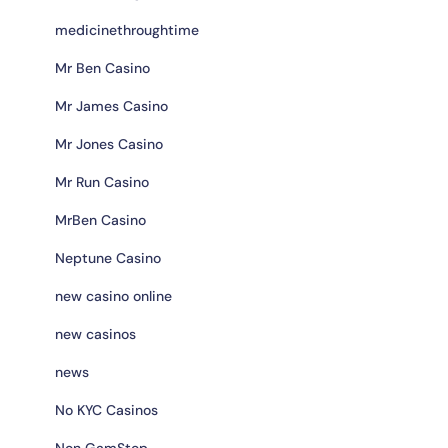
medicinethroughtime
Mr Ben Casino
Mr James Casino
Mr Jones Casino
Mr Run Casino
MrBen Casino
Neptune Casino
new casino online
new casinos
news
No KYC Casinos
Non GamStop