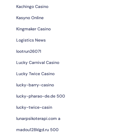
Kachingo Casino
Kasyno Online
Kingmaker Casino
Logistics News
lootrun26071
Lucky Carnival Casino
Lucky Twice Casino
lucky-barry-casino
lucky-pharao-de.de 500
lucky-twice-casin
lunarpsikoterapi.com a
madou128klgd.ru 500