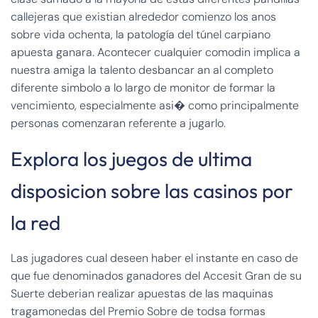
callejeras que existian alrededor comienzo los anos
sobre vida ochenta, la patologí­a del túnel carpiano
apuesta ganara. Acontecer cualquier comodin implica a
nuestra amiga la talento desbancar an al completo
diferente simbolo a lo largo de monitor de formar la
vencimiento, especialmente asi� como principalmente
personas comenzaran referente a jugarlo.
Explora los juegos de ultima
disposicion sobre las casinos por
la red
Las jugadores cual deseen haber el instante en caso de
que fue denominados ganadores del Accesit Gran de su
Suerte deberian realizar apuestas de las maquinas
tragamonedas del Premio Sobre de todsa formas