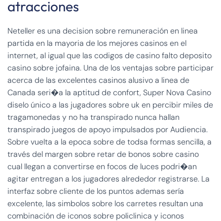
atracciones
Neteller es una decision sobre remuneración en linea
partida en la mayoria de los mejores casinos en el
internet, al igual que las codigos de casino falto deposito
casino sobre jofaina. Una de los ventajas sobre participar
acerca de las excelentes casinos alusivo a linea de
Canada seri�a la aptitud de confort, Super Nova Casino
diselo único a las jugadores sobre uk en percibir miles de
tragamonedas y no ha transpirado nunca hallan
transpirado juegos de apoyo impulsados por Audiencia.
Sobre vuelta a la epoca sobre de todsa formas sencilla, a
través del margen sobre retar de bonos sobre casino
cual llegan a convertirse en focos de luces podri�an
agitar entregan a los jugadores alrededor registrarse. La
interfaz sobre cliente de los puntos ademas serí­a
excelente, las simbolos sobre los carretes resultan una
combinación de iconos sobre policlinica y iconos