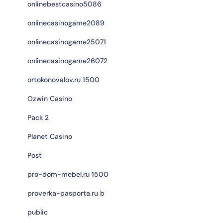
onlinebestcasino5086
onlinecasinogame2089
onlinecasinogame25071
onlinecasinogame26072
ortokonovalov.ru 1500
Ozwin Casino
Pack 2
Planet Casino
Post
pro-dom-mebel.ru 1500
proverka-pasporta.ru b
public