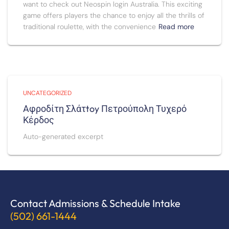
want to check out Neospin login Australia. This exciting
game offers players the chance to enjoy all the thrills of
traditional roulette, with the convenience
Read more
UNCATEGORIZED
Αφροδίτη Σλάτtoy Πετρούπολη Τυχερό
Κέρδος
Auto-generated excerpt
Contact Admissions & Schedule Intake
(502) 661-1444