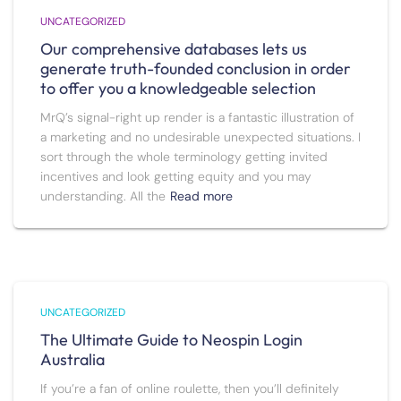
UNCATEGORIZED
Our comprehensive databases lets us
generate truth-founded conclusion in order
to offer you a knowledgeable selection
MrQ’s signal-right up render is a fantastic illustration of
a marketing and no undesirable unexpected situations. I
sort through the whole terminology getting invited
incentives and look getting equity and you may
understanding. All the
Read more
UNCATEGORIZED
The Ultimate Guide to Neospin Login
Australia
If you’re a fan of online roulette, then you’ll definitely