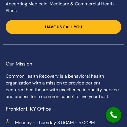
Accepting Medicaid, Medicare & Commercial Heath
Plans.
HAVE US CALL YOU
Our Mission
CommonHealth Recovery is a behavioral health
organization with a mission to provide patient-
centered healthcare with excellence in quality, service,
and access for a common cause; to live your best.
Frankfort, KY Office
Monday - Thursday 8:00AM - 5:00PM