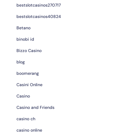
bestslotcasinos270717
bestslotcasinos40824
Betano
binobi id
Bizzo Casino
blog
boomerang
Casini Online
Casino
Casino and Friends
casino ch
casino online