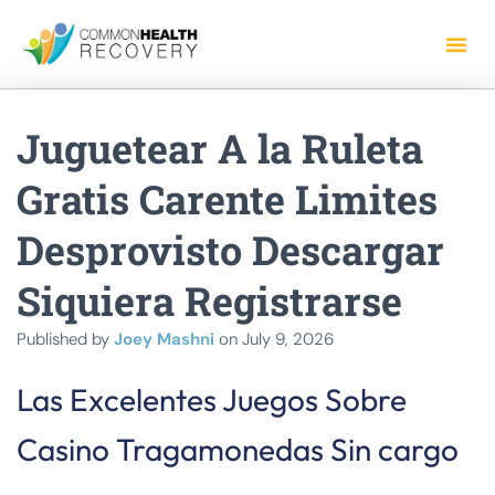
Juguetear A la Ruleta
Gratis Carente Limites
Desprovisto Descargar
Siquiera Registrarse
Published by
Joey Mashni
on
July 9, 2026
Las Excelentes Juegos Sobre
Casino Tragamonedas Sin cargo