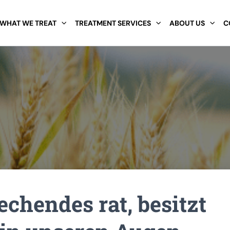
WHAT WE TREAT
TREATMENT SERVICES
ABOUT US
C
echendes rat, besitzt