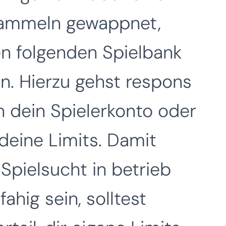
sammeln gewappnet,
n folgenden Spielbank
en. Hierzu gehst respons
n dein Spielerkonto oder
 deine Limits. Damit
Spielsucht in betrieb
hig sein, solltest