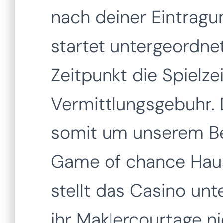
nach deiner Eintragu
startet untergeordne
Zeitpunkt die Spielze
Vermittlungsgebuhr. 
somit um unserem Be
Game of chance Haus
stellt das Casino unt
ihr Maklercourtage ni