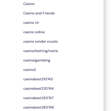
Casino
Casino and Friends
casino ch
casino online
casino zonder crucks
casino/betting/nutra
casino/gambling
casino2
casinobest210743
casinobest220744
casinobest250747
casinobest260748