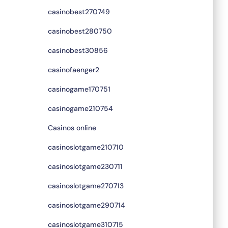
casinobest270749
casinobest280750
casinobest30856
casinofaenger2
casinogame170751
casinogame210754
Casinos online
casinoslotgame210710
casinoslotgame230711
casinoslotgame270713
casinoslotgame290714
casinoslotgame310715