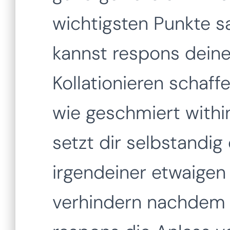
wichtigsten Punkte 
kannst respons deine
Kollationieren schaff
wie geschmiert withi
setzt dir selbstandig
irgendeiner etwaigen 
verhindern nachdem fa