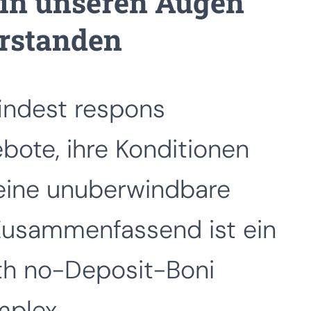
ein unseren Augen
erstanden
findest respons
ote, ihre Konditionen
 eine unuberwindbare
Zusammenfassend ist ein
ith no-Deposit-Boni
mplex.