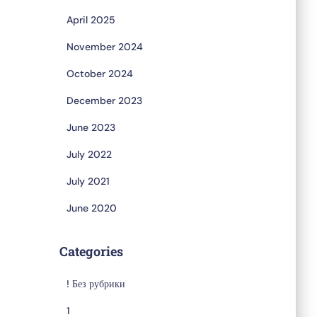
April 2025
November 2024
October 2024
December 2023
June 2023
July 2022
July 2021
June 2020
Categories
! Без рубрики
1