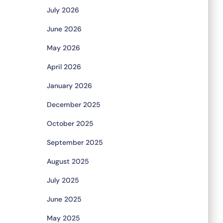
July 2026
June 2026
May 2026
April 2026
January 2026
December 2025
October 2025
September 2025
August 2025
July 2025
June 2025
May 2025