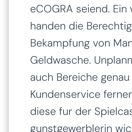
eCOGRA seiend. Ein 
handen die Berechtig
Bekampfung von Man
Geldwasche. Unplan
auch Bereiche genau 
Kundenservice ferner
diese fur der Spielcas
gunstgewerblerin wic