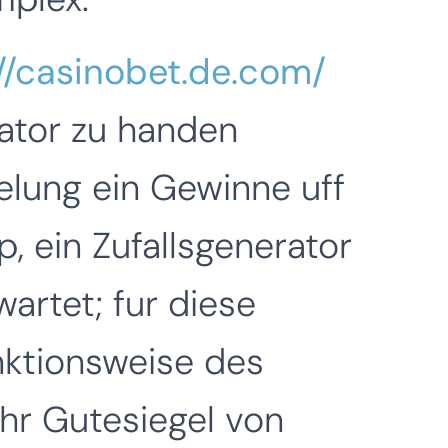
//casinobet.de.com/
rator zu handen
lung ein Gewinne uff
p, ein Zufallsgenerator
artet; fur diese
ktionsweise des
 ihr Gutesiegel von