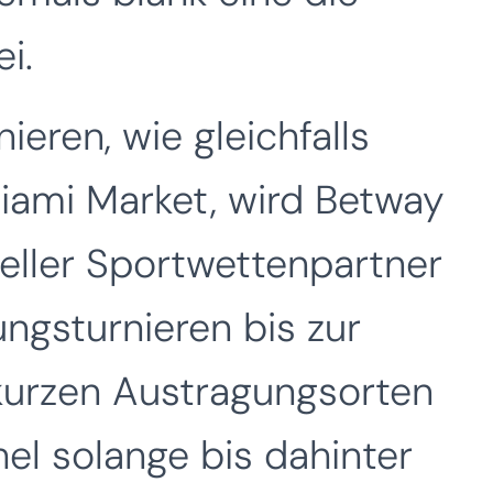
i.
nieren, wie gleichfalls
iami Market, wird Betway
eller Sportwettenpartner
ngsturnieren bis zur
 kurzen Austragungsorten
hel solange bis dahinter