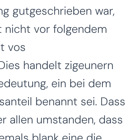
ng gutgeschrieben war,
t nicht vor folgendem
it vos
Dies handelt zigeunern
deutung, ein bei dem
anteil benannt sei. Dass
er allen umstanden, dass
emals blank eine die