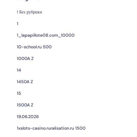
! Без рубрики
1
1_lapapillote08.com_10000
10-school.ru 500
1000A Z
14
1450A Z
15
1500A Z
19.06.2026
1xslots-casino.ruralisation.ru 1500