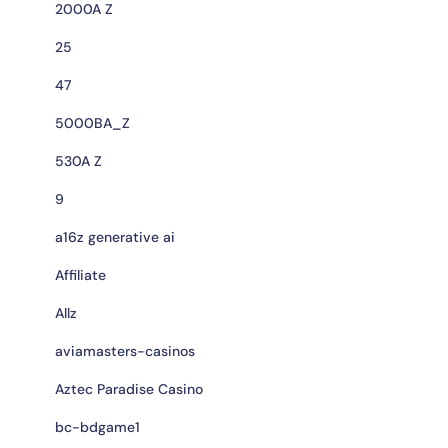
2000A Z
25
47
5000BA_Z
530A Z
9
a16z generative ai
Affiliate
Allz
aviamasters-casinos
Aztec Paradise Casino
bc-bdgame1