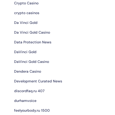
Crypto Casino
crypto casinos
Da Vinci Gold
Da Vinci Gold Casino
Data Protection News
DaVinci Gold
DaVinci Gold Casino
Dendera Casino
Development Curated News
discordfaq.ru 407
durhamvoice
feelyourbody.ru 1500