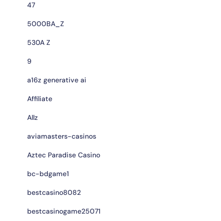
47
5000BA_Z
530A Z
9
a16z generative ai
Affiliate
Allz
aviamasters-casinos
Aztec Paradise Casino
bc-bdgame1
bestcasino8082
bestcasinogame25071