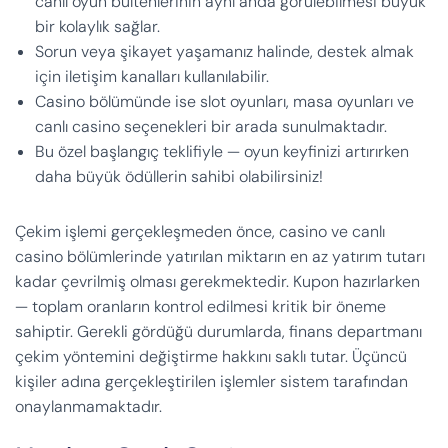
canlı oyun bültenlerinin aynı anda görülebilmesi büyük
bir kolaylık sağlar.
Sorun veya şikayet yaşamanız halinde, destek almak
için iletişim kanalları kullanılabilir.
Casino bölümünde ise slot oyunları, masa oyunları ve
canlı casino seçenekleri bir arada sunulmaktadır.
Bu özel başlangıç teklifiyle — oyun keyfinizi artırırken
daha büyük ödüllerin sahibi olabilirsiniz!
Çekim işlemi gerçekleşmeden önce, casino ve canlı
casino bölümlerinde yatırılan miktarın en az yatırım tutarı
kadar çevrilmiş olması gerekmektedir. Kupon hazırlarken
— toplam oranların kontrol edilmesi kritik bir öneme
sahiptir. Gerekli gördüğü durumlarda, finans departmanı
çekim yöntemini değiştirme hakkını saklı tutar. Üçüncü
kişiler adına gerçekleştirilen işlemler sistem tarafından
onaylanmamaktadır.