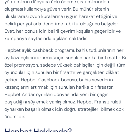
yöntemlerin dünyaca ünlü ödeme sistemlerinden
oluşması kullanıcıya güven verir. Bu mühür sitenin
uluslararası oyun kurallarına uygun hareket ettiğini ve
belirli periyotlarla denetime tabi tutulduğunu belgeler.
Evet, her bonus için belirli çevrim koşulları geçerlidir ve
kampanya sayfasında açıklanmaktadır.
Hepbet aylık cashback programı, bahis tutkunlarının her
ay kazançlarını artırması için sunulan harika bir fırsattır. Bu
özel promosyon, sadece yüksek bahisçiler için değil, tüm
oyuncular için sunulan bir fırsattır ve gerçekten dikkat
çekici… Hepbet Cashback bonusu, bahis severlerin
kazançlarını artırmak için sunulan harika bir fırsattır.
Hepbet Andar oyunları dünyasında yeni bir çağın
başladığını söylemek yanlış olmaz. Hepbet Fransız ruleti
oynarken başarılı olmak için doğru stratejileri bilmek çok
önemlidir.
Hepbet Hakkında?