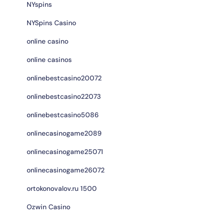
NYspins
NYSpins Casino
online casino
online casinos
onlinebestcasino20072
onlinebestcasino22073
onlinebestcasino5086
onlinecasinogame2089
onlinecasinogame25071
onlinecasinogame26072
ortokonovalov.ru 1500
Ozwin Casino