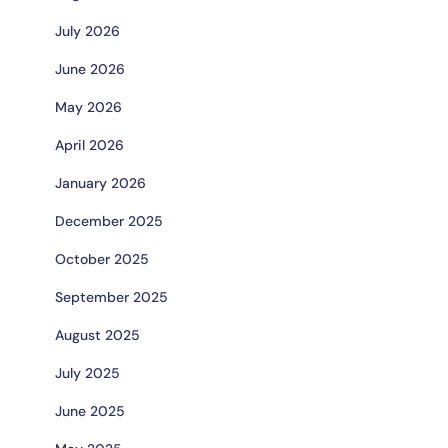
July 2026
June 2026
May 2026
April 2026
January 2026
December 2025
October 2025
September 2025
August 2025
July 2025
June 2025