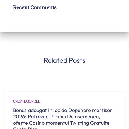
Recent Comments
Related Posts
UNCATEGORIZED
Bonus adaugat In loc de Depunere martisor
2026: Patruzeci ?i cinci De asemenea,
oferte Casino momentul Twisting Gratuite