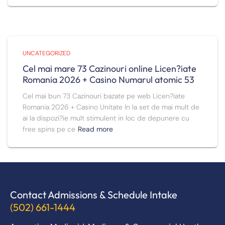
UNCATEGORIZED
Cel mai mare 73 Cazinouri online Licen?iate
Romania 2026 + Casino Numarul atomic 53
Cel mai bun 73 Cazinouri bazate pe web Licen?iate
Romania 2026 + Casino Unitate In la set de mai mult de
ai la dispozi?ie mult stimulent in loc de depunere cu
free spins pe ce
Read more
Contact Admissions & Schedule Intake
(502) 661-1444