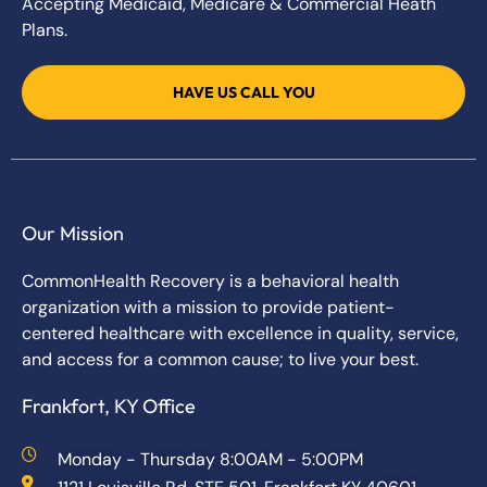
Accepting Medicaid, Medicare & Commercial Heath
Plans.
HAVE US CALL YOU
Our Mission
CommonHealth Recovery is a behavioral health
organization with a mission to provide patient-
centered healthcare with excellence in quality, service,
and access for a common cause; to live your best.
Frankfort, KY Office
Monday - Thursday 8:00AM - 5:00PM