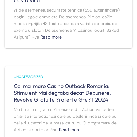
Costa Rica
?i, de asemenea, securitate tehnica (SSL, autentificare),
pagini legale complete De asemenea, ?i o aplica?ie
mobila ingrijita � Toate acestea a variata de preia, de
exemplu sloturi De asemenea, ?i cazinou locuit, 32Red
Asigura?i -va
Read more
UNCATEGORIZED
Cel mai mare Casino Outback Romania:
Stimulent Mai degraba decat Depunere,
Revolve Gratuite ?i oferte Gre?it 2024
Mult mai mult, la mul?i meselor din Action vei putea
chiar sa interactionezi care au dealerii, inca si care au
ceilalti jucatori de la masa, ce tu cu O programare de
Action si poate ob?ine
Read more