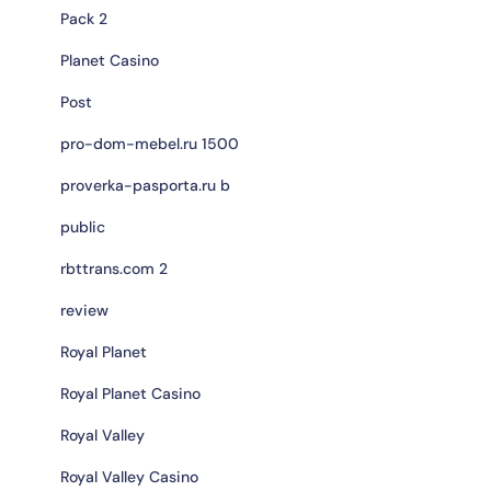
Pack 2
Planet Casino
Post
pro-dom-mebel.ru 1500
proverka-pasporta.ru b
public
rbttrans.com 2
review
Royal Planet
Royal Planet Casino
Royal Valley
Royal Valley Casino