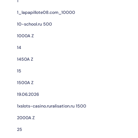
1
1_lapapillote08.com_10000
10-school.ru 500
1000A Z
14
1450A Z
15
1500A Z
19.06.2026
1xslots-casino.ruralisation.ru 1500
2000A Z
25