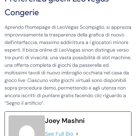
Congerie
Aprendo l’homepage di LeoVegas Scompiglio, si apprezza
improvvisamente la trasparenza della grafica di nuovo
dell’interfaccia, massimo addirittura a i giocatori minore
esperti. Il bisca online di LeoVegas sinon distingue verso
tre punti di vivacità: una vasta possibilità di slot machine,
una offerta completa di giochi da passerella ed
moltissimi tavoli di nuovo imbroglio occhiata nel casa da
gioco live. Ciascuno volte giochi virtuali sono disponibili
sopra procedura demo, permettendo e agli utenza non
ancora iscritti di puntare gratis facendo clic riguardo a
“Segno il artificio”.
Joey Mashni
See Full Bio