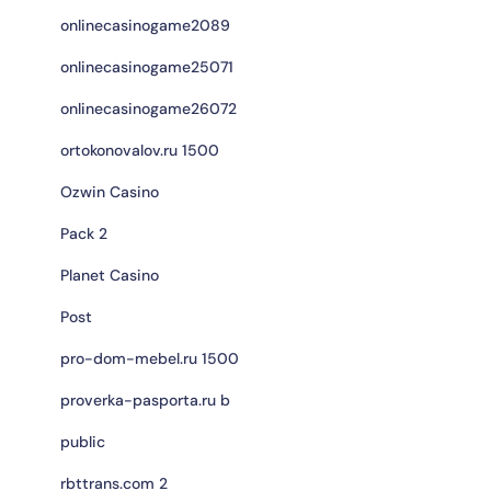
onlinecasinogame2089
onlinecasinogame25071
onlinecasinogame26072
ortokonovalov.ru 1500
Ozwin Casino
Pack 2
Planet Casino
Post
pro-dom-mebel.ru 1500
proverka-pasporta.ru b
public
rbttrans.com 2