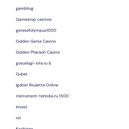
gambling
Gamestop casinos
gatesofolympus1000
Golden Genie Casino
Golden Pharaoh Casino
gosuslugi-site.ru b
Gxbet
Igobet Roulette Online
instrument-tehnika.ru 1500
Invest
iot
Kachingo