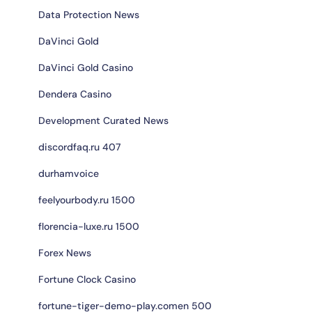
Data Protection News
DaVinci Gold
DaVinci Gold Casino
Dendera Casino
Development Curated News
discordfaq.ru 407
durhamvoice
feelyourbody.ru 1500
florencia-luxe.ru 1500
Forex News
Fortune Clock Casino
fortune-tiger-demo-play.comen 500