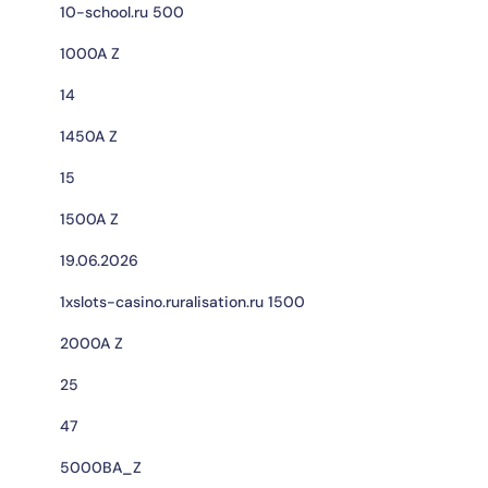
10-school.ru 500
1000A Z
14
1450A Z
15
1500A Z
19.06.2026
1xslots-casino.ruralisation.ru 1500
2000A Z
25
47
5000BA_Z