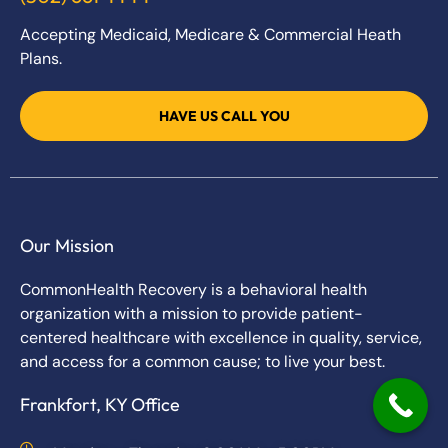
Accepting Medicaid, Medicare & Commercial Heath
Plans.
HAVE US CALL YOU
Our Mission
CommonHealth Recovery is a behavioral health
organization with a mission to provide patient-
centered healthcare with excellence in quality, service,
and access for a common cause; to live your best.
Frankfort, KY Office