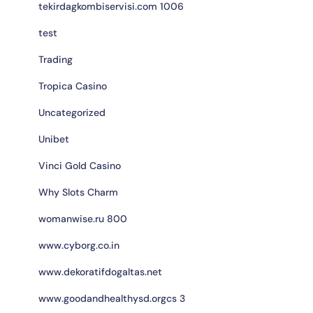
tekirdagkombiservisi.com 1006
test
Trading
Tropica Casino
Uncategorized
Unibet
Vinci Gold Casino
Why Slots Charm
womanwise.ru 800
www.cyborg.co.in
www.dekoratifdogaltas.net
www.goodandhealthysd.orgcs 3