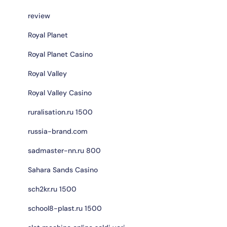
review
Royal Planet
Royal Planet Casino
Royal Valley
Royal Valley Casino
ruralisation.ru 1500
russia-brand.com
sadmaster-nn.ru 800
Sahara Sands Casino
sch2kr.ru 1500
school8-plast.ru 1500