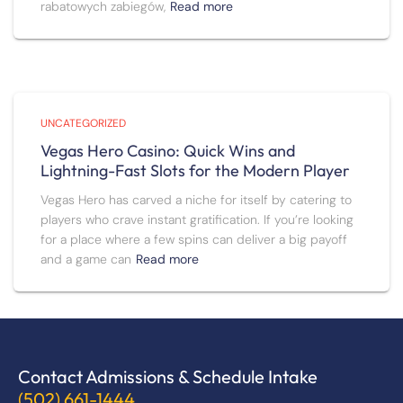
rabatowych zabiegów,
Read more
UNCATEGORIZED
Vegas Hero Casino: Quick Wins and
Lightning-Fast Slots for the Modern Player
Vegas Hero has carved a niche for itself by catering to
players who crave instant gratification. If you’re looking
for a place where a few spins can deliver a big payoff
and a game can
Read more
Contact Admissions & Schedule Intake
(502) 661-1444