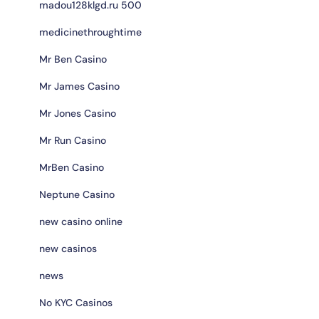
madou128klgd.ru 500
medicinethroughtime
Mr Ben Casino
Mr James Casino
Mr Jones Casino
Mr Run Casino
MrBen Casino
Neptune Casino
new casino online
new casinos
news
No KYC Casinos