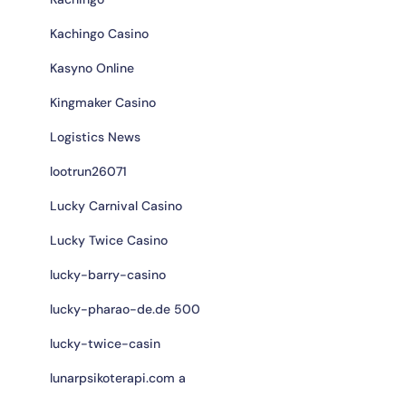
Kachingo Casino
Kasyno Online
Kingmaker Casino
Logistics News
lootrun26071
Lucky Carnival Casino
Lucky Twice Casino
lucky-barry-casino
lucky-pharao-de.de 500
lucky-twice-casin
lunarpsikoterapi.com a