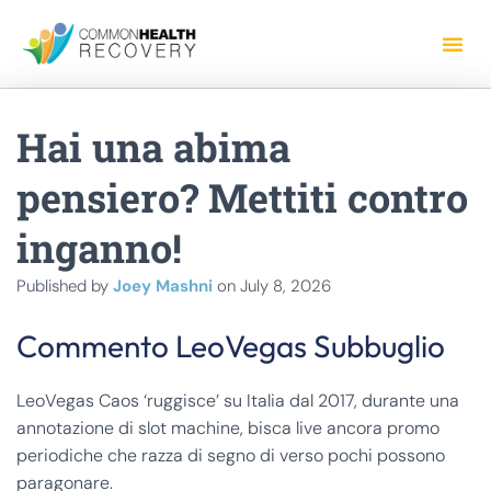
Hai una abima
pensiero? Mettiti contro
inganno!
Published by
Joey Mashni
on
July 8, 2026
Commento LeoVegas Subbuglio
LeoVegas Caos ‘ruggisce’ su Italia dal 2017, durante una
annotazione di slot machine, bisca live ancora promo
periodiche che razza di segno di verso pochi possono
paragonare.