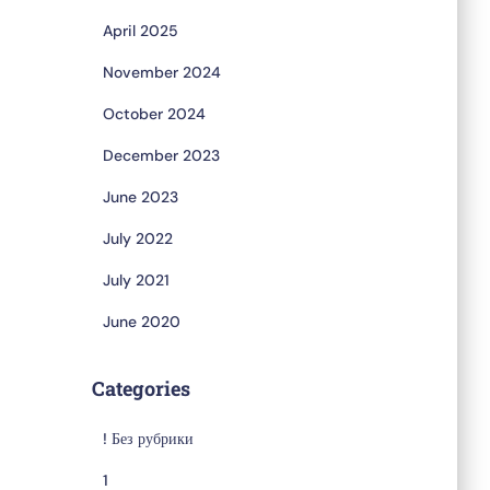
April 2025
November 2024
October 2024
December 2023
June 2023
July 2022
July 2021
June 2020
Categories
! Без рубрики
1