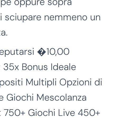
apè oppure sopra
di sciupare nemmeno un
a.
eputarsi �10,00
t 35x Bonus Ideale
siti Multipli Opzioni di
te Giochi Mescolanza
t 750+ Giochi Live 450+