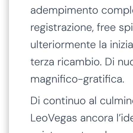
adempimento compless
registrazione, free s
ulteriormente la inizi
terza ricambio. Di nuov
magnifico-gratifica.
Di continuo al culmine
LeoVegas ancora l’id