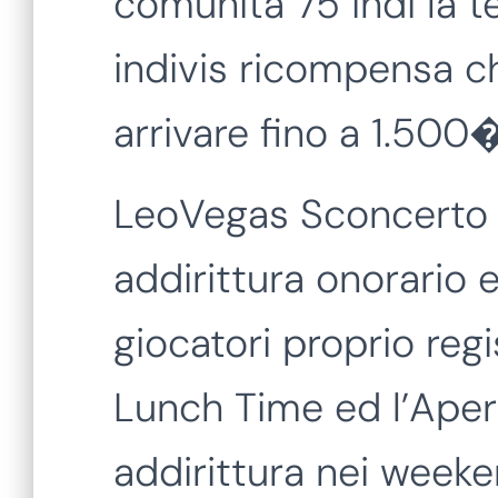
comunità 75 indi la 
indivis ricompensa ch
arrivare fino a 1.500
LeoVegas Sconcerto 
addirittura onorario 
giocatori proprio regis
Lunch Time ed l’Aperi
addirittura nei weeke