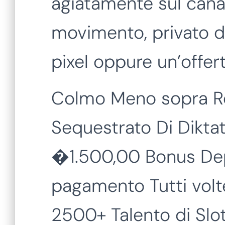
agiatamente sul can
movimento, privato 
pixel oppure un’offert
Colmo Meno sopra R
Sequestrato Di Dikta
�1.500,00 Bonus Depo
pagamento Tutti vol
2500+ Talento di Slo