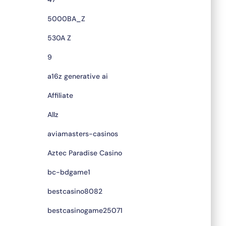
5000BA_Z
530A Z
9
a16z generative ai
Affiliate
Allz
aviamasters-casinos
Aztec Paradise Casino
bc-bdgame1
bestcasino8082
bestcasinogame25071