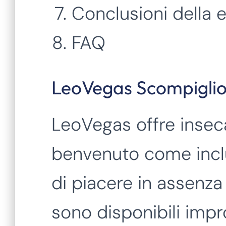
Conclusioni della 
FAQ
LeoVegas Scompiglio 
LeoVegas offre insec
benvenuto come inclu
di piacere in assenza 
sono disponibili imp