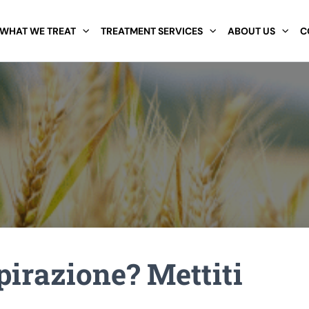
WHAT WE TREAT
TREATMENT SERVICES
ABOUT US
C
pirazione? Mettiti