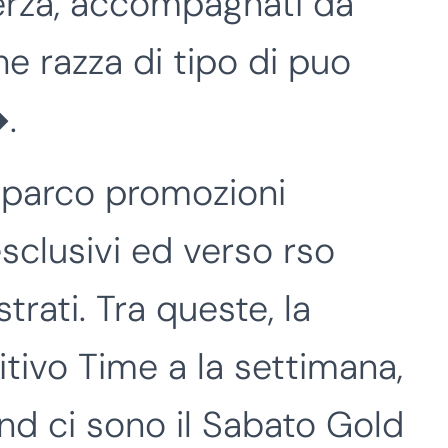
terza, accompagnati da
e razza di tipo di puo
�.
parco promozioni
esclusivi ed verso rso
trati. Tra queste, la
tivo Time a la settimana,
nd ci sono il Sabato Gold