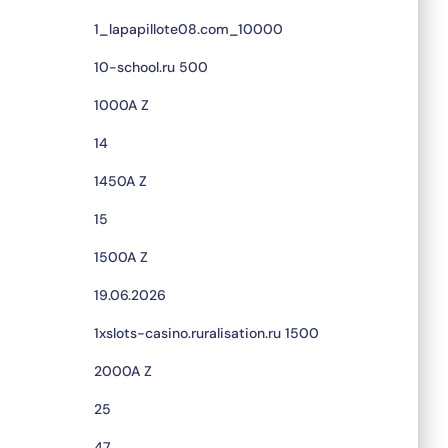
1_lapapillote08.com_10000
10-school.ru 500
1000A Z
14
1450A Z
15
1500A Z
19.06.2026
1xslots-casino.ruralisation.ru 1500
2000A Z
25
47