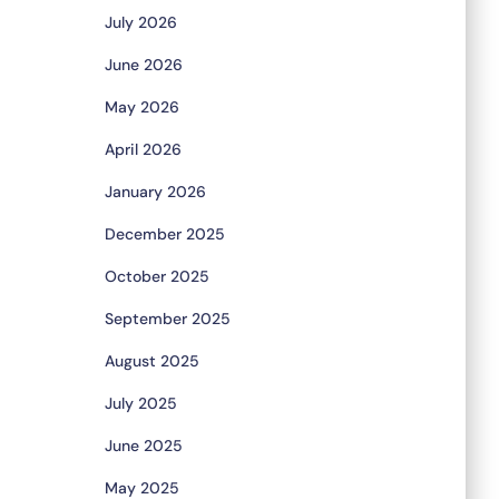
July 2026
June 2026
May 2026
April 2026
January 2026
December 2025
October 2025
September 2025
August 2025
July 2025
June 2025
May 2025