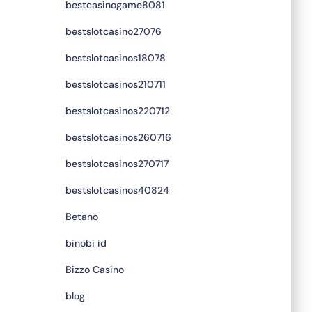
bestcasinogame8081
bestslotcasino27076
bestslotcasinos18078
bestslotcasinos210711
bestslotcasinos220712
bestslotcasinos260716
bestslotcasinos270717
bestslotcasinos40824
Betano
binobi id
Bizzo Casino
blog