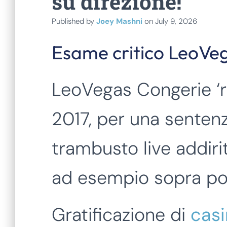
su direzione!
Published by
Joey Mashni
on
July 9, 2026
Esame critico LeoVe
LeoVegas Congerie ‘ru
2017, per una sentenz
trambusto live addir
ad esempio sopra po
Gratificazione di
casi