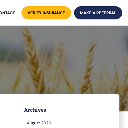
ONTACT
VERIFY INSURANCE
MAKE A REFERRAL
Archives
August 2026