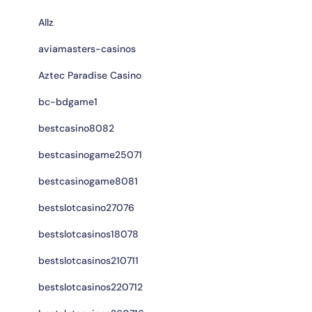
Allz
aviamasters-casinos
Aztec Paradise Casino
bc-bdgame1
bestcasino8082
bestcasinogame25071
bestcasinogame8081
bestslotcasino27076
bestslotcasinos18078
bestslotcasinos210711
bestslotcasinos220712