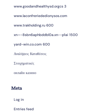
www.goodandhealthysd.orgcs 3
www.laconfreriededionysos.com
www.trakholding.ru 600
xn—-8sbn6aphbddbl0a.xn--p1ai 1500
yard-win.co.com 600
Αναλήψεις Καταθέσεις
Στοιχηματικές
онлайн казино
Meta
Log in
Entries feed