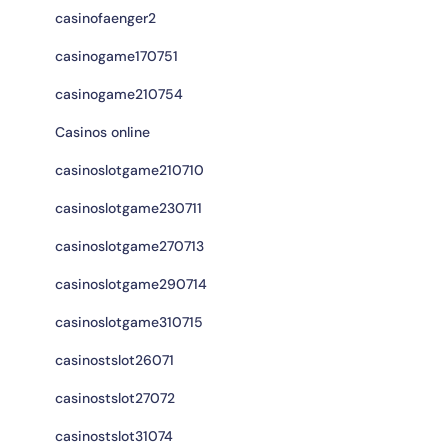
casinofaenger2
casinogame170751
casinogame210754
Casinos online
casinoslotgame210710
casinoslotgame230711
casinoslotgame270713
casinoslotgame290714
casinoslotgame310715
casinostslot26071
casinostslot27072
casinostslot31074