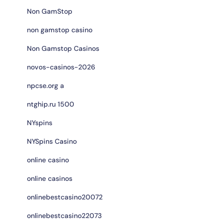
Non GamStop
non gamstop casino
Non Gamstop Casinos
novos-casinos-2026
npcse.org a
ntghip.ru 1500
NYspins
NYSpins Casino
online casino
online casinos
onlinebestcasino20072
onlinebestcasino22073