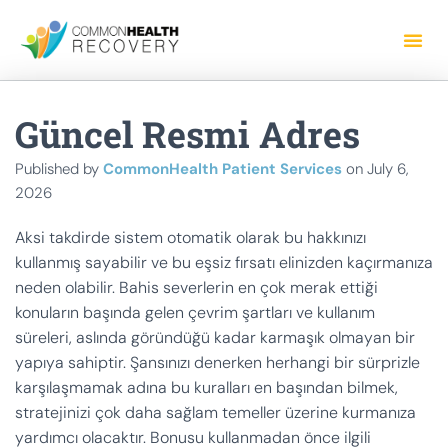
Güncel Resmi Adres
Published by
CommonHealth Patient Services
on
July 6,
2026
Aksi takdirde sistem otomatik olarak bu hakkınızı
kullanmış sayabilir ve bu eşsiz fırsatı elinizden kaçırmanıza
neden olabilir. Bahis severlerin en çok merak ettiği
konuların başında gelen çevrim şartları ve kullanım
süreleri, aslında göründüğü kadar karmaşık olmayan bir
yapıya sahiptir. Şansınızı denerken herhangi bir sürprizle
karşılaşmamak adına bu kuralları en başından bilmek,
stratejinizi çok daha sağlam temeller üzerine kurmanıza
yardımcı olacaktır.
Bonusu kullanmadan önce ilgili