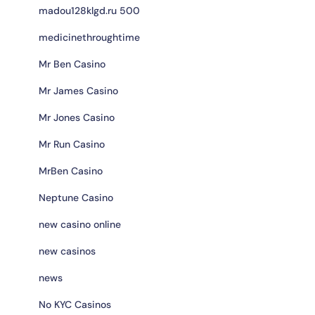
madou128klgd.ru 500
medicinethroughtime
Mr Ben Casino
Mr James Casino
Mr Jones Casino
Mr Run Casino
MrBen Casino
Neptune Casino
new casino online
new casinos
news
No KYC Casinos