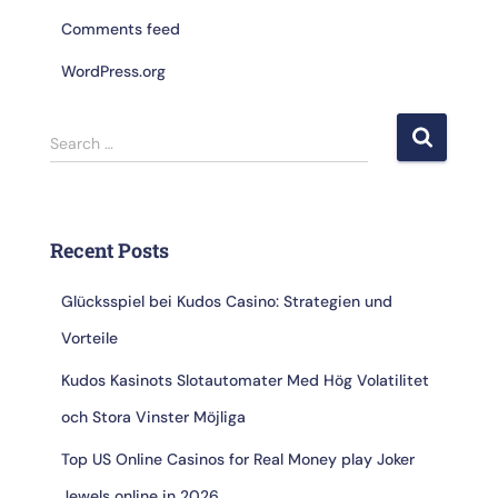
Comments feed
WordPress.org
Search …
Recent Posts
Glücksspiel bei Kudos Casino: Strategien und
Vorteile
Kudos Kasinots Slotautomater Med Hög Volatilitet
och Stora Vinster Möjliga
Top US Online Casinos for Real Money play Joker
Jewels online in 2026