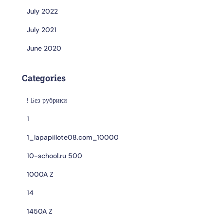
July 2022
July 2021
June 2020
Categories
! Без рубрики
1
1_lapapillote08.com_10000
10-school.ru 500
1000A Z
14
1450A Z