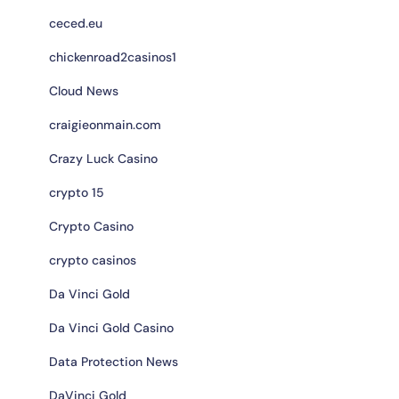
ceced.eu
chickenroad2casinos1
Cloud News
craigieonmain.com
Crazy Luck Casino
crypto 15
Crypto Casino
crypto casinos
Da Vinci Gold
Da Vinci Gold Casino
Data Protection News
DaVinci Gold