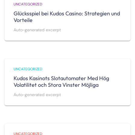
UNCATEGORIZED
Glücksspiel bei Kudos Casino: Strategien und
Vorteile
Auto-generated excerpt
UNCATEGORIZED
Kudos Kasinots Slotautomater Med Hög
Volatilitet och Stora Vinster Möjliga
Auto-generated excerpt
UNCATEGORIZED