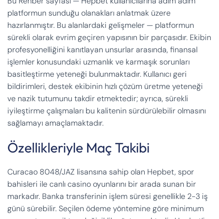
Bu Rehber sayfası — Hepbet kullanıcılarına adım adım
platformun sunduğu olanakları anlatmak üzere
hazırlanmıştır. Bu alanlardaki gelişmeler — platformun
sürekli olarak evrim geçiren yapısının bir parçasıdır. Ekibin
profesyonelliğini kanıtlayan unsurlar arasında, finansal
işlemler konusundaki uzmanlık ve karmaşık sorunları
basitleştirme yeteneği bulunmaktadır. Kullanıcı geri
bildirimleri, destek ekibinin hızlı çözüm üretme yeteneği
ve nazik tutumunu takdir etmektedir; ayrıca, sürekli
iyileştirme çalışmaları bu kalitenin sürdürülebilir olmasını
sağlamayı amaçlamaktadır.
Özellikleriyle Maç Takibi
Curacao 8048/JAZ lisansına sahip olan Hepbet, spor
bahisleri ile canlı casino oyunlarını bir arada sunan bir
markadır. Banka transferinin işlem süresi genellikle 2-3 iş
günü sürebilir. Seçilen ödeme yöntemine göre minimum