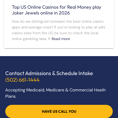
Top US Online Casinos for Real Money play
Joker Jewels online in 2026
How do we distinguish between the best online casino
apps and average ones? If you’re looking to play at safe
casino sites from the US, be sure to check the local
online gambling laws. If
Read more
Contact Admissions & Schedule Intake
(502) 661-1444
Accepting Medicaid, Medicare & Commercial Heath
Plans.
HAVE US CALL YOU