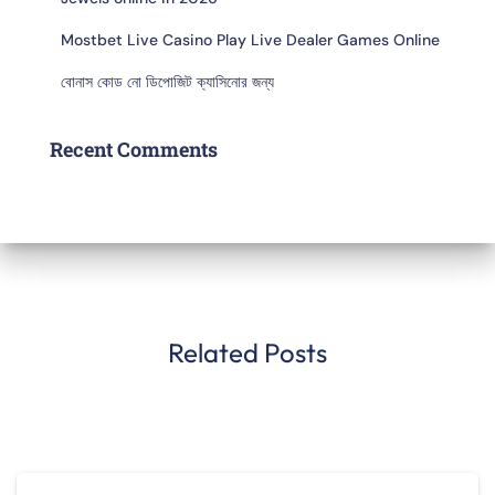
Mostbet Live Casino Play Live Dealer Games Online
বোনাস কোড নো ডিপোজিট ক্যাসিনোর জন্য
Recent Comments
Related Posts