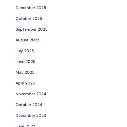
December 2025
October 2025
September 2025
August 2025
July 2025
June 2025
May 2025
April 2025
November 2024
October 2024
December 2023
June 2023