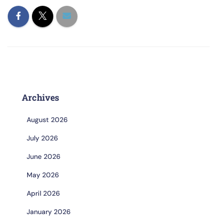
Archives
August 2026
July 2026
June 2026
May 2026
April 2026
January 2026