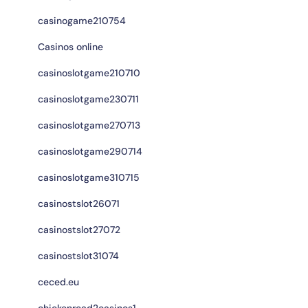
casinogame210754
Casinos online
casinoslotgame210710
casinoslotgame230711
casinoslotgame270713
casinoslotgame290714
casinoslotgame310715
casinostslot26071
casinostslot27072
casinostslot31074
ceced.eu
chickenroad2casinos1