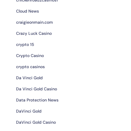
Cloud News
craigieonmain.com
Crazy Luck Casino
crypto 15
Crypto Casino
crypto casinos
Da Vinci Gold
Da Vinci Gold Casino
Data Protection News
DaVinci Gold
DaVinci Gold Casino