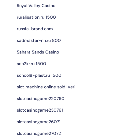
Royal Valley Casino
ruralisation.ru 1500
russia-brand.com
sadmaster-nn.ru 800
Sahara Sands Casino
sch2kr.ru 1500
school8-plast.ru 1500
slot machine online soldi veri
slotcasinogame220760
slotcasinogame230761
slotcasinogame26071
slotcasinogame27072