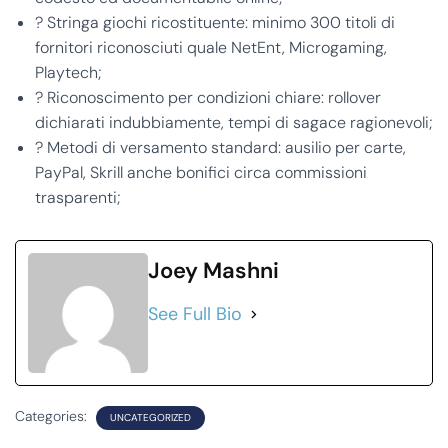
? Stringa giochi ricostituente: minimo 300 titoli di
fornitori riconosciuti quale NetEnt, Microgaming,
Playtech;
? Riconoscimento per condizioni chiare: rollover
dichiarati indubbiamente, tempi di sagace ragionevoli;
? Metodi di versamento standard: ausilio per carte,
PayPal, Skrill anche bonifici circa commissioni
trasparenti;
Joey Mashni
See Full Bio
Categories:
UNCATEGORIZED