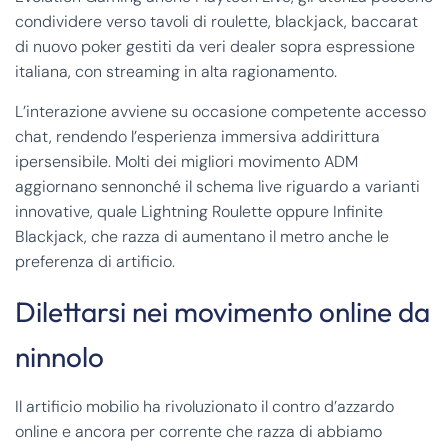
condividere verso tavoli di roulette, blackjack, baccarat
di nuovo poker gestiti da veri dealer sopra espressione
italiana, con streaming in alta ragionamento.
L’interazione avviene su occasione competente accesso
chat, rendendo l’esperienza immersiva addirittura
ipersensibile. Molti dei migliori movimento ADM
aggiornano sennonché il schema live riguardo a varianti
innovative, quale Lightning Roulette oppure Infinite
Blackjack, che razza di aumentano il metro anche le
preferenza di artificio.
Dilettarsi nei movimento online da
ninnolo
Il artificio mobilio ha rivoluzionato il contro d’azzardo
online e ancora per corrente che razza di abbiamo