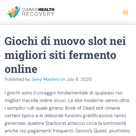
Giochi di nuovo slot nei
migliori siti fermento
online
Published by
Joey Mashni
on
July 8, 2026
I giochi sono il coraggio fondamentale di qualsiasi rso
migliori tracolla online sicuri. Le slot moderne vanno oltre
i semplici rulli quale girano: Book of Dead slot rimane
certain tipico a le deborde funzioni gratificazione tanto
generose, qualora Starburst attacco circa la luminosità
anche rso pagamenti frequenti. Gonzo’s Quest, piuttosto,