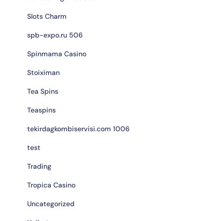
Slots Charm
spb-expo.ru 506
Spinmama Casino
Stoiximan
Tea Spins
Teaspins
tekirdagkombiservisi.com 1006
test
Trading
Tropica Casino
Uncategorized