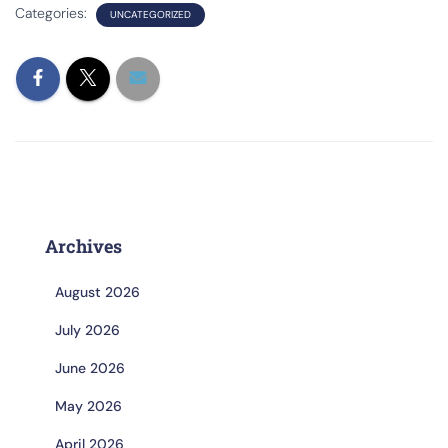
Categories:
UNCATEGORIZED
Archives
August 2026
July 2026
June 2026
May 2026
April 2026