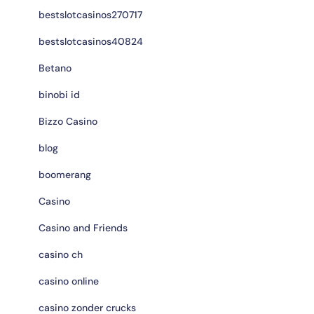
bestslotcasinos270717
bestslotcasinos40824
Betano
binobi id
Bizzo Casino
blog
boomerang
Casino
Casino and Friends
casino ch
casino online
casino zonder crucks