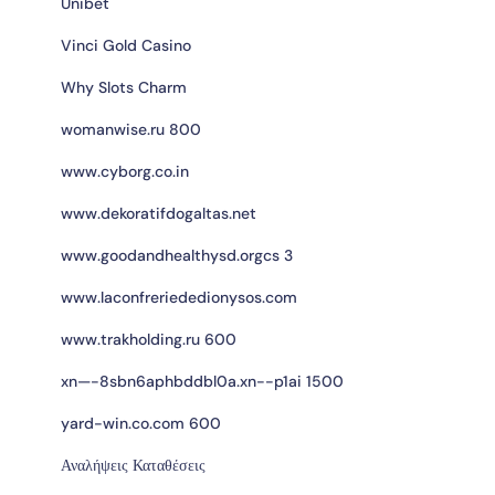
Unibet
Vinci Gold Casino
Why Slots Charm
womanwise.ru 800
www.cyborg.co.in
www.dekoratifdogaltas.net
www.goodandhealthysd.orgcs 3
www.laconfreriededionysos.com
www.trakholding.ru 600
xn—-8sbn6aphbddbl0a.xn--p1ai 1500
yard-win.co.com 600
Αναλήψεις Καταθέσεις