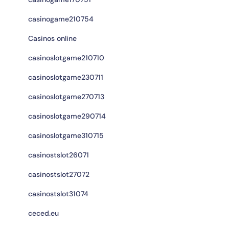
casinogame210754
Casinos online
casinoslotgame210710
casinoslotgame230711
casinoslotgame270713
casinoslotgame290714
casinoslotgame310715
casinostslot26071
casinostslot27072
casinostslot31074
ceced.eu