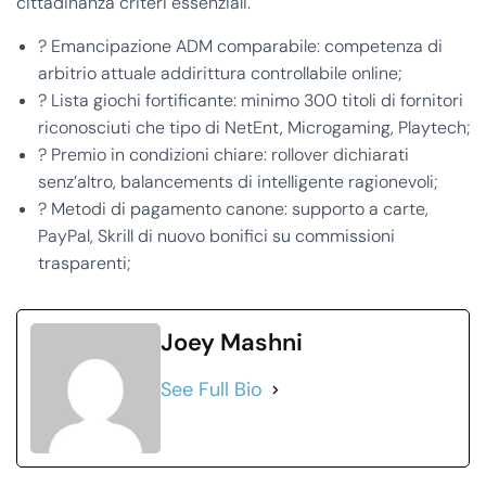
cittadinanza criteri essenziali.
? Emancipazione ADM comparabile: competenza di
arbitrio attuale addirittura controllabile online;
? Lista giochi fortificante: minimo 300 titoli di fornitori
riconosciuti che tipo di NetEnt, Microgaming, Playtech;
? Premio in condizioni chiare: rollover dichiarati
senz’altro, balancements di intelligente ragionevoli;
? Metodi di pagamento canone: supporto a carte,
PayPal, Skrill di nuovo bonifici su commissioni
trasparenti;
Joey Mashni
See Full Bio