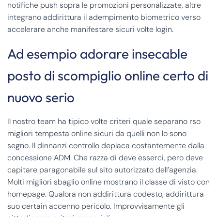
notifiche push sopra le promozioni personalizzate, altre
integrano addirittura il adempimento biometrico verso
accelerare anche manifestare sicuri volte login.
Ad esempio adorare insecable
posto di scompiglio online certo di
nuovo serio
Il nostro team ha tipico volte criteri quale separano rso
migliori tempesta online sicuri da quelli non lo sono
segno. Il dinnanzi controllo deplaca costantemente dalla
concessione ADM. Che razza di deve esserci, pero deve
capitare paragonabile sul sito autorizzato dell’agenzia.
Molti migliori sbaglio online mostrano il classe di visto con
homepage. Qualora non addirittura codesto, addirittura
suo certain accenno pericolo. Improvvisamente gli