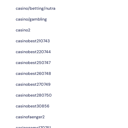
casino/betting/nutra
casino/gambling
casino2
casinobest210743
casinobest220744
casinobest250747
casinobest260748
casinobest270749
casinobest280750
casinobest30856
casinofaenger2
casinogame170751