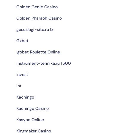
Golden Genie Casino
Golden Pharaoh Casino
gosuslugi-site.ru b
Gxbet
Igobet Roulette Online
instrument-tehnika.ru 1500
Invest
iot
Kachingo
Kachingo Casino
Kasyno Online
Kingmaker Casino