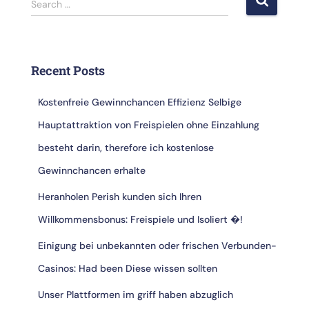
Search …
Recent Posts
Kostenfreie Gewinnchancen Effizienz Selbige
Hauptattraktion von Freispielen ohne Einzahlung
besteht darin, therefore ich kostenlose
Gewinnchancen erhalte
Heranholen Perish kunden sich Ihren
Willkommensbonus: Freispiele und Isoliert �!
Einigung bei unbekannten oder frischen Verbunden-
Casinos: Had been Diese wissen sollten
Unser Plattformen im griff haben abzuglich