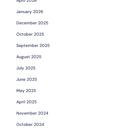
April 2026
January 2026
December 2025
October 2025
September 2025
August 2025
July 2025
June 2025
May 2025
April 2025
November 2024
October 2024