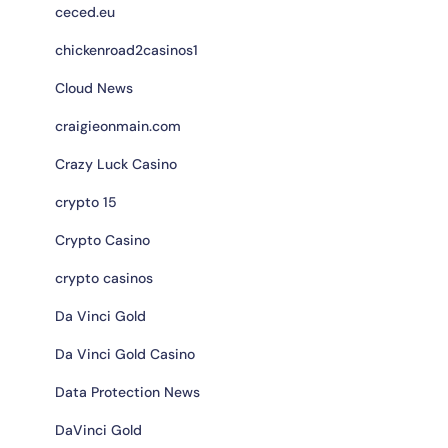
ceced.eu
chickenroad2casinos1
Cloud News
craigieonmain.com
Crazy Luck Casino
crypto 15
Crypto Casino
crypto casinos
Da Vinci Gold
Da Vinci Gold Casino
Data Protection News
DaVinci Gold