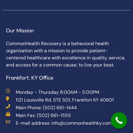
Our Mission
CommonHealth Recovery is a behavioral health
organization with a mission to provide patient-
centered healthcare with excellence in quality, service,
and access for a common cause; to live your best.
Frankfort, KY Office
Monday - Thursday 8:00AM - 5:00PM
1121 Louisville Rd. STE 501, Frankfort KY 40601
Main Phone: (502) 661-1444
Main Fax: (502) 661-1555
E-mail address: info@commonhealthky.com