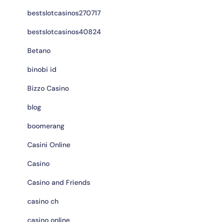
bestslotcasinos270717
bestslotcasinos40824
Betano
binobi id
Bizzo Casino
blog
boomerang
Casini Online
Casino
Casino and Friends
casino ch
casino online