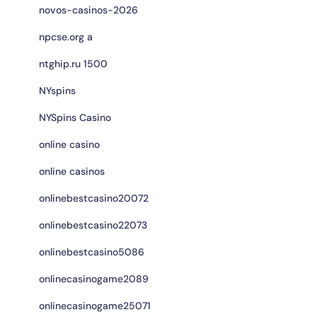
novos-casinos-2026
npcse.org a
ntghip.ru 1500
NYspins
NYSpins Casino
online casino
online casinos
onlinebestcasino20072
onlinebestcasino22073
onlinebestcasino5086
onlinecasinogame2089
onlinecasinogame25071