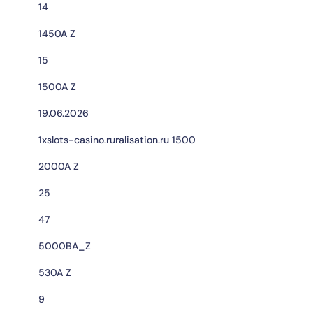
14
1450A Z
15
1500A Z
19.06.2026
1xslots-casino.ruralisation.ru 1500
2000A Z
25
47
5000BA_Z
530A Z
9