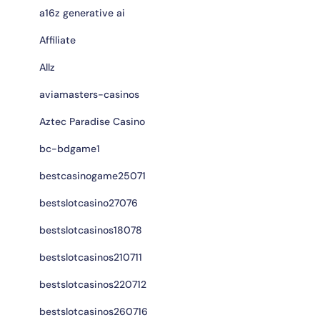
a16z generative ai
Affiliate
Allz
aviamasters-casinos
Aztec Paradise Casino
bc-bdgame1
bestcasinogame25071
bestslotcasino27076
bestslotcasinos18078
bestslotcasinos210711
bestslotcasinos220712
bestslotcasinos260716