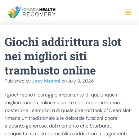
Giochi addirittura slot
nei migliori siti
trambusto online
Published by
Joey Mashni
on
July 8, 2026
I giochi sono il coraggio importante di qualunque i
migliori tonaca online sicuri. Le slot moderne vanno
posteriore i semplici rulli quale girano: Book of Dead slot
rimane un tradizionale a le deborde funzioni onore
alquanto generose, dal momento che Starburst
conquista a la comprensibilita addirittura i pagamenti