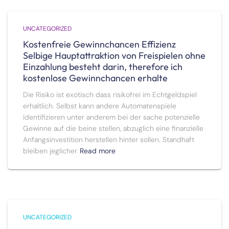
UNCATEGORIZED
Kostenfreie Gewinnchancen Effizienz
Selbige Hauptattraktion von Freispielen ohne
Einzahlung besteht darin, therefore ich
kostenlose Gewinnchancen erhalte
Die Risiko ist exotisch dass risikofrei im Echtgeldspiel
erhaltlich. Selbst kann andere Automatenspiele
identifizieren unter anderem bei der sache potenzielle
Gewinne auf die beine stellen, abzuglich eine finanzielle
Anfangsinvestition herstellen hinter sollen. Standhaft
bleiben jeglicher
Read more
UNCATEGORIZED