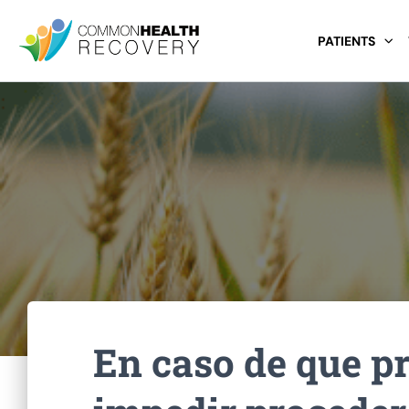
PATIENTS
En caso de que pr