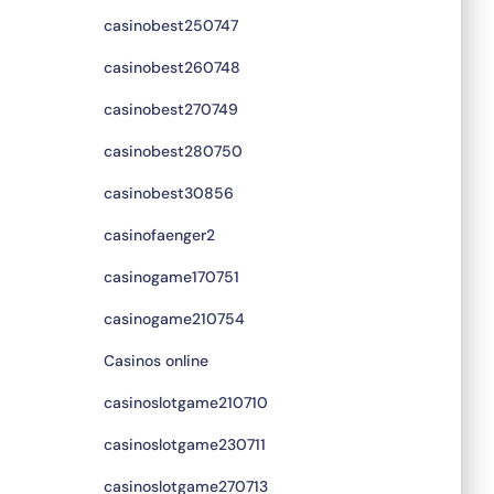
casinobest250747
casinobest260748
casinobest270749
casinobest280750
casinobest30856
casinofaenger2
casinogame170751
casinogame210754
Casinos online
casinoslotgame210710
casinoslotgame230711
casinoslotgame270713