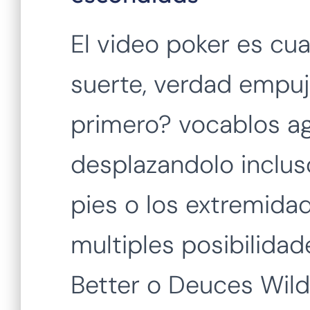
El video poker es cua
suerte, verdad empuje
primero? vocablos ag
desplazandolo inclus
pies o los extremidad
multiples posibilidad
Better o Deuces Wild,