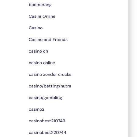
boomerang
Casini Online
Casino
Casino and Friends
casino ch
casino online
casino zonder crucks
casino/betting/nutra
casino/gambling
casino2
casinobest210743
casinobest220744