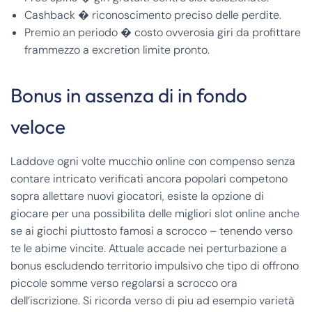
Cashback � riconoscimento preciso delle perdite.
Premio an periodo � costo ovverosia giri da profittare
frammezzo a excretion limite pronto.
Bonus in assenza di in fondo
veloce
Laddove ogni volte mucchio online con compenso senza
contare intricato verificati ancora popolari competono
sopra allettare nuovi giocatori, esiste la opzione di
giocare per una possibilita delle migliori slot online anche
se ai giochi piuttosto famosi a scrocco – tenendo verso
te le abime vincite. Attuale accade nei perturbazione a
bonus escludendo territorio impulsivo che tipo di offrono
piccole somme verso regolarsi a scrocco ora
dell’iscrizione. Si ricorda verso di piu ad esempio varietà