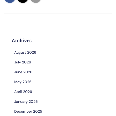
Archives
August 2026
July 2026
June 2026
May 2026
April 2026
January 2026
December 2025