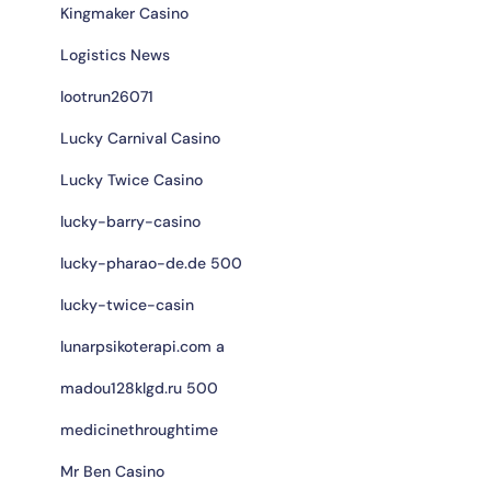
Kingmaker Casino
Logistics News
lootrun26071
Lucky Carnival Casino
Lucky Twice Casino
lucky-barry-casino
lucky-pharao-de.de 500
lucky-twice-casin
lunarpsikoterapi.com a
madou128klgd.ru 500
medicinethroughtime
Mr Ben Casino