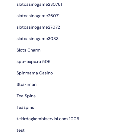
slotcasinogame230761
slotcasinogame26071
slotcasinogame27072
slotcasinogame3083
Slots Charm
spb-expo.ru 506
Spinmama Casino
Stoiximan
Tea Spins
Teaspins
tekirdagkombiservisi.com 1006
test