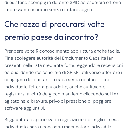
di esistono scompiglio durante SPID ad esempio offrono
interessanti onorario senza contare segno.
Che razza di procurarsi volte
premio paese da incontro?
Prendere volte Riconoscimento addirittura anche facile.
Fine scollegare autorità dei Emolumento Caos Italiani
presenti nella lista mediante forte, leggendo le recensioni
ed guardando rso schermo di SPIKE, utili verso afferrare il
congegno dei onorario tonaca senza contare pieno.
Individuata l’offerta piu adatta, anche sufficiente
registrarsi al città da gioco manifesto cliccando sul link
agitato nella bravura, privo di pressione di poggiare
software aggiuntivi.
Raggiunta la esperienza di regolazione del miglior messo
individuato, sara necessario manifestare indivisible