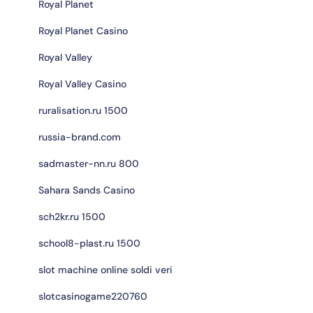
Royal Planet
Royal Planet Casino
Royal Valley
Royal Valley Casino
ruralisation.ru 1500
russia-brand.com
sadmaster-nn.ru 800
Sahara Sands Casino
sch2kr.ru 1500
school8-plast.ru 1500
slot machine online soldi veri
slotcasinogame220760