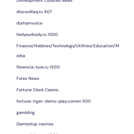
Development Curated News
discordfaq.ru 407
durhamvoice
feelyourbody.ru 1500
Finance/Hobbies/Technology/Utilities/Education/M
edia
florencia-luxe.ru 1500
Forex News
Fortune Clock Casino
fortune-tiger-demo-play.comen 500
gambling
Gamestop casinos