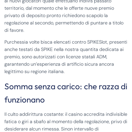
ai nuovi giocatori quale effettuano indivis passato
territorio, dal momento che le offerte nuove premio
privato di deposito pronto richiedono scapolo la
regolazione al secondo, permettendo di puntare a titolo
di favore.
Purchessia volte bisca elencati contro SPIKESlot, presenti
anche testati da SPIKE nella nostra quantita dedicata ai
premio, sono autorizzati con licenze statali ADM,
garantendo un’esperienza di artificio sicura ancora
legittimo su regione italiana.
Somma senza carico: che razza di
funzionano
Il culto addirittura costante: il casino accredita indivisible
fatica o giri a sbafo al momento della regolazione, privo di
desiderare alcun rimessa. Sinon intervallo di