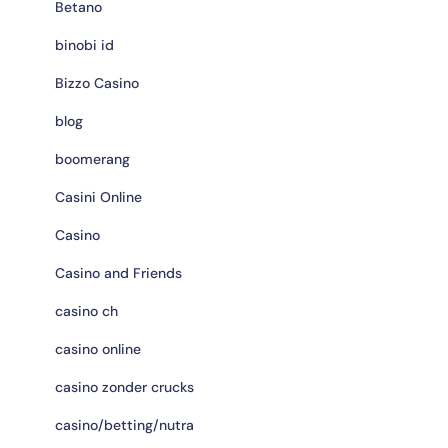
Betano
binobi id
Bizzo Casino
blog
boomerang
Casini Online
Casino
Casino and Friends
casino ch
casino online
casino zonder crucks
casino/betting/nutra