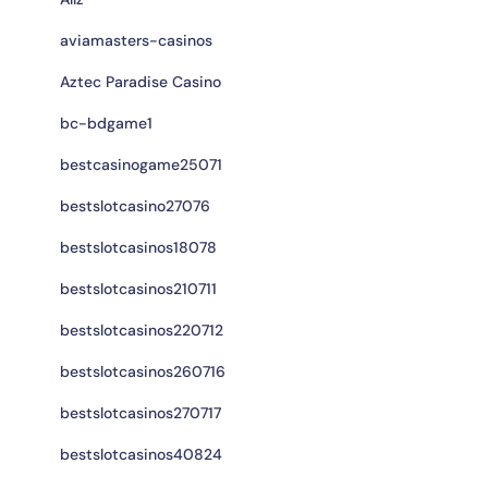
aviamasters-casinos
Aztec Paradise Casino
bc-bdgame1
bestcasinogame25071
bestslotcasino27076
bestslotcasinos18078
bestslotcasinos210711
bestslotcasinos220712
bestslotcasinos260716
bestslotcasinos270717
bestslotcasinos40824