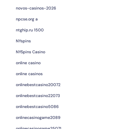
novos-casinos-2026
npcse.org a
ntghip.ru 1500
NYspins
NYSpins Casino
online casino
online casinos
onlinebestcasino20072
onlinebestcasino22073
onlinebestcasino5086
onlinecasinogame2089
onlinecasinogame25071