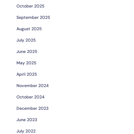
October 2025
September 2025
August 2025
July 2025
June 2025
May 2025
April 2025
November 2024
October 2024
December 2023
June 2023
July 2022