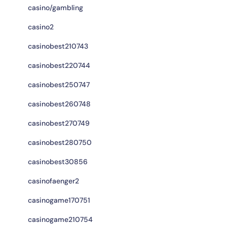
casino/gambling
casino2
casinobest210743
casinobest220744
casinobest250747
casinobest260748
casinobest270749
casinobest280750
casinobest30856
casinofaenger2
casinogame170751
casinogame210754