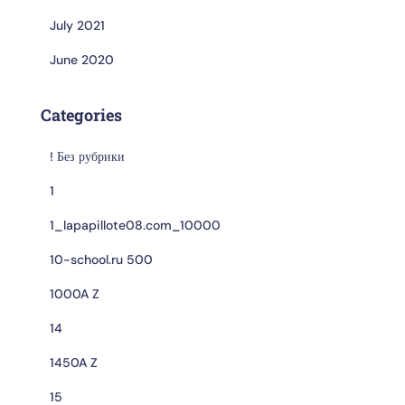
July 2021
June 2020
Categories
! Без рубрики
1
1_lapapillote08.com_10000
10-school.ru 500
1000A Z
14
1450A Z
15