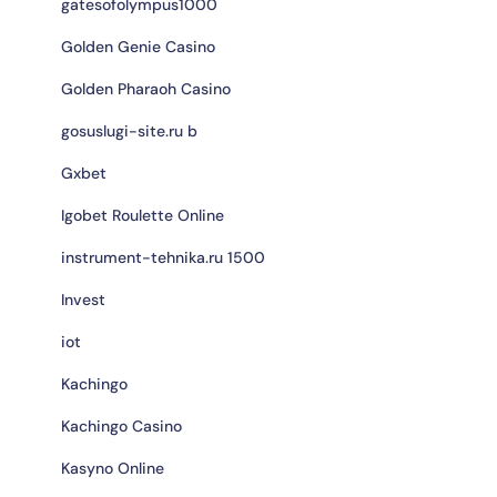
gatesofolympus1000
Golden Genie Casino
Golden Pharaoh Casino
gosuslugi-site.ru b
Gxbet
Igobet Roulette Online
instrument-tehnika.ru 1500
Invest
iot
Kachingo
Kachingo Casino
Kasyno Online