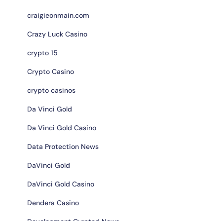
craigieonmain.com
Crazy Luck Casino
crypto 15
Crypto Casino
crypto casinos
Da Vinci Gold
Da Vinci Gold Casino
Data Protection News
DaVinci Gold
DaVinci Gold Casino
Dendera Casino