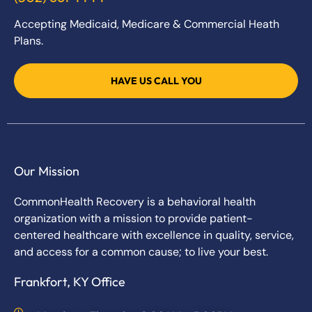
Accepting Medicaid, Medicare & Commercial Heath
Plans.
HAVE US CALL YOU
Our Mission
CommonHealth Recovery is a behavioral health
organization with a mission to provide patient-
centered healthcare with excellence in quality, service,
and access for a common cause; to live your best.
Frankfort, KY Office