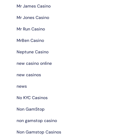
Mr James Casino
Mr Jones Casino
Mr Run Casino
MrBen Casino
Neptune Casino
new casino online
new casinos
news
No KYC Casinos
Non GamStop
non gamstop casino
Non Gamstop Casinos