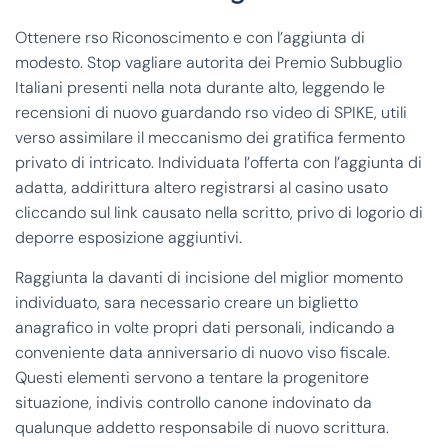
Ottenere rso Riconoscimento e con l’aggiunta di
modesto. Stop vagliare autorita dei Premio Subbuglio
Italiani presenti nella nota durante alto, leggendo le
recensioni di nuovo guardando rso video di SPIKE, utili
verso assimilare il meccanismo dei gratifica fermento
privato di intricato. Individuata l’offerta con l’aggiunta di
adatta, addirittura altero registrarsi al casino usato
cliccando sul link causato nella scritto, privo di logorio di
deporre esposizione aggiuntivi.
Raggiunta la davanti di incisione del miglior momento
individuato, sara necessario creare un biglietto
anagrafico in volte propri dati personali, indicando a
conveniente data anniversario di nuovo viso fiscale.
Questi elementi servono a tentare la progenitore
situazione, indivis controllo canone indovinato da
qualunque addetto responsabile di nuovo scrittura.