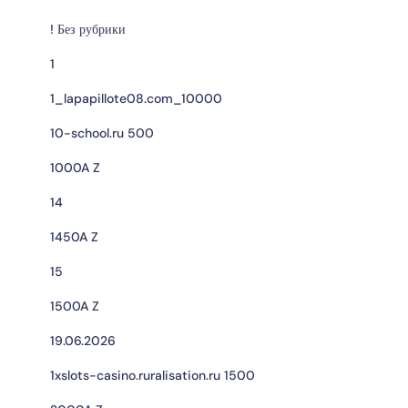
! Без рубрики
1
1_lapapillote08.com_10000
10-school.ru 500
1000A Z
14
1450A Z
15
1500A Z
19.06.2026
1xslots-casino.ruralisation.ru 1500