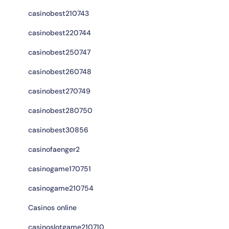
casinobest210743
casinobest220744
casinobest250747
casinobest260748
casinobest270749
casinobest280750
casinobest30856
casinofaenger2
casinogame170751
casinogame210754
Casinos online
casinoslotgame210710