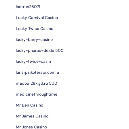
lootrun26071
Lucky Carnival Casino
Lucky Twice Casino
lucky-barry-casino
lucky-pharao-de.de 500
lucky-twice-casin
lunarpsikoterapi.com a
madou128klgd.ru 500
medicinethroughtime
Mr Ben Casino
Mr James Casino
Mr Jones Casino