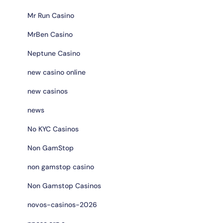
Mr Run Casino
MrBen Casino
Neptune Casino
new casino online
new casinos
news
No KYC Casinos
Non GamStop
non gamstop casino
Non Gamstop Casinos
novos-casinos-2026