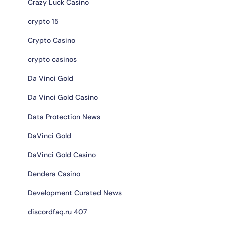
Crazy Luck Casino
crypto 15
Crypto Casino
crypto casinos
Da Vinci Gold
Da Vinci Gold Casino
Data Protection News
DaVinci Gold
DaVinci Gold Casino
Dendera Casino
Development Curated News
discordfaq.ru 407