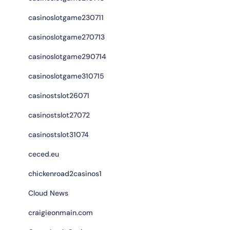
casinoslotgame230711
casinoslotgame270713
casinoslotgame290714
casinoslotgame310715
casinostslot26071
casinostslot27072
casinostslot31074
ceced.eu
chickenroad2casinos1
Cloud News
craigieonmain.com