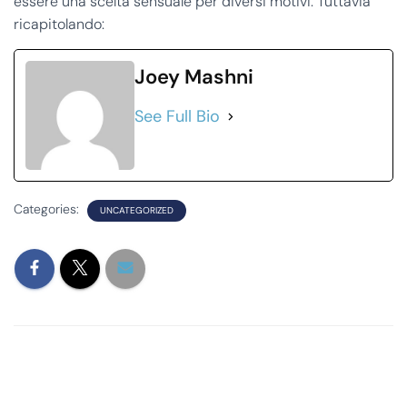
essere una scelta sensuale per diversi motivi. Tuttavia
ricapitolando:
Joey Mashni
See Full Bio
Categories:
UNCATEGORIZED