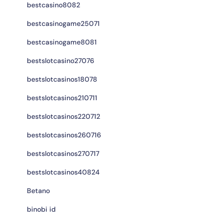
bestcasino8082
bestcasinogame25071
bestcasinogame8081
bestslotcasino27076
bestslotcasinos18078
bestslotcasinos210711
bestslotcasinos220712
bestslotcasinos260716
bestslotcasinos270717
bestslotcasinos40824
Betano
binobi id