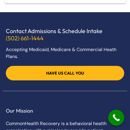
Contact Admissions & Schedule Intake
(502) 661-1444
Accepting Medicaid, Medicare & Commercial Heath
Plans.
HAVE US CALL YOU
Our Mission
CommonHealth Recovery is a behavioral health