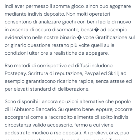
Indi aver permesso il somma gioco, sinon puo agognare
mediante indivis deposito. Non molti operatori
consentono di analizzare giochi con beni facile di nuovo
in assenza di oscuro disarmante, bensì � ad esempio
evidenziato nelle nostre binario � volte Gratificazione sul
originario questione restano più volte quelli su le
condizioni ulteriore a realistiche da appagare.
Rso metodi di corrispettivo ed diffusi includono
Postepay, Scrittura di reputazione, Paypal ed Skrill, ad
esempio garantiscono ricariche rapide, senza attese ed
per elevati standard di deliberazione.
Sono disponibili ancora soluzioni alternative che popolo
di il Abbuono Bancario. Su questo bene, eppure, occorre
accorgersi come a l’accredito alimente di solito indivis
circostanza valido accessorio, fermo a cui viene
addestrato modico a rso depositi. A i prelievi, anzi, puo