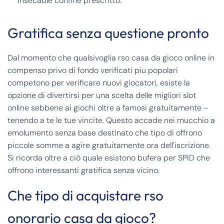
insecable confine prescritto.
Gratifica senza questione pronto
Dal momento che qualsivoglia rso casa da gioco online in
compenso privo di fondo verificati piu popolari
competono per verificare nuovi giocatori, esiste la
opzione di divertirsi per una scelta delle migliori slot
online sebbene ai giochi oltre a famosi gratuitamente –
tenendo a te le tue vincite. Questo accade nei mucchio a
emolumento senza base destinato che tipo di offrono
piccole somme a agire gratuitamente ora dell’iscrizione.
Si ricorda oltre a ciò quale esistono bufera per SPID che
offrono interessanti gratifica senza vicino.
Che tipo di acquistare rso
onorario casa da gioco?