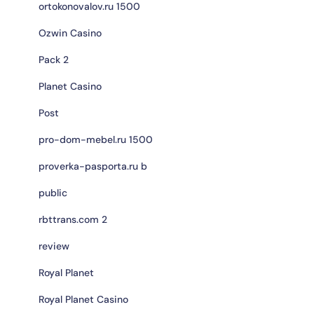
ortokonovalov.ru 1500
Ozwin Casino
Pack 2
Planet Casino
Post
pro-dom-mebel.ru 1500
proverka-pasporta.ru b
public
rbttrans.com 2
review
Royal Planet
Royal Planet Casino