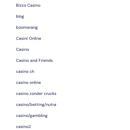
Bizzo Casino
blog
boomerang
Casini Online
Casino
Casino and Friends
casino ch
casino online
casino zonder crucks
casino/betting/nutra
casino/gambling
casino2