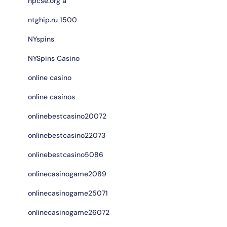
npcse.org a
ntghip.ru 1500
NYspins
NYSpins Casino
online casino
online casinos
onlinebestcasino20072
onlinebestcasino22073
onlinebestcasino5086
onlinecasinogame2089
onlinecasinogame25071
onlinecasinogame26072