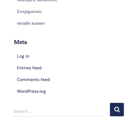
Στοιχηματικές
онлайн казино
Meta
Log in
Entries feed
Comments feed
WordPress.org
Search …