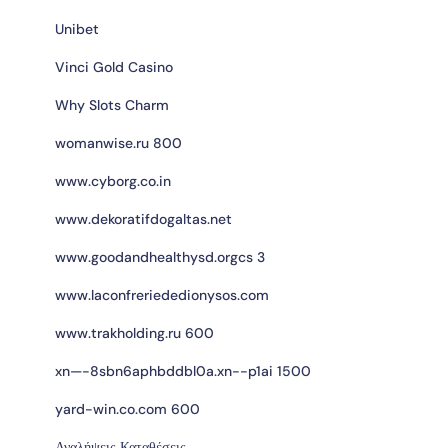
Unibet
Vinci Gold Casino
Why Slots Charm
womanwise.ru 800
www.cyborg.co.in
www.dekoratifdogaltas.net
www.goodandhealthysd.orgcs 3
www.laconfreriededionysos.com
www.trakholding.ru 600
xn—-8sbn6aphbddbl0a.xn--p1ai 1500
yard-win.co.com 600
Αναλήψεις Καταθέσεις