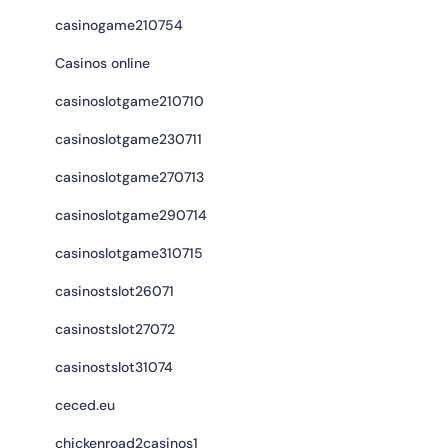
casinogame210754
Casinos online
casinoslotgame210710
casinoslotgame230711
casinoslotgame270713
casinoslotgame290714
casinoslotgame310715
casinostslot26071
casinostslot27072
casinostslot31074
ceced.eu
chickenroad2casinos1