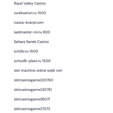
Royal Valley Casino
ruralisation.ru 1500
russia-brand.com
sadmaster-nn.ru 800
Sahara Sands Casino
sch2kr.ru 1500
school8-plast.ru 1500
slot machine online soldi veri
slotcasinogame220760
slotcasinogame230761
slotcasinogame26071
slotcasinogame27072