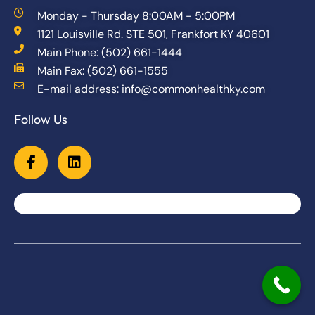
Monday - Thursday 8:00AM - 5:00PM
1121 Louisville Rd. STE 501, Frankfort KY 40601
Main Phone: (502) 661-1444
Main Fax: (502) 661-1555
E-mail address: info@commonhealthky.com
Follow Us