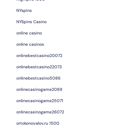
NYspins
NYSpins Casino
online casino
online casinos
onlinebestcasino20072
onlinebestcasino22073
onlinebestcasino5086
onlinecasinogame2089
onlinecasinogame25071
onlinecasinogame26072
ortokonovalov.ru 1500