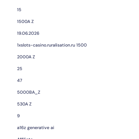
15
1500A Z
19.06.2026
1xslots-casino.ruralisation.ru 1500
2000A Z
25
47
5000BA_Z
530A Z
9
a16z generative ai