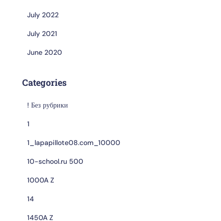
July 2022
July 2021
June 2020
Categories
! Без рубрики
1
1_lapapillote08.com_10000
10-school.ru 500
1000A Z
14
1450A Z