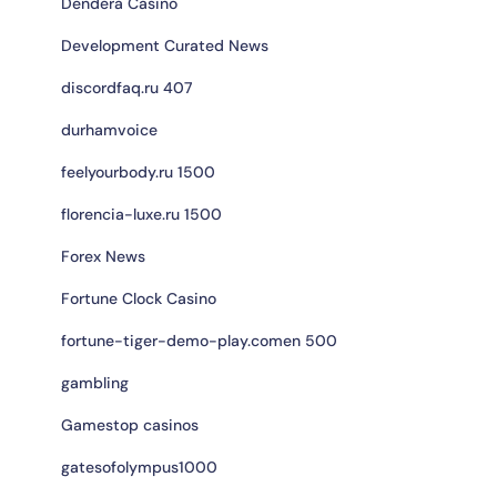
Dendera Casino
Development Curated News
discordfaq.ru 407
durhamvoice
feelyourbody.ru 1500
florencia-luxe.ru 1500
Forex News
Fortune Clock Casino
fortune-tiger-demo-play.comen 500
gambling
Gamestop casinos
gatesofolympus1000