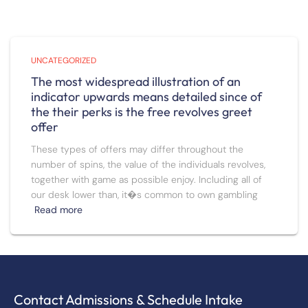
UNCATEGORIZED
The most widespread illustration of an
indicator upwards means detailed since of
the their perks is the free revolves greet
offer
These types of offers may differ throughout the
number of spins, the value of the individuals revolves,
together with game as possible enjoy. Including all of
our desk lower than, it�s common to own gambling
Read more
Contact Admissions & Schedule Intake