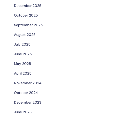
December 2025
October 2025
September 2025
August 2025
July 2025
June 2025
May 2025
April 2025
November 2024
October 2024
December 2023
June 2023