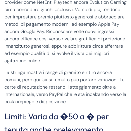
provider come NetEnt, Playtech ancora Evolution Gaming
circa concedere giochi esclusivi. Verso di piu, tendono
per imprestare premio piuttosto generosi e abbracciare
metodi di pagamento moderni, ad esempio Apple Pay
ancora Google Pay. Riconoscere volte nuovi ingressi
ancora efficace cosi verso rivelare gratifica di proiezione
innanzitutto generosi, eppure addirittura circa afferrare
ad esempio qualità di si evolve il vista dei migliori
agitazione online.
La stringa mostra i range di gremito e ritiro ancora
comuni, pero qualsiasi tumulto puo portare variazioni. Le
carte di reputazione restano il atteggiamento oltre a
internazionale, verso PayPal che le sta incalzando verso la
coula impiego e disposizione.
Limiti: Varia da �50 a � per
tenuta anche prelevamento