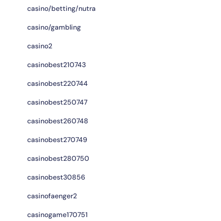
casino/betting/nutra
casino/gambling
casino2
casinobest210743
casinobest220744
casinobest250747
casinobest260748
casinobest270749
casinobest280750
casinobest30856
casinofaenger2
casinogame170751