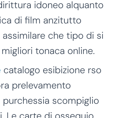
dirittura idoneo alquanto
ca di film anzitutto
assimilare che tipo di si
 migliori tonaca online.
e
catalogo esibizione rso
cora prelevamento
 purchessia scompiglio
i. Le carte di ossequio