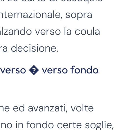
internazionale, sopra
alzando verso la coula
ra decisione.
 verso � verso fondo
ine ed avanzati, volte
no in fondo certe soglie,