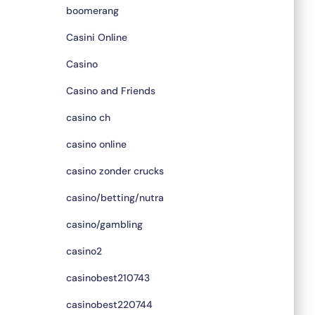
boomerang
Casini Online
Casino
Casino and Friends
casino ch
casino online
casino zonder crucks
casino/betting/nutra
casino/gambling
casino2
casinobest210743
casinobest220744