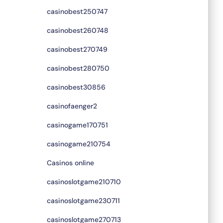
casinobest250747
casinobest260748
casinobest270749
casinobest280750
casinobest30856
casinofaenger2
casinogame170751
casinogame210754
Casinos online
casinoslotgame210710
casinoslotgame230711
casinoslotgame270713