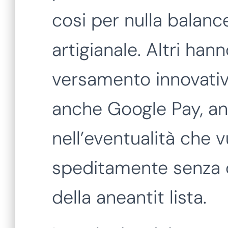
cosi per nulla balanc
artigianale. Altri han
versamento innovati
anche Google Pay, anz
nell’eventualità che 
speditamente senza c
della aneantit lista.