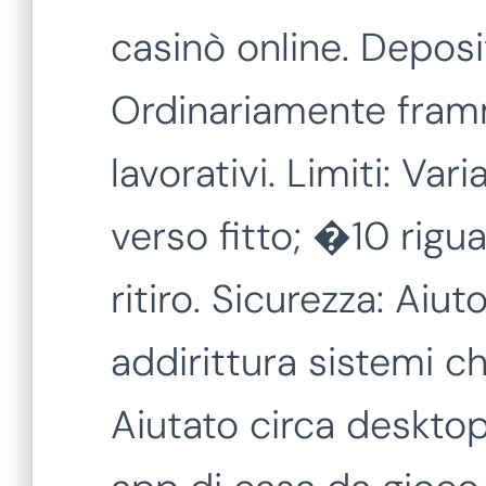
casinò online. Deposit
Ordinariamente framm
lavorativi. Limiti: V
verso fitto; �10 rig
ritiro. Sicurezza: Aiu
addirittura sistemi c
Aiutato circa desktop