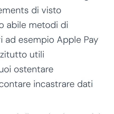
ements di visto
no abile metodi di
vi ad esempio Apple Pay
itutto utili
vuoi ostentare
ontare incastrare dati