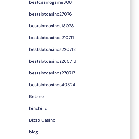
bestcasinogame8081
bestslotcasino27076
bestslotcasinos18078
bestslotcasinos210711
bestslotcasinos220712
bestslotcasinos260716
bestslotcasinos270717
bestslotcasinos40824
Betano
binobi id
Bizzo Casino
blog